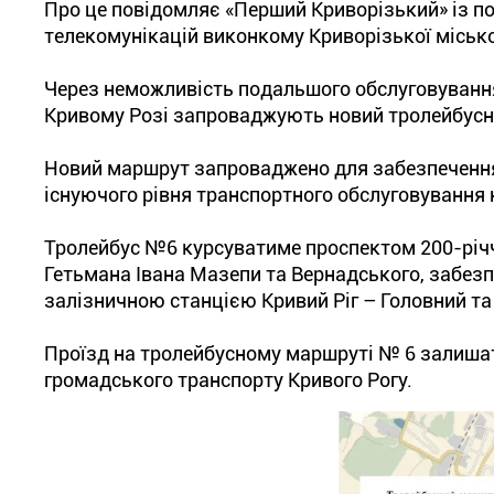
Про це повідомляє «Перший Криворізький» із п
телекомунікацій виконкому Криворізької місько
Через неможливість подальшого обслуговуванн
Кривому Розі запроваджують новий тролейбусний
Новий маршрут запроваджено для забезпечення
існуючого рівня транспортного обслуговування 
Тролейбус №6 курсуватиме проспектом 200-річч
Гетьмана Івана Мазепи та Вернадського, забез
залізничною станцією Кривий Ріг – Головний та
Проїзд на тролейбусному маршруті № 6 залишат
громадського транспорту Кривого Рогу.