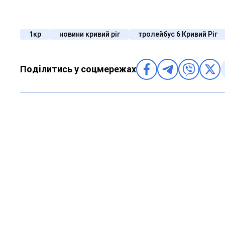
1кр
новини кривий ріг
тролейбус 6 Кривий Ріг
Поділитись у соцмережах