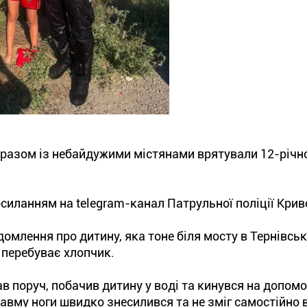
 разом із небайдужими містянами врятували 12-річн
силанням на telegram-канал Патрульної поліції Криво
домлення про дитину, яка тоне біля мосту в Тернівсь
 перебуває хлопчик.
ав поруч, побачив дитину у воді та кинувся на допомог
равму ноги швидко знесилився та не зміг самостійно 