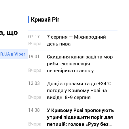
Кривий Ріг
а, що
07:17
7 серпня — Міжнародний
Вчора
день пива
R.UA в
Viber
19:01
Скидання каналізації та мор
риби: екоінспекція
Вчора
перевірила ставок у
Кривому Розі
13:03
Дощі з грозами та до +34°С:
погода у Кривому Розі на
Вчора
вихідні 8-9 серпня
14:38
У Кривому Розі пропонують
утричі підвищити поріг для
Вчора
петицій: голова «Руху без