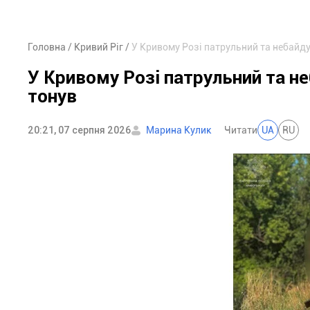
Головна
Кривий Ріг
У Кривому Розі патрульний та небайду
У Кривому Розі патрульний та н
тонув
20:21, 07 серпня 2026
Марина Кулик
Читати
UA
RU