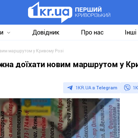
и
Довідник
Про нас
Інші
овим маршрутом у Кривому Розі
ожна доїхати новим маршрутом у Кр
1KR.UA в
Telegram
1K