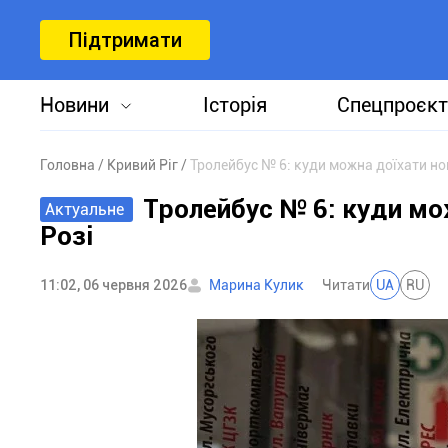
Підтримати
Новини
Історія
Спецпроєкт
Головна
Кривий Ріг
Тролейбус № 6: куди можна доїхати н
Тролейбус № 6: куди м
Актуальне
Розі
11:02, 06 червня 2026
Марина Кулик
Читати
UA
RU