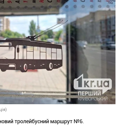
ція)
в новий тролейбусний маршрут №6.