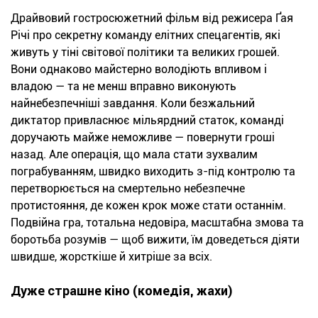
Драйвовий гостросюжетний фільм від режисера Ґая
Річі про секретну команду елітних спецагентів, які
живуть у тіні світової політики та великих грошей.
Вони однаково майстерно володіють впливом і
владою — та не менш вправно виконують
найнебезпечніші завдання. Коли безжальний
диктатор привласнює мільярдний статок, команді
доручають майже неможливе — повернути гроші
назад. Але операція, що мала стати зухвалим
пограбуванням, швидко виходить з-під контролю та
перетворюється на смертельно небезпечне
протистояння, де кожен крок може стати останнім.
Подвійна гра, тотальна недовіра, масштабна змова та
боротьба розумів — щоб вижити, їм доведеться діяти
швидше, жорсткіше й хитріше за всіх.
Дуже страшне кіно (комедія, жахи)