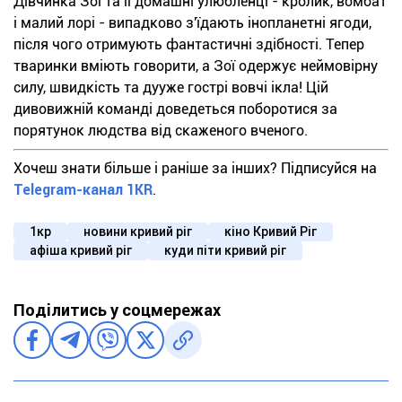
Дівчинка Зої та її домашні улюбленці - кролик, вомбат
і малий лорі - випадково з'їдають інопланетні ягоди,
після чого отримують фантастичні здібності. Тепер
тваринки вміють говорити, а Зої одержує неймовірну
силу, швидкість та дууже гострі вовчі ікла! Цій
дивовижній команді доведеться поборотися за
порятунок людства від скаженого вченого.
Хочеш знати більше і раніше за інших? Підписуйся на
Telegram-канал 1KR
.
1кр
новини кривий ріг
кіно Кривий Ріг
афіша кривий ріг
куди піти кривий ріг
Поділитись у соцмережах