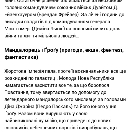
війні. Остаточне рішення залишається за Верховним
головнокомандувачем союзних військ Дуайтом Д.
Ейзенхауером (Брендан Фрейзер). За лічені години до
висадки солдатів під командуванням генерала
Монтгомері (Деміен Льюїс) на волосині висить доля
війни та життя мільйонів людей…
Мандалорець і Ґроґу (пригоди, екшн, фентезі,
фантастика)
Жорстока Імперія пала, проте її воєначальники все ще
розкидані по галактиці. Молода Нова Республіка
намагається захистити все те, за що боролося
Повстання, тому звертається по допомогу до
легендарного мандалорського мисливця за головами
Діна Джаріна (Педро Паскаль) та його юного учня
Ґроґу. Разом вони вирушають у свою
найризикованішу місію, що приведе їх до нових
союзників, небезпечних ворогів і випробувань, що