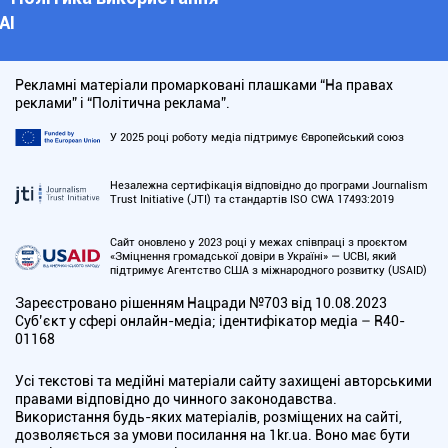
АІ
Рекламні матеріали промарковані плашками “На правах
реклами” і “Політична реклама”.
У 2025 році роботу медіа підтримує Європейський союз
Незалежна сертифікація відповідно до програми Journalism
Trust Initiative (JTI) та стандартів ISO CWA 17493:2019
Сайт оновлено у 2023 році у межах співпраці з проєктом
«Зміцнення громадської довіри в Україні» — UCBI, який
підтримує Агентство США з міжнародного розвитку (USAID)
Зареєстровано рішенням Нацради №703 від 10.08.2023
Cуб’єкт у сфері онлайн-медіа; ідентифікатор медіа – R40-
01168
Усі текстові та медійні матеріали сайту захищені авторськими
правами відповідно до чинного законодавства.
Використання будь-яких матеріалів, розміщених на сайті,
дозволяється за умови посилання на 1kr.ua. Воно має бути