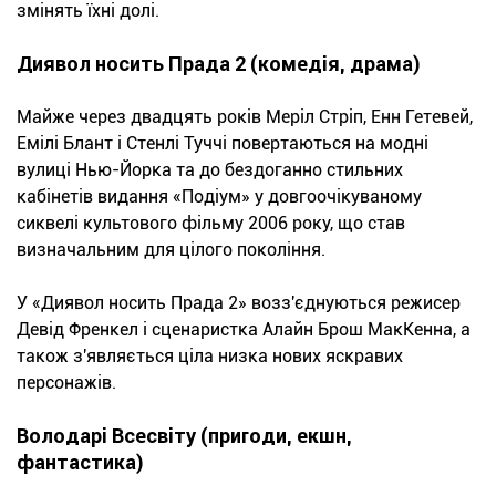
змінять їхні долі.
Диявол носить Прада 2 (комедія, драма)
Майже через двадцять років Меріл Стріп, Енн Гетевей,
Емілі Блант і Стенлі Туччі повертаються на модні
вулиці Нью-Йорка та до бездоганно стильних
кабінетів видання «Подіум» у довгоочікуваному
сиквелі культового фільму 2006 року, що став
визначальним для цілого покоління.
У «Диявол носить Прада 2» возз'єднуються режисер
Девід Френкел і сценаристка Алайн Брош МакКенна, а
також з'являється ціла низка нових яскравих
персонажів.
Володарі Всесвіту (пригоди, екшн,
фантастика)