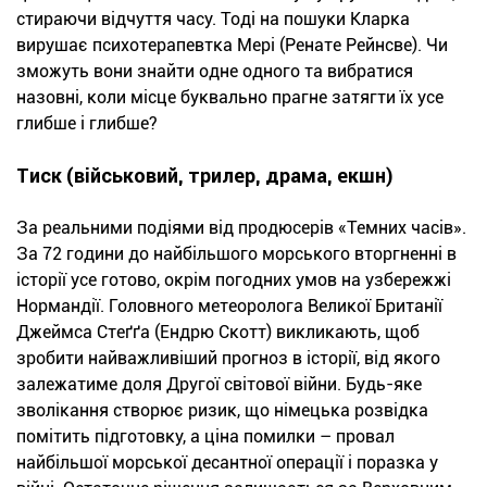
стираючи відчуття часу. Тоді на пошуки Кларка
вирушає психотерапевтка Мері (Ренате Рейнсве). Чи
зможуть вони знайти одне одного та вибратися
назовні, коли місце буквально прагне затягти їх усе
глибше і глибше?
Тиск (військовий, трилер, драма, екшн)
За реальними подіями від продюсерів «Темних часів».
За 72 години до найбільшого морського вторгненні в
історії усе готово, окрім погодних умов на узбережжі
Нормандії. Головного метеоролога Великої Британії
Джеймса Стеґґа (Ендрю Скотт) викликають, щоб
зробити найважливіший прогноз в історії, від якого
залежатиме доля Другої світової війни. Будь-яке
зволікання створює ризик, що німецька розвідка
помітить підготовку, а ціна помилки – провал
найбільшої морської десантної операції і поразка у