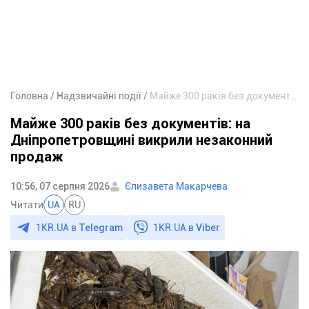
Головна
Надзвичайні події
Майже 300 раків без документів: на Дніпропетровщині викрили незаконний продаж
Майже 300 раків без документів: на
Дніпропетровщині викрили незаконний
продаж
10:56, 07 серпня 2026
Єлизавета Макарчева
Читати
UA
RU
1KR.UA в
Telegram
1KR.UA в
Viber