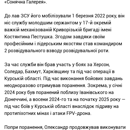
«Сонячна Галерея».
До лав ЗСУ його мобілізували 1 березня 2022 року, він
ніс службу молодшим сержантом у 17-й окремій
важкій механізованій Криворізькій бригаді імені
Костянтина Пестушка. Згодом завдяки своїм
професійним і лідерським якостям став командиром
2 розвідувального взводу розвідувальної роти.
За час служби він брав участь у боях за Херсон,
Соледар, Бахмут, Харківщину та під час операції в
Курській області. Під час виконання бойових завдань
неодноразово отримував поранення. Зокрема, у січні
2024 року був поранений поблизу Іванівського на
Донеччині, а восени 2024-го та на початку 2025 року —
під час боїв у Курській області внаслідок підриву на
протипіхотних мінах і атаки FPV-дрона.
Попри поранення, Олександр продовжував виконувати