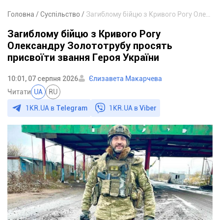
Головна
Суспільство
Загиблому бійцю з Кривого Рогу Олександру Золототрубу просять присвоїти звання Героя України
Загиблому бійцю з Кривого Рогу
Олександру Золототрубу просять
присвоїти звання Героя України
10:01, 07 серпня 2026
Єлизавета Макарчева
Читати
UA
RU
1KR.UA в
Telegram
1KR.UA в
Viber