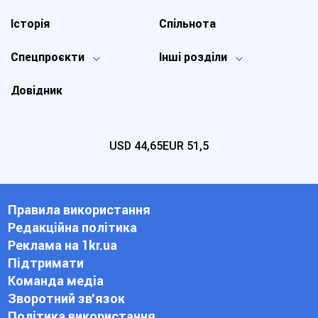
Історія
Спільнота
Спецпроєкти
Інші розділи
Довідник
USD
44,65
EUR
51,5
Правила використання
Редакційна політика
Реклама на 1kr.ua
Підтримати
Команда медіа
Зворотний зв'язок
Політика використання