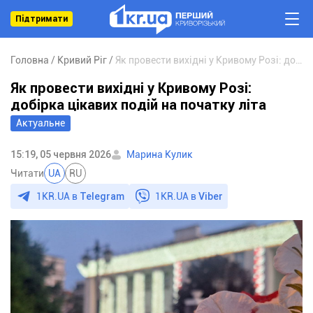
Підтримати
Головна
Кривий Ріг
Як провести вихідні у Кривому Розі: добірка цікавих подій на початку літа
Як провести вихідні у Кривому Розі:
добірка цікавих подій на початку літа
Актуальне
15:19, 05 червня 2026
Марина Кулик
Читати
UA
RU
1KR.UA в
Telegram
1KR.UA в
Viber