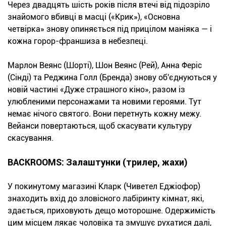
Через двадцять шість років після втечі від підозріло
знайомого вбивці в масці («Крик»), «Основна
четвірка» знову опиняється під прицілом маніяка — і
кожна горор-франшиза в небезпеці.
Марлон Веянс (Шорті), Шон Веянс (Рей), Анна Феріс
(Сінді) та Реджина Голл (Бренда) знову об'єднуються у
новій частині «Дуже страшного кіно», разом із
улюбленими персонажами та новими героями. Тут
немає нічого святого. Вони перетнуть кожну межу.
Вейанси повертаються, щоб скасувати культуру
скасування.
BACKROOMS: Залаштунки (трилер, жахи)
У покинутому магазині Кларк (Чиветел Еджіофор)
знаходить вхід до зловісного лабіринту кімнат, які,
здається, приховують дещо моторошне. Одержимість
цим місцем лякає чоловіка та змушує рухатися далі,