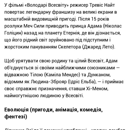
У фільмі «Володарі Всесвіту» режисер Тревіс Найт
повертає легендарну франшизу на великі екрани в
масштабній видовищній пригоді. Після 15 років
розлуки Меч Сили приводить принца Адама (Ніколас
Голіцин) назад на планету Етернія, де він дізнається,
що його рідний світ зруйновано під підступним і
жорстоким пануванням Скелетора (Джаред Лето).
Щоб урятувати свою родину та цілий Всесвіт, Адам
об'єднується зі своїми найближчими союзниками —
відважною Тілою (Каміла Мендес) та Дунканом,
відомим як Людина-Зброяр (Ідріс Ельба), — і приймає
своє справжнє призначення, ставши Хі-Меном,
наймогутнішою людиною у Всесвіті.
Еволюція (пригоди, анімація, комедія,
фентезі)