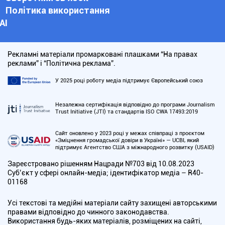
Політика використання
АІ
Рекламні матеріали промарковані плашками “На правах
реклами” і “Політична реклама”.
У 2025 році роботу медіа підтримує Європейський союз
Незалежна сертифікація відповідно до програми Journalism
Trust Initiative (JTI) та стандартів ISO CWA 17493:2019
Сайт оновлено у 2023 році у межах співпраці з проєктом
«Зміцнення громадської довіри в Україні» — UCBI, який
підтримує Агентство США з міжнародного розвитку (USAID)
Зареєстровано рішенням Нацради №703 від 10.08.2023
Cуб’єкт у сфері онлайн-медіа; ідентифікатор медіа – R40-
01168
Усі текстові та медійні матеріали сайту захищені авторськими
правами відповідно до чинного законодавства.
Використання будь-яких матеріалів, розміщених на сайті,