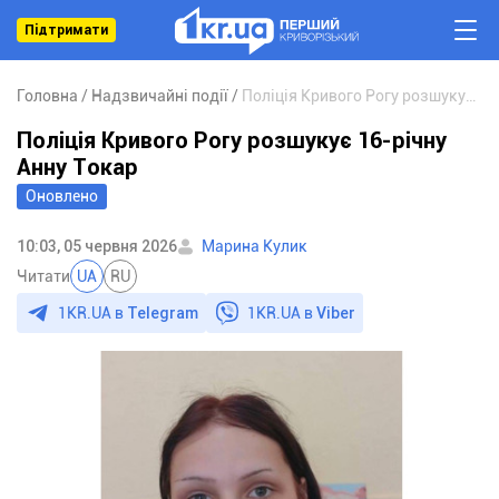
Підтримати
Головна
Надзвичайні події
Поліція Кривого Рогу розшукує 16-річну Анну Токар
Поліція Кривого Рогу розшукує 16-річну
Анну Токар
Оновлено
10:03, 05 червня 2026
Марина Кулик
Читати
UA
RU
1KR.UA в
Telegram
1KR.UA в
Viber