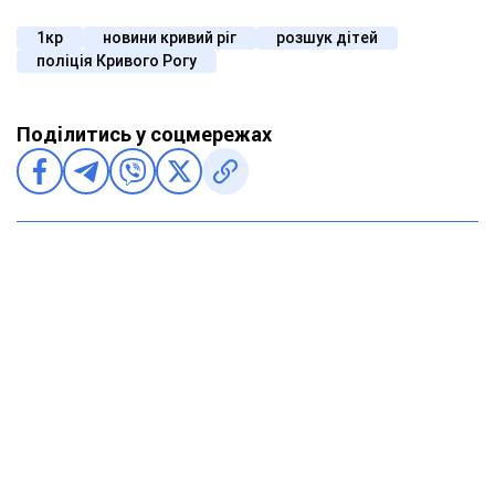
1кр
новини кривий ріг
розшук дітей
поліція Кривого Рогу
Поділитись у соцмережах