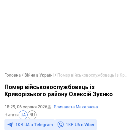
Головна
Війна в Україні
Помер військовослужбовець із Криворізького району Олексій Зуєнко
Помер військовослужбовець із
Криворізького району Олексій Зуєнко
18:29, 06 серпня 2026
Єлизавета Макарчева
Читати
UA
RU
1KR.UA в
Telegram
1KR.UA в
Viber