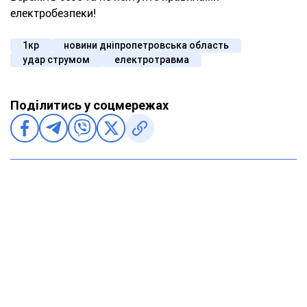
електробезпеки!
1кр
новини дніпропетровська область
удар струмом
електротравма
Поділитись у соцмережах