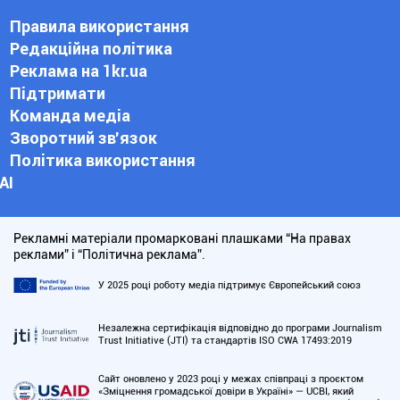
Правила використання
Редакційна політика
Реклама на 1kr.ua
Підтримати
Команда медіа
Зворотний зв'язок
Політика використання
АІ
Рекламні матеріали промарковані плашками “На правах
реклами” і “Політична реклама”.
У 2025 році роботу медіа підтримує Європейський союз
Незалежна сертифікація відповідно до програми Journalism
Trust Initiative (JTI) та стандартів ISO CWA 17493:2019
Сайт оновлено у 2023 році у межах співпраці з проєктом
«Зміцнення громадської довіри в Україні» — UCBI, який