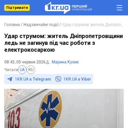
Підтримати
Головна
Надзвичайні події
Удар струмом: житель Дніпропетровщини ледь не загинув під час роботи з електрокосаркою
Удар струмом: житель Дніпропетровщини
ледь не загинув під час роботи з
електрокосаркою
08:43, 05 червня 2026
Марина Кулик
Читати
UA
RU
1KR.UA в
Telegram
1KR.UA в
Viber