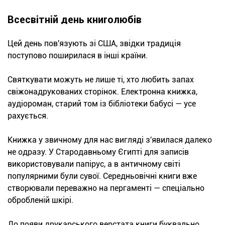
Всесвітній день книголюбів
Цей день пов'язують зі США, звідки традиція
поступово поширилася в інші країни.
Святкувати можуть не лише ті, хто любить запах
свіжонадрукованих сторінок. Електронна книжка,
аудіороман, старий том із бібліотеки бабусі — усе
рахується.
Книжка у звичному для нас вигляді з'явилася далеко
не одразу. У Стародавньому Єгипті для записів
використовували папірус, а в античному світі
популярними були сувої. Середньовічні книги вже
створювали переважно на пергаменті — спеціально
обробленій шкірі.
До появи друкарського верстата книги буквально