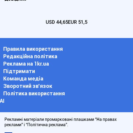
USD
44,65
EUR
51,5
Правила використання
Редакційна політика
Реклама на 1kr.ua
Підтримати
Команда медіа
Зворотний зв'язок
Політика використання
АІ
Рекламні матеріали промарковані плашками “На правах
реклами” і “Політична реклама”.