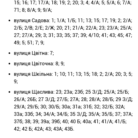
15; 16; 17; 17/А; 18; 19; 2; 20; 3; 4; 4/А; 5; 5/А; 6; 7/А;
71; 8; 8/А; 9; 9/А;
вулиця Садова: 1; 1/А; 1/Б; 11; 13; 15; 17; 19; 2; 2/А;
2/Б; 2/В; 2/Е; 2/Ж; 20; 21; 21/А; 22/А; 23; 23/А; 25/А;
27; 27/А; 29; 3; 31; 33; 35; 37; 39; 4/10; 41; 43; 45; 47;
49; 5; 51; 7; 9;
вулиця Цвітна: 7;
вулиця Цвіточна: 8; 9;
вулиця Шкільна: 1; 10; 11; 13; 15; 18; 2; 2/А; 20; 3; 5;
9;
вулиця Щаслива: 23; 23а; 23б; 25 З/Д; 25/А; 25/Б;
26/А; 26Б; 27 З/Д; 27/Б; 27А; 28; 28/А; 28/Б; 29 З/Д;
29/А; 29/Б; 30; 30/Б; 30а; 31а; 31б; 32; 32/Б; 32А;
33а; 33б; 34; 34/А; 34/Б; 35 З/Д; 35/А; 35/Б; 37; 37А;
37б; 38; 39; 39а; 39б; 40; 40 Б; 40а; 41; 41/А; 41/Б;
42; 42 Б; 42А; 43; 43А; 43Б.