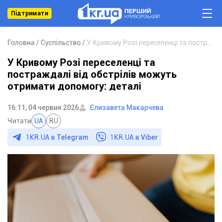
Підтримати
Головна
Суспільство
У Кривому Розі переселенці та постраждалі від обстрілів можуть отримати допомогу: деталі
У Кривому Розі переселенці та
постраждалі від обстрілів можуть
отримати допомогу: деталі
16:11, 04 червня 2026
Єлизавета Макарчева
Читати
UA
RU
1KR.UA в
Telegram
1KR.UA в
Viber