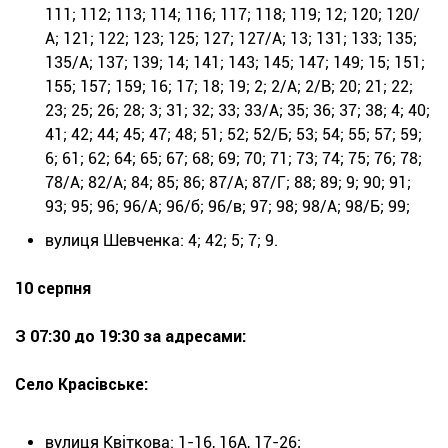
111; 112; 113; 114; 116; 117; 118; 119; 12; 120; 120/
А; 121; 122; 123; 125; 127; 127/А; 13; 131; 133; 135;
135/А; 137; 139; 14; 141; 143; 145; 147; 149; 15; 151;
155; 157; 159; 16; 17; 18; 19; 2; 2/А; 2/В; 20; 21; 22;
23; 25; 26; 28; 3; 31; 32; 33; 33/А; 35; 36; 37; 38; 4; 40;
41; 42; 44; 45; 47; 48; 51; 52; 52/Б; 53; 54; 55; 57; 59;
6; 61; 62; 64; 65; 67; 68; 69; 70; 71; 73; 74; 75; 76; 78;
78/А; 82/А; 84; 85; 86; 87/А; 87/Г; 88; 89; 9; 90; 91;
93; 95; 96; 96/А; 96/б; 96/в; 97; 98; 98/А; 98/Б; 99;
вулиця Шевченка: 4; 42; 5; 7; 9.
10 серпня
З 07:30 до 19:30 за адресами:
Село Красівське:
вулиця Квіткова: 1-16, 16А, 17-26;