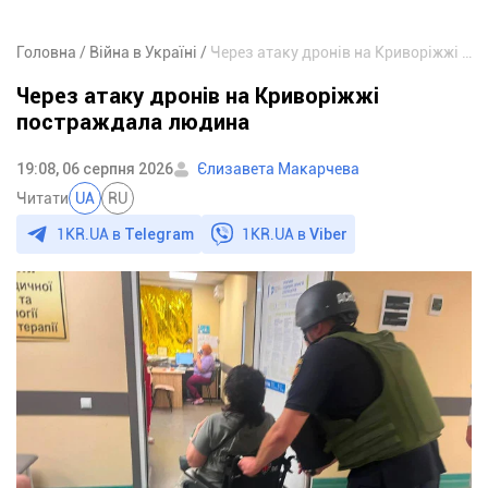
Головна
Війна в Україні
Через атаку дронів на Криворіжжі постраждала людина
Через атаку дронів на Криворіжжі
постраждала людина
19:08, 06 серпня 2026
Єлизавета Макарчева
Читати
UA
RU
1KR.UA в
Telegram
1KR.UA в
Viber