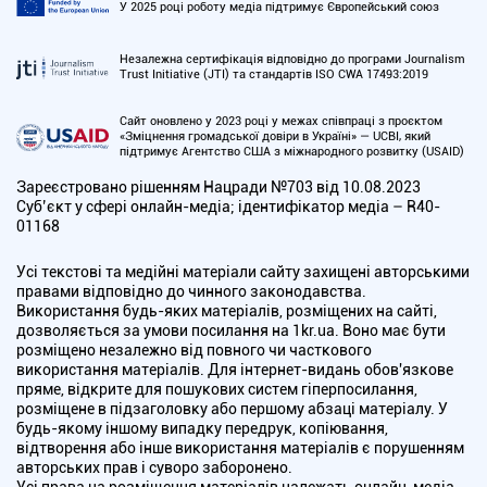
У 2025 році роботу медіа підтримує Європейський союз
Незалежна сертифікація відповідно до програми Journalism
Trust Initiative (JTI) та стандартів ISO CWA 17493:2019
Сайт оновлено у 2023 році у межах співпраці з проєктом
«Зміцнення громадської довіри в Україні» — UCBI, який
підтримує Агентство США з міжнародного розвитку (USAID)
Зареєстровано рішенням Нацради №703 від 10.08.2023
Cуб’єкт у сфері онлайн-медіа; ідентифікатор медіа – R40-
01168
Усі текстові та медійні матеріали сайту захищені авторськими
правами відповідно до чинного законодавства.
Використання будь-яких матеріалів, розміщених на сайті,
дозволяється за умови посилання на 1kr.ua. Воно має бути
розміщено незалежно від повного чи часткового
використання матеріалів. Для інтернет-видань обов'язкове
пряме, відкрите для пошукових систем гіперпосилання,
розміщене в підзаголовку або першому абзаці матеріалу. У
будь-якому іншому випадку передрук, копіювання,
відтворення або інше використання матеріалів є порушенням
авторських прав і суворо заборонено.