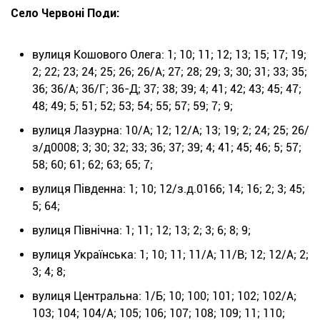
Село Червоні Поди:
вулиця Кошового Олега: 1; 10; 11; 12; 13; 15; 17; 19;
2; 22; 23; 24; 25; 26; 26/А; 27; 28; 29; 3; 30; 31; 33; 35;
36; 36/А; 36/Г; 36-Д; 37; 38; 39; 4; 41; 42; 43; 45; 47;
48; 49; 5; 51; 52; 53; 54; 55; 57; 59; 7; 9;
вулиця Лазурна: 10/А; 12; 12/А; 13; 19; 2; 24; 25; 26/
з/д0008; 3; 30; 32; 33; 36; 37; 39; 4; 41; 45; 46; 5; 57;
58; 60; 61; 62; 63; 65; 7;
вулиця Південна: 1; 10; 12/з.д.0166; 14; 16; 2; 3; 45;
5; 64;
вулиця Північна: 1; 11; 12; 13; 2; 3; 6; 8; 9;
вулиця Українська: 1; 10; 11; 11/А; 11/В; 12; 12/А; 2;
3; 4; 8;
вулиця Центральна: 1/Б; 10; 100; 101; 102; 102/А;
103; 104; 104/А; 105; 106; 107; 108; 109; 11; 110;