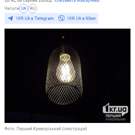
20:42, 06 серпня 2026
Єлизавета Макарчева
Читати
UA
RU
1KR.UA в
Telegram
1KR.UA в
Viber
Фото: Перший Криворізький (ілюстрація)