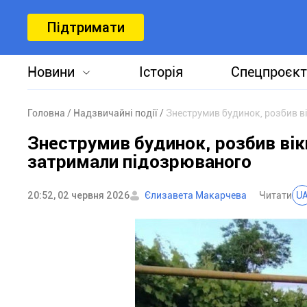
Підтримати
Новини
Історія
Спецпроєкт
Головна
Надзвичайні події
Знеструмив будинок, розбив ві
Знеструмив будинок, розбив вікн
затримали підозрюваного
20:52, 02 червня 2026
Єлизавета Макарчева
Читати
U