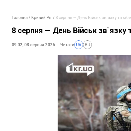
Головна
Кривий Ріг
8 серпня — День Військ зв`язку та кі
8 серпня — День Військ зв`язку 
09:02, 08 серпня 2026
Читати
UA
RU