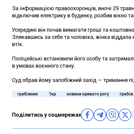
За інформацією правоохоронців, вночі 29 травня
відключив електрику в будинку, розбив вікно та
Усередині він почав вимагати гроші та коштовно
Злякавшись за себе та чоловіка, жінка віддала 
втік.
Поліцейські встановили його особу та затримали
в умовах воєнного стану.
Суд обрав йому запобіжний захід — тримання під
грабіжник
1кр
новини кривого рогу
грабіж
Поділитись у соцмережах