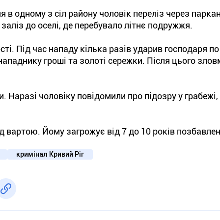
 в одному з сіл району чоловік переліз через паркан
 заліз до оселі, де перебувало літнє подружжя.
сті. Під час нападу кілька разів ударив господаря п
нападнику гроші та золоті сережки. Після цього зло
. Наразі чоловіку повідомили про підозру у грабежі
 вартою. Йому загрожує від 7 до 10 років позбавлен
кримінал Кривий Ріг