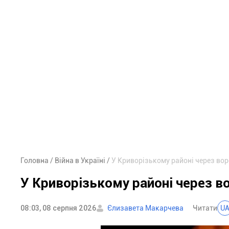
Головна
Війна в Україні
У Криворізькому районі через во
У Криворізькому районі через в
08:03, 08 серпня 2026
Єлизавета Макарчева
Читати
U