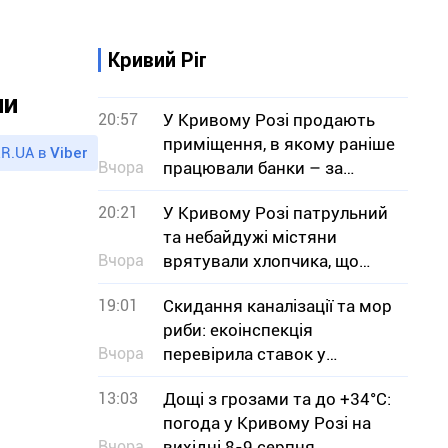
Кривий Ріг
ни
20:57
У Кривому Розі продають
приміщення, в якому раніше
R.UA в
Viber
Вчора
працювали банки – за
скільки мільйонів гривень
20:21
У Кривому Розі патрульний
та небайдужі містяни
Вчора
врятували хлопчика, що
тонув
19:01
Скидання каналізації та мор
риби: екоінспекція
Вчора
перевірила ставок у
Кривому Розі
13:03
Дощі з грозами та до +34°С:
погода у Кривому Розі на
Вчора
вихідні 8-9 серпня