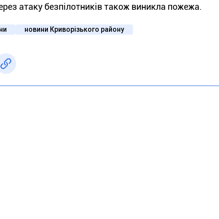
ерез атаку безпілотників також виникла пожежа.
їни
новини Криворізького району