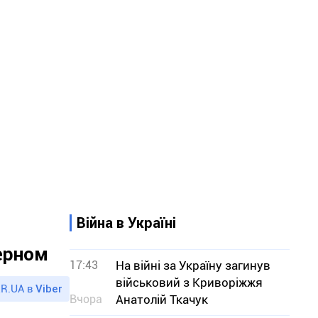
Війна в Україні
зерном
17:43
На війні за Україну загинув
військовий з Криворіжжя
R.UA в
Viber
Вчора
Анатолій Ткачук