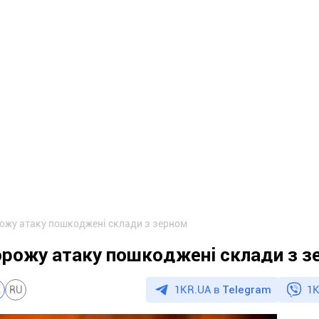
рожу атаку пошкоджені склади з зерном
орожу атаку пошкоджені склади з 
1KR.UA в
Telegram
1K
A
RU