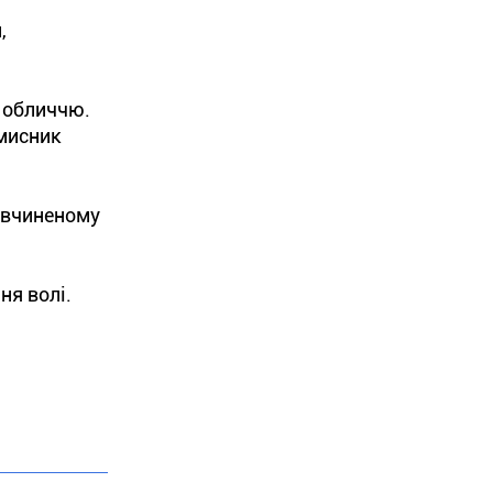
,
о обличчю.
вмисник
, вчиненому
ня волі.