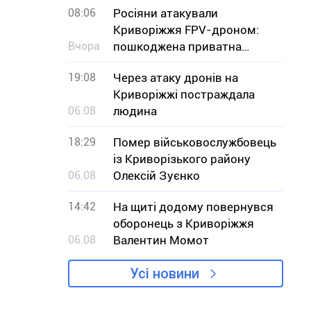
08:06
Росіяни атакували
Криворіжжя FPV-дроном:
Вчора
пошкоджена приватна
оселя
19:08
Через атаку дронів на
Криворіжжі постраждала
06.08
людина
18:29
Помер військовослужбовець
із Криворізького району
06.08
Олексій Зуєнко
14:42
На щиті додому повернувся
оборонець з Криворіжжя
06.08
Валентин Момот
Усі новини