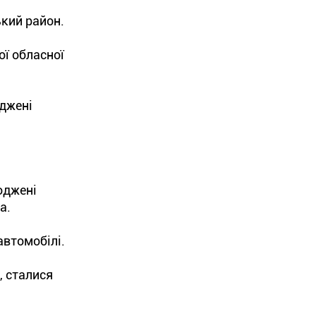
ький район.
ї обласної
оджені
оджені
а.
автомобілі.
, сталися