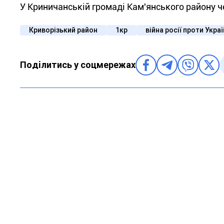
У Криничанській громаді Кам'янського району ч
Криворізький район
1кр
війна росії проти Укра
Поділитись у соцмережах