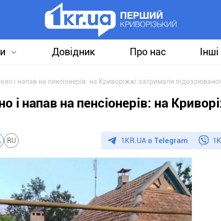
и
Довідник
Про нас
Інші
кно і напав на пенсіонерів: на Криворіжжі затримали підозрювано
о і напав на пенсіонерів: на Кривор
1KR.UA в
Telegram
1K
A
RU