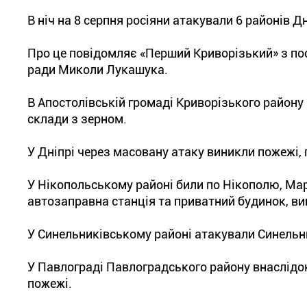
В ніч на 8 серпня росіяни атакували 6 районів Д
Про це повідомляє «Перший Криворізький» з по
ради Миколи Лукашука.
В Апостолівській громаді Криворізького району
склади з зерном.
У Дніпрі через масовану атаку виникли пожежі,
У Нікопольському районі били по Нікополю, Ма
автозаправна станція та приватний будинок, ви
У Синельниківському районі атакували Синельн
У Павлограді Павлоградського району внаслідо
пожежі.