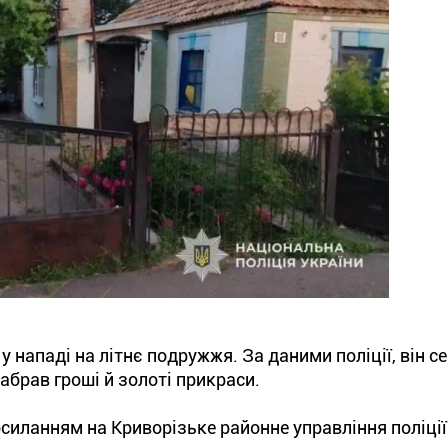
 нападі на літнє подружжя. За даними поліції, він се
абрав гроші й золоті прикраси.
силанням на Криворізьке районне управління поліції