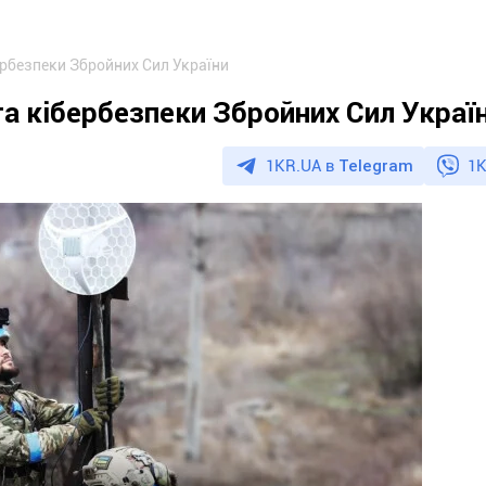
бербезпеки Збройних Сил України
та кібербезпеки Збройних Сил Украї
1KR.UA в
Telegram
1K