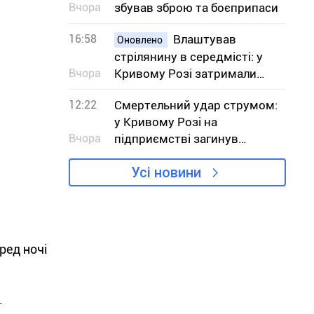
Вчора
збував зброю та боєприпаси
16:58
Влаштував
Оновлено
стрілянину в середмісті: у
Вчора
Кривому Розі затримали
підозрюваного
12:22
Смертельний удар струмом:
у Кривому Розі на
Вчора
підприємстві загинув
робітник
Усі новини
ред ночі
.