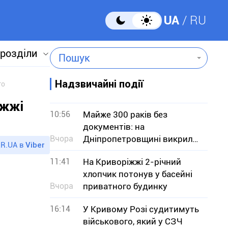
UA
RU
 розділи
Пошук
Надзвичайні події
го
іжжі
10:56
Майже 300 раків без
документів: на
Вчора
Дніпропетровщині викрили
R.UA в
Viber
незаконний продаж
11:41
На Криворіжжі 2-річний
хлопчик потонув у басейні
Вчора
приватного будинку
16:14
У Кривому Розі судитимуть
військового, який у СЗЧ