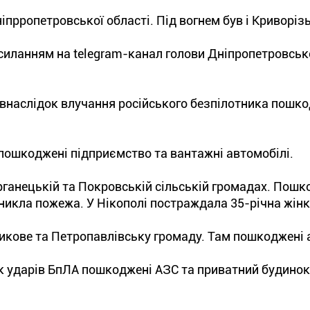
ніпрропетровської області. Під вогнем був і Криворіз
силанням на telegram-канал голови Дніпропетровсько
 внаслідок влучання російського безпілотника пошк
 пошкоджені підприємство та вантажні автомобілі.
рганецькій та Покровській сільській громадах. Пошк
никла пожежа. У Нікополі постраждала 35-річна жінк
икове та Петропавлівську громаду. Там пошкоджені 
к ударів БпЛА пошкоджені АЗС та приватний будинок