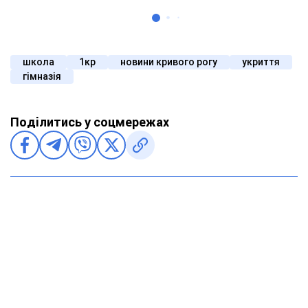
школа
1кр
новини кривого рогу
укриття
гімназія
Поділитись у соцмережах