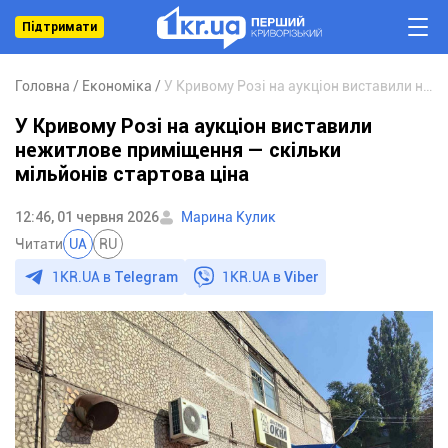
Підтримати
Головна
Економіка
У Кривому Розі на аукціон виставили нежитлове приміщення — скільки мільйонів стартова ціна
У Кривому Розі на аукціон виставили
нежитлове приміщення — скільки
мільйонів стартова ціна
12:46, 01 червня 2026
Марина Кулик
Читати
UA
RU
1KR.UA в
Telegram
1KR.UA в
Viber