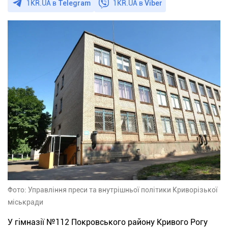
1KR.UA в
Telegram
1KR.UA в
Viber
Фото: Управління преси та внутрішньої політики Криворізької
міськради
У гімназії №112 Покровського району Кривого Рогу