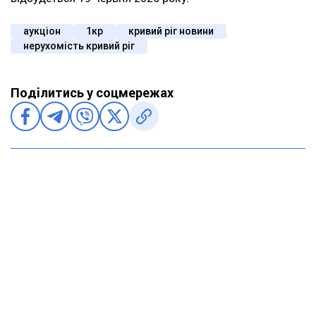
аукціон
1кр
кривий ріг новини
нерухомість кривий ріг
Поділитись у соцмережах