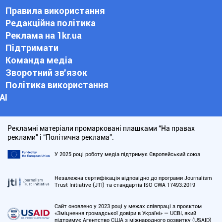
Правила використання
Редакційна політика
Реклама на 1kr.ua
Підтримати
Команда медіа
Зворотний зв'язок
Політика використання
АІ
Рекламні матеріали промарковані плашками “На правах
реклами” і “Політична реклама”.
У 2025 році роботу медіа підтримує Європейський союз
Незалежна сертифікація відповідно до програми Journalism
Trust Initiative (JTI) та стандартів ISO CWA 17493:2019
Сайт оновлено у 2023 році у межах співпраці з проєктом
«Зміцнення громадської довіри в Україні» — UCBI, який
підтримує Агентство США з міжнародного розвитку (USAID)