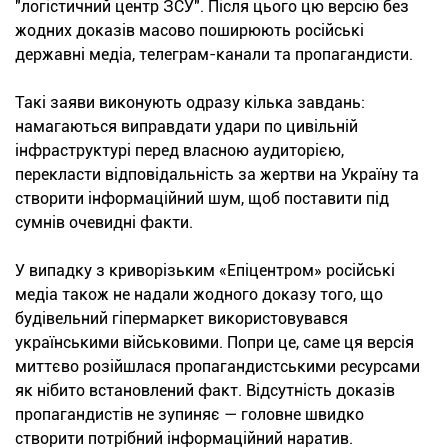
"логістичний центр ЗСУ". Після цього цю версію без
жодних доказів масово поширюють російські
державні медіа, телеграм-канали та пропагандисти.
Такі заяви виконують одразу кілька завдань:
намагаються виправдати удари по цивільній
інфраструктурі перед власною аудиторією,
перекласти відповідальність за жертви на Україну та
створити інформаційний шум, щоб поставити під
сумнів очевидні факти.
У випадку з криворізьким «Епіцентром» російські
медіа також не надали жодного доказу того, що
будівельний гіпермаркет використовувався
українськими військовими. Попри це, саме ця версія
миттєво розійшлася пропагандистськими ресурсами
як нібито встановлений факт. Відсутність доказів
пропагандистів не зупиняє — головне швидко
створити потрібний інформаційний наратив.