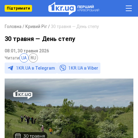
Підтримати
Головна
Кривий Ріг
30 травня — День степу
30 травня — День степу
08:01, 30 травня 2026
Читати
UA
RU
1KR.UA в
Telegram
1KR.UA в
Viber