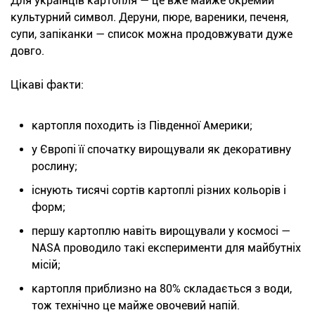
Для українців картопля — це вже майже окремий
культурний символ. Деруни, пюре, вареники, печеня,
супи, запіканки — список можна продовжувати дуже
довго.
Цікаві факти:
картопля походить із Південної Америки;
у Європі її спочатку вирощували як декоративну
рослину;
існують тисячі сортів картоплі різних кольорів і
форм;
першу картоплю навіть вирощували у космосі —
NASA проводило такі експерименти для майбутніх
місій;
картопля приблизно на 80% складається з води,
тож технічно це майже овочевий напій.