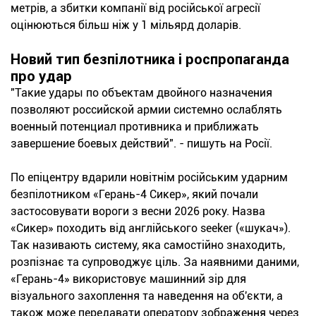
метрів, а збитки компанії від російської агресії
оцінюються більш ніж у 1 мільярд доларів.
Новий тип безпілотника і роспропаганда
про удар
"Такие удары по объектам двойного назначения
позволяют российской армии системно ослаблять
военный потенциал противника и приближать
завершение боевых действий". - пишуть на Росії.
По епіцентру вдарили новітнім російським ударним
безпілотником «Герань-4 Сикер», який почали
застосовувати вороги з весни 2026 року. Назва
«Сикер» походить від англійського seeker («шукач»).
Так називають систему, яка самостійно знаходить,
розпізнає та супроводжує ціль. За наявними даними,
«Герань-4» використовує машинний зір для
візуального захоплення та наведення на об'єкти, а
також може передавати оператору зображення через