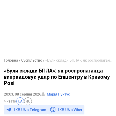
Головна
Суспільство
«Були склади БПЛА»: як роспропаганда виправдовує удар по Епіцентру в Кривому Розі
«Були склади БПЛА»: як роспропаганда
виправдовує удар по Епіцентру в Кривому
Розі
20:03, 08 серпня 2026
Марія Пунтус
Читати
UA
RU
1KR.UA в
Telegram
1KR.UA в
Viber