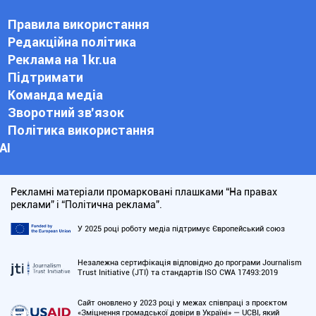
Правила використання
Редакційна політика
Реклама на 1kr.ua
Підтримати
Команда медіа
Зворотний зв'язок
Політика використання
АІ
Рекламні матеріали промарковані плашками “На правах
реклами” і “Політична реклама”.
У 2025 році роботу медіа підтримує Європейський союз
Незалежна сертифікація відповідно до програми Journalism
Trust Initiative (JTI) та стандартів ISO CWA 17493:2019
Сайт оновлено у 2023 році у межах співпраці з проєктом
«Зміцнення громадської довіри в Україні» — UCBI, який