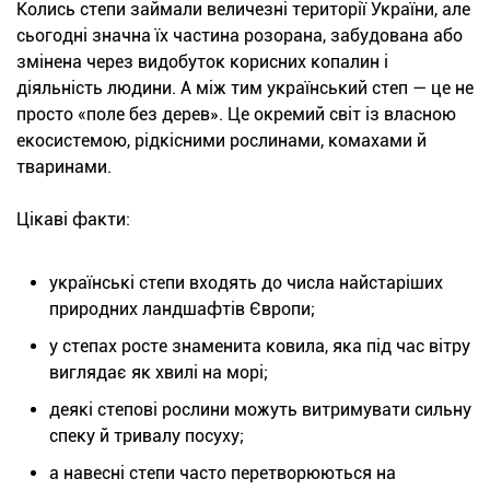
Колись степи займали величезні території України, але
сьогодні значна їх частина розорана, забудована або
змінена через видобуток корисних копалин і
діяльність людини. А між тим український степ — це не
просто «поле без дерев». Це окремий світ із власною
екосистемою, рідкісними рослинами, комахами й
тваринами.
Цікаві факти:
українські степи входять до числа найстаріших
природних ландшафтів Європи;
у степах росте знаменита ковила, яка під час вітру
виглядає як хвилі на морі;
деякі степові рослини можуть витримувати сильну
спеку й тривалу посуху;
а навесні степи часто перетворюються на