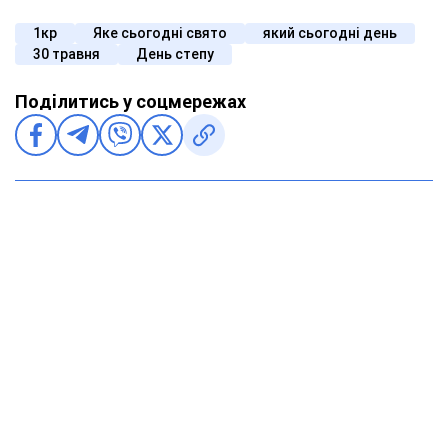
1кр
Яке сьогодні свято
який сьогодні день
30 травня
День степу
Поділитись у соцмережах