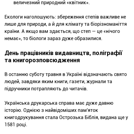
величезний природний «квітник».
Екологи наголошують: збереження степів важливе не
лише для природи, а й для клімату та біорізноманіття
країни. А якщо вам здається, що степ — це «нічого
немає», то біологи зараз дуже образилися.
День працівників видавництв, поліграфії
та книгорозповсюдження
В останню суботу травня в Україні відзначають свято
людей, завдяки яким книги, газети, журнали та
підручники потрапляють до читачів.
Українська друкарська справа має дуже давню
історію. Однією з найвідоміших пам'яток
книгодрукування стала Острозька Біблія, видана ще у
1581 році.