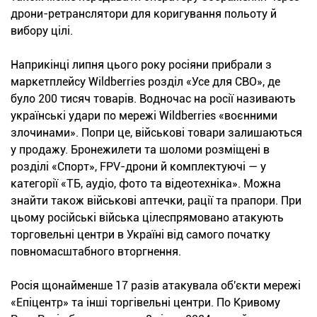
дрони-ретранслятори для коригування польоту й
вибору цілі.
Наприкінці липня цього року росіяни прибрали з
маркетплейсу Wildberries розділ «Усе для СВО», де
було 200 тисяч товарів. Водночас на росії називають
українські удари по мережі Wildberries «воєнними
злочинами». Попри це, військові товари залишаються
у продажу. Бронежилети та шоломи розміщені в
розділі «Спорт», FPV-дрони й комплектуючі — у
категорії «ТБ, аудіо, фото та відеотехніка». Можна
знайти також військові аптечки, рації та прапори. При
цьому російські війська цілеспрямовано атакують
торговельні центри в Україні від самого початку
повномасштабного вторгнення.
Росія щонайменше 17 разів атакувала об'єкти мережі
«Епіцентр» та інші торгівельні центри. По Кривому