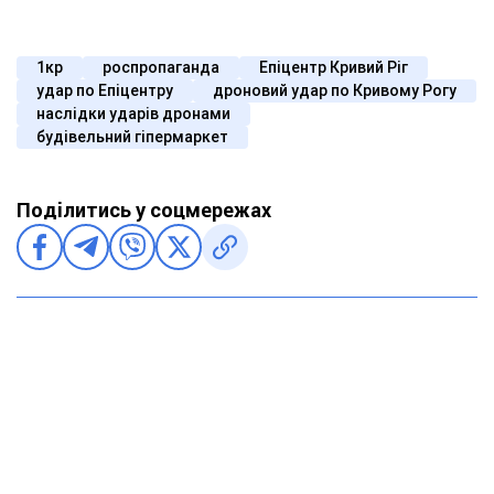
1кр
роспропаганда
Епіцентр Кривий Ріг
удар по Епіцентру
дроновий удар по Кривому Рогу
наслідки ударів дронами
будівельний гіпермаркет
Поділитись у соцмережах