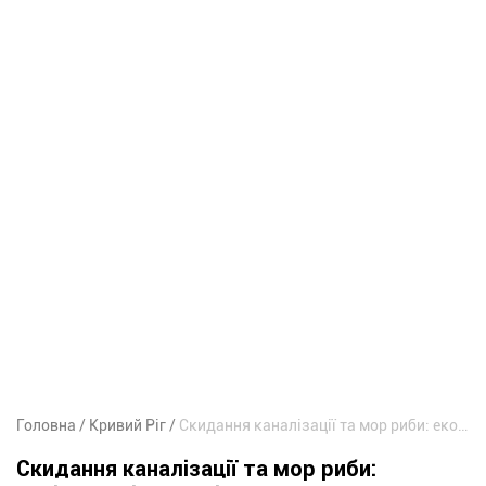
Головна
Кривий Ріг
Скидання каналізації та мор риби: екоінспекція перевірила ставок у Кривому Розі
Скидання каналізації та мор риби: