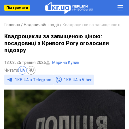
Підтримати
Головна
Надзвичайні події
Квадроцикли за завищеною ціною: посадовиці з Кривого Рогу оголосили підозру
Квадроцикли за завищеною ціною:
посадовиці з Кривого Рогу оголосили
підозру
13:03, 25 травня 2026
Марина Кулик
Читати
UA
RU
1KR.UA в
Telegram
1KR.UA в
Viber