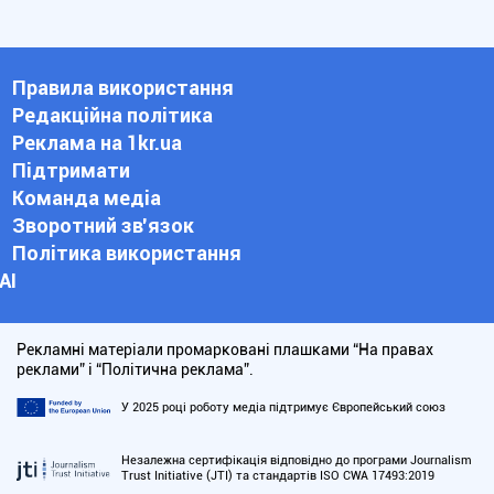
Правила використання
Редакційна політика
Реклама на 1kr.ua
Підтримати
Команда медіа
Зворотний зв'язок
Політика використання
АІ
Рекламні матеріали промарковані плашками “На правах
реклами” і “Політична реклама”.
У 2025 році роботу медіа підтримує Європейський союз
Незалежна сертифікація відповідно до програми Journalism
Trust Initiative (JTI) та стандартів ISO CWA 17493:2019