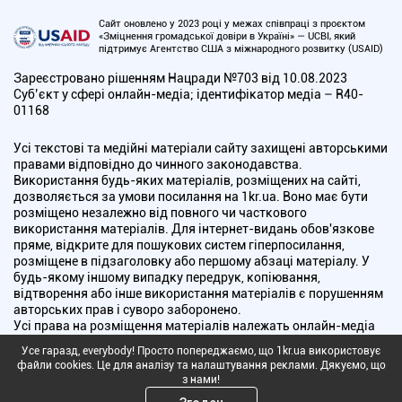
Сайт оновлено у 2023 році у межах співпраці з проєктом
«Зміцнення громадської довіри в Україні» — UCBI, який
підтримує Агентство США з міжнародного розвитку (USAID)
Зареєстровано рішенням Нацради №703 від 10.08.2023
Cуб’єкт у сфері онлайн-медіа; ідентифікатор медіа – R40-
01168
Усі текстові та медійні матеріали сайту захищені авторськими
правами відповідно до чинного законодавства.
Використання будь-яких матеріалів, розміщених на сайті,
дозволяється за умови посилання на 1kr.ua. Воно має бути
розміщено незалежно від повного чи часткового
використання матеріалів. Для інтернет-видань обов'язкове
пряме, відкрите для пошукових систем гіперпосилання,
розміщене в підзаголовку або першому абзаці матеріалу. У
будь-якому іншому випадку передрук, копіювання,
відтворення або інше використання матеріалів є порушенням
авторських прав і суворо заборонено.
Усі права на розміщення матеріалів належать онлайн-медіа
"Перший Криворізький". Медіа зареєстроване Національною
Усе гаразд, everybody! Просто попереджаємо, що 1kr.ua використовує
радою України з питань телебачення і радіомовлення.
файли cookies. Це для аналізу та налаштування реклами. Дякуємо, що
з нами!
Copyright © 2010 - 2026 Всі права захищені