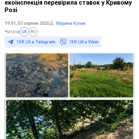
екоінспекція перевірила ставок у Кривому
Розі
19:01, 07 серпня 2026
Марина Кулик
Читати
UA
RU
1KR.UA в
Telegram
1KR.UA в
Viber