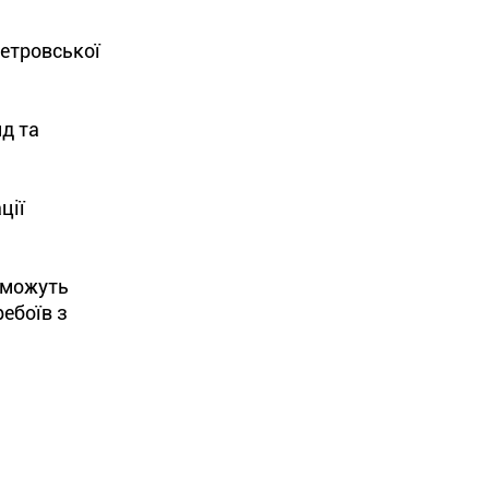
етровської
д та
ції
поможуть
ребоїв з