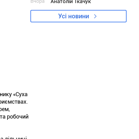
Вчора
Анатолій Ткачук
Усі новини
нику «Суха
риємствах.
рем,
 та робочий
а дільниці