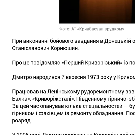
Фото: АТ «Кривбасзалізрудком»
При виконанні бойового завдання в Донецькій о
Станіславович Корнюшин.
Про це повідомляє «Перший Криворізький» із п
Дмитро народився 7 вересня 1973 року у Кривом
Працював на Ленінському рудоремонтному завод
Балка», «Криворіжсталі», Південному гірничо-з
За цей час опанував кілька спеціальностей — 
гірником і фахівцем із ремонту обладнання. По
розряд.
У 2006 році Дмитро прийшов на Криворізький з