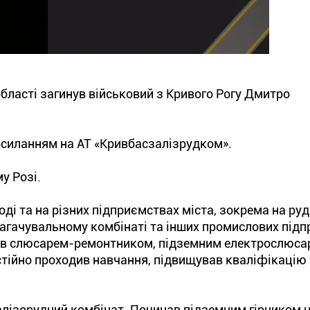
бласті загинув військовий з Кривого Рогу Дмитро
осиланням на АТ «Кривбасзалізрудком».
у Розі.
і та на різних підприємствах міста, зокрема на руд
багачувальному комбінаті та інших промислових підп
був слюсарем-ремонтником, підземним електрослюса
стійно проходив навчання, підвищував кваліфікацію
алізорудний комбінат. Починав підземним гірником н