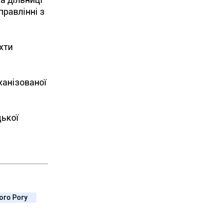
равлінні з
хти
ханізованої
цької
вого Рогу