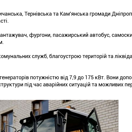
чанська, Тернівська та Кам'янська громади Дніпроп
сті.
антажувач, фургони, пасажирський автобус, самоски
м.
омунальних служб, благоустрою територій та ліквіда
генераторів потужністю від 7,9 до 175 кВт. Вони до
труктури під час аварійних ситуацій та можливих пе