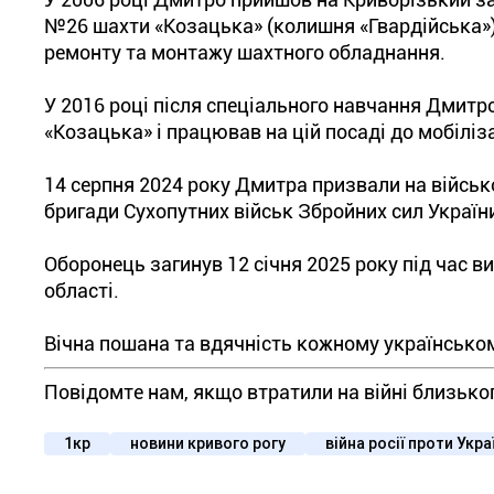
№26 шахти «Козацька» (колишня «Гвардійська»)
ремонту та монтажу шахтного обладнання.
У 2016 році після спеціального навчання Дмитр
«Козацька» і працював на цій посаді до мобіліза
14 серпня 2024 року Дмитра призвали на військо
бригади Сухопутних військ Збройних сил Україн
Оборонець загинув 12 січня 2025 року під час 
області.
Вічна пошана та вдячність кожному українсько
Повідомте нам, якщо втратили на війні близько
1кр
новини кривого рогу
війна росії проти Укра