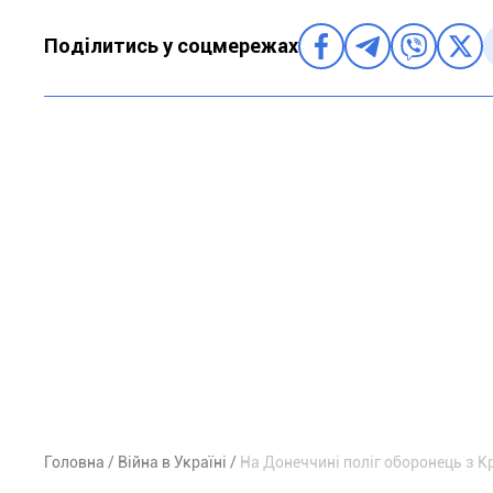
Поділитись у соцмережах
Головна
Війна в Україні
На Донеччині поліг оборонець з 