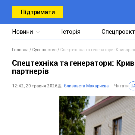
Підтримати
Новини
Історія
Спецпроєкт
Головна
Суспільство
Спецтехніка та генератори: Криворі
Спецтехніка та генератори: Кри
партнерів
12:42, 20 травня 2026
Єлизавета Макарчева
Читати
U