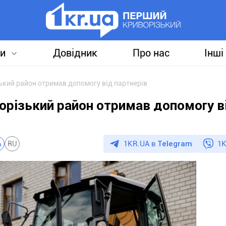
и
Довідник
Про нас
Інші
зький район отримав допомогу від партнерів
ворізький район отримав допомогу в
1KR.UA в
Telegram
1K
A
RU