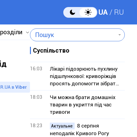
UA
RU
 розділи
Пошук
Суспільство
ід
16:03
Лікарі підозрюють пухлину
підшлункової: криворіжців
просять допомогти зібрати
R.UA в
Viber
кошти на операцію
18:03
Чи можна брати домашніх
тварин в укриття під час
тривоги
18:23
8 серпня
Актуальне
неподалік Кривого Рогу