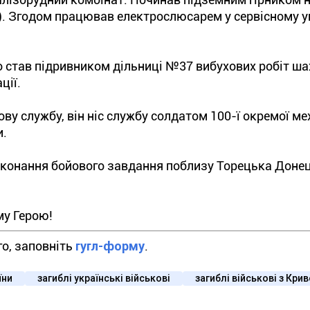
. Згодом працював електрослюсарем у сервісному уп
о став підривником дільниці №37 вибухових робіт ша
ції.
ву службу, він ніс службу солдатом 100-ї окремої ме
и.
виконання бойового завдання поблизу Торецька Доне
му Герою!
го, заповніть
гугл-форму
.
їни
загиблі українські військові
загиблі військові з Кри