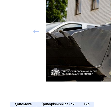
допомога
Криворізький район
1кр