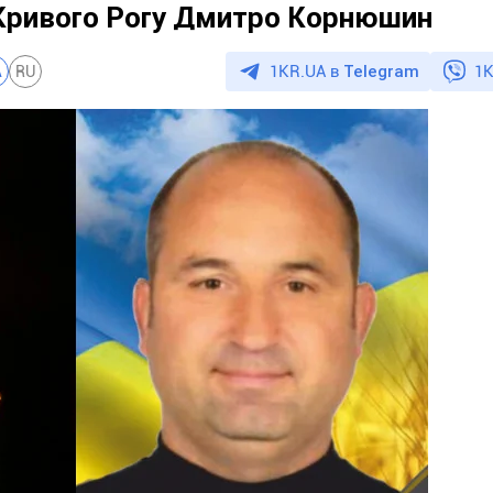
 Кривого Рогу Дмитро Корнюшин
1KR.UA в
Telegram
1K
A
RU