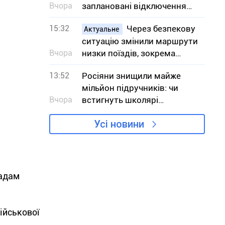
Вчора
заплановані відключення
світла – адреси
15:32
Через безпекову
Актуальне
ситуацію змінили маршрути
Вчора
низки поїздів, зокрема
сполученням з Кривим
13:52
Росіяни знищили майже
Рогом
мільйон підручників: чи
Вчора
встигнуть школярі
отримати книги до
Усі новини
навчального року
мадам
ійськової