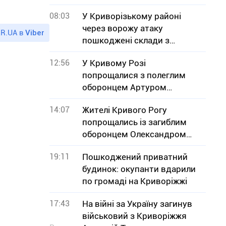
08:03
У Криворізькому районі
через ворожу атаку
R.UA в
Viber
пошкоджені склади з
зерном
12:56
У Кривому Розі
попрощалися з полеглим
оборонцем Артуром
Буряком
14:07
Жителі Кривого Рогу
попрощались із загиблим
оборонцем Олександром
Дєдяєвим
19:11
Пошкоджений приватний
будинок: окупанти вдарили
по громаді на Криворіжжі
17:43
На війні за Україну загинув
військовий з Криворіжжя