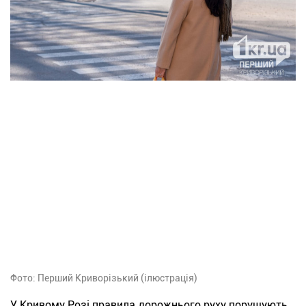
Фото: Перший Криворізький (ілюстрація)
У Кривому Розі правила дорожнього руху порушують