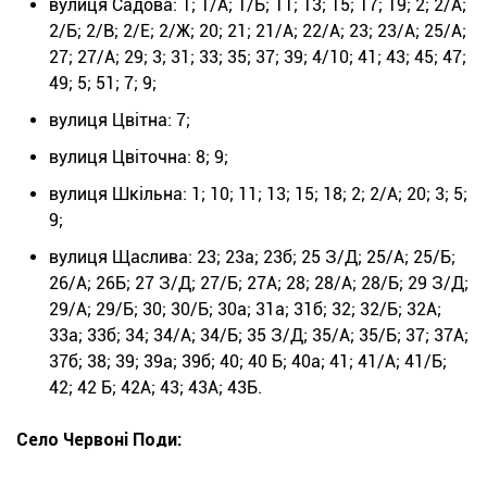
вулиця Садова: 1; 1/А; 1/Б; 11; 13; 15; 17; 19; 2; 2/А;
2/Б; 2/В; 2/Е; 2/Ж; 20; 21; 21/А; 22/А; 23; 23/А; 25/А;
27; 27/А; 29; 3; 31; 33; 35; 37; 39; 4/10; 41; 43; 45; 47;
49; 5; 51; 7; 9;
вулиця Цвітна: 7;
вулиця Цвіточна: 8; 9;
вулиця Шкільна: 1; 10; 11; 13; 15; 18; 2; 2/А; 20; 3; 5;
9;
вулиця Щаслива: 23; 23а; 23б; 25 З/Д; 25/А; 25/Б;
26/А; 26Б; 27 З/Д; 27/Б; 27А; 28; 28/А; 28/Б; 29 З/Д;
29/А; 29/Б; 30; 30/Б; 30а; 31а; 31б; 32; 32/Б; 32А;
33а; 33б; 34; 34/А; 34/Б; 35 З/Д; 35/А; 35/Б; 37; 37А;
37б; 38; 39; 39а; 39б; 40; 40 Б; 40а; 41; 41/А; 41/Б;
42; 42 Б; 42А; 43; 43А; 43Б.
Село Червоні Поди: