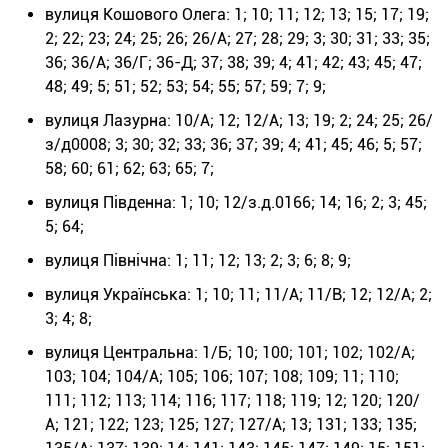
вулиця Кошового Олега: 1; 10; 11; 12; 13; 15; 17; 19;
2; 22; 23; 24; 25; 26; 26/А; 27; 28; 29; 3; 30; 31; 33; 35;
36; 36/А; 36/Г; 36-Д; 37; 38; 39; 4; 41; 42; 43; 45; 47;
48; 49; 5; 51; 52; 53; 54; 55; 57; 59; 7; 9;
вулиця Лазурна: 10/А; 12; 12/А; 13; 19; 2; 24; 25; 26/
з/д0008; 3; 30; 32; 33; 36; 37; 39; 4; 41; 45; 46; 5; 57;
58; 60; 61; 62; 63; 65; 7;
вулиця Південна: 1; 10; 12/з.д.0166; 14; 16; 2; 3; 45;
5; 64;
вулиця Північна: 1; 11; 12; 13; 2; 3; 6; 8; 9;
вулиця Українська: 1; 10; 11; 11/А; 11/В; 12; 12/А; 2;
3; 4; 8;
вулиця Центральна: 1/Б; 10; 100; 101; 102; 102/А;
103; 104; 104/А; 105; 106; 107; 108; 109; 11; 110;
111; 112; 113; 114; 116; 117; 118; 119; 12; 120; 120/
А; 121; 122; 123; 125; 127; 127/А; 13; 131; 133; 135;