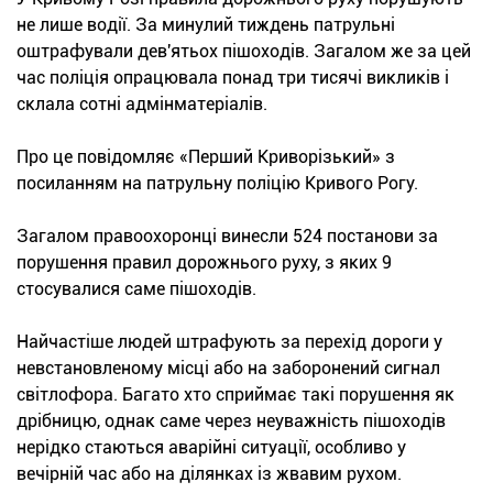
не лише водії. За минулий тиждень патрульні
оштрафували дев'ятьох пішоходів. Загалом же за цей
час поліція опрацювала понад три тисячі викликів і
склала сотні адмінматеріалів.
Про це повідомляє «Перший Криворізький» з
посиланням на патрульну поліцію Кривого Рогу.
Загалом правоохоронці винесли 524 постанови за
порушення правил дорожнього руху, з яких 9
стосувалися саме пішоходів.
Найчастіше людей штрафують за перехід дороги у
невстановленому місці або на заборонений сигнал
світлофора. Багато хто сприймає такі порушення як
дрібницю, однак саме через неуважність пішоходів
нерідко стаються аварійні ситуації, особливо у
вечірній час або на ділянках із жвавим рухом.