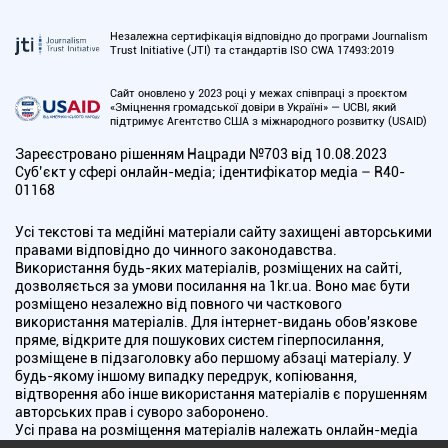
Незалежна сертифікація відповідно до програми Journalism
Trust Initiative (JTI) та стандартів ISO CWA 17493:2019
Сайт оновлено у 2023 році у межах співпраці з проєктом
«Зміцнення громадської довіри в Україні» — UCBI, який
підтримує Агентство США з міжнародного розвитку (USAID)
Зареєстровано рішенням Нацради №703 від 10.08.2023
Cуб’єкт у сфері онлайн-медіа; ідентифікатор медіа – R40-
01168
Усі текстові та медійні матеріали сайту захищені авторськими
правами відповідно до чинного законодавства.
Використання будь-яких матеріалів, розміщених на сайті,
дозволяється за умови посилання на 1kr.ua. Воно має бути
розміщено незалежно від повного чи часткового
використання матеріалів. Для інтернет-видань обов'язкове
пряме, відкрите для пошукових систем гіперпосилання,
розміщене в підзаголовку або першому абзаці матеріалу. У
будь-якому іншому випадку передрук, копіювання,
відтворення або інше використання матеріалів є порушенням
авторських прав і суворо заборонено.
Усі права на розміщення матеріалів належать онлайн-медіа