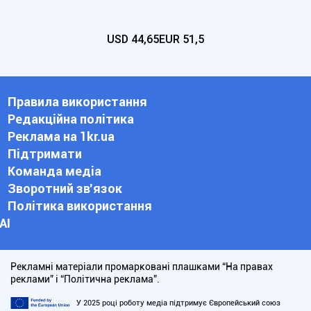
USD
44,65
EUR
51,5
Правила використання
Редакційна політика
Реклама на 1kr.ua
Підтримати
Команда медіа
Зворотний зв'язок
Політика використання
АІ
Рекламні матеріали промарковані плашками “На правах
реклами” і “Політична реклама”.
У 2025 році роботу медіа підтримує Європейський союз