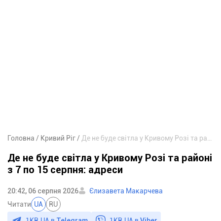
Головна
Кривий Ріг
Де не буде світла у Кривому Розі та районі з 7 по 15 серпня: адреси
Де не буде світла у Кривому Розі та районі
з 7 по 15 серпня: адреси
20:42, 06 серпня 2026
Єлизавета Макарчева
Читати
UA
RU
1KR.UA в
Telegram
1KR.UA в
Viber