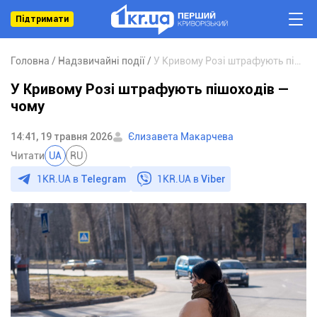
Підтримати
Головна
Надзвичайні події
У Кривому Розі штрафують пішоходів — чому
У Кривому Розі штрафують пішоходів —
чому
14:41, 19 травня 2026
Єлизавета Макарчева
Читати
UA
RU
1KR.UA в
Telegram
1KR.UA в
Viber