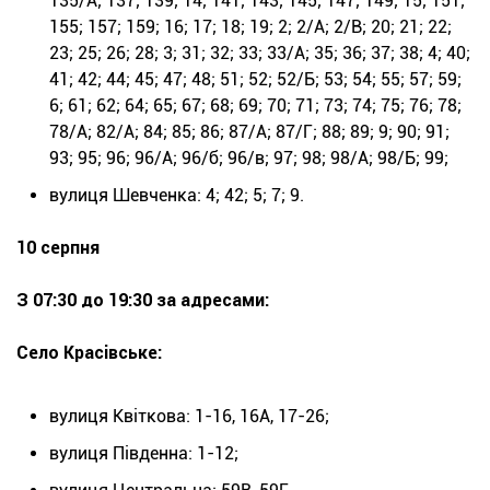
135/А; 137; 139; 14; 141; 143; 145; 147; 149; 15; 151;
155; 157; 159; 16; 17; 18; 19; 2; 2/А; 2/В; 20; 21; 22;
23; 25; 26; 28; 3; 31; 32; 33; 33/А; 35; 36; 37; 38; 4; 40;
41; 42; 44; 45; 47; 48; 51; 52; 52/Б; 53; 54; 55; 57; 59;
6; 61; 62; 64; 65; 67; 68; 69; 70; 71; 73; 74; 75; 76; 78;
78/А; 82/А; 84; 85; 86; 87/А; 87/Г; 88; 89; 9; 90; 91;
93; 95; 96; 96/А; 96/б; 96/в; 97; 98; 98/А; 98/Б; 99;
вулиця Шевченка: 4; 42; 5; 7; 9.
10 серпня
З 07:30 до 19:30 за адресами:
Село Красівське:
вулиця Квіткова: 1-16, 16А, 17-26;
вулиця Південна: 1-12;