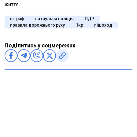
життя.
штраф
патрульна поліція
ПДР
правила дорожнього руху
1кр
пішоход
Поділитись у соцмережах