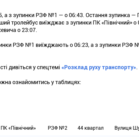
55, а з зупинки РЗФ №1 — о 06:43. Остання зупинка —
ший тролейбус виїжджає з зупинки ПК «Північний» о 0
евича о 23:07.
пинки РЗФ №1 виїжджають о 06:23, а з зупинки РЗФ 
сті дивіться у спецтемі
«Розклад руху транспорту»
.
ожна ознайомитись у таблицях:
ПК «Північний»
РЗФ №2
44 квартал
Вулиця Ш