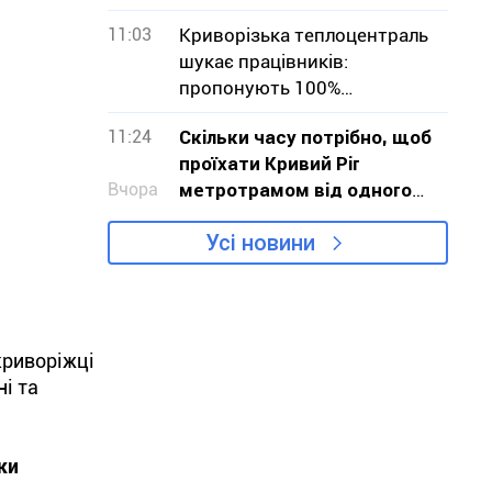
було
11:03
Криворізька теплоцентраль
шукає працівників:
пропонують 100%
бронювання
11:24
Скільки часу потрібно, щоб
проїхати Кривий Ріг
Вчора
метротрамом від одного
кінця до іншого
Усі новини
криворіжці
і та
ки