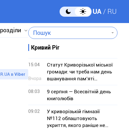
UA
RU
 розділи
Пошук
Кривий Ріг
15:04
Статут Криворізької міської
громади: чи треба нам день
R.UA в
Viber
Вчора
вшанування пам’яті
померлих міських голів?
08:03
9 серпня — Всесвітній день
книголюбів
09:02
У криворізькій гімназії
№112 облаштовують
укриття, якого раніше не