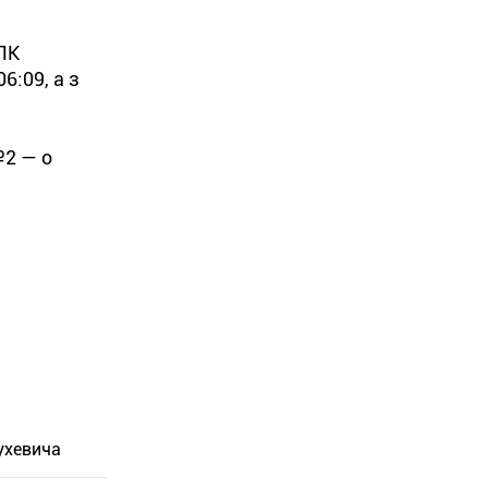
 ПК
6:09, а з
№2 — о
ухевича