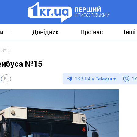
и
Довідник
Про нас
Інші
а №15
лейбуса №15
1KR.UA в
Telegram
1K
RU