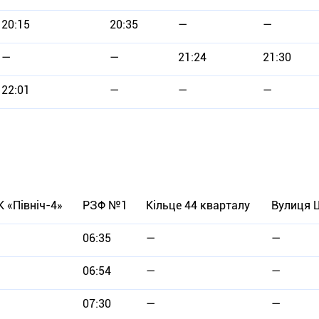
20:15
20:35
—
—
—
—
21:24
21:30
22:01
—
—
—
К «Північ-4»
РЗФ №1
Кільце 44 кварталу
Вулиця 
06:35
—
—
06:54
—
—
07:30
—
—