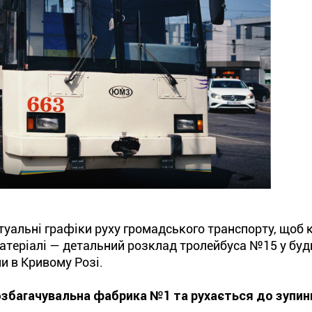
уальні графіки руху громадського транспорту, щоб 
матеріалі — детальний розклад тролейбуса №15 у будн
и в Кривому Розі.
озбагачувальна фабрика №1 та рухається до зупин