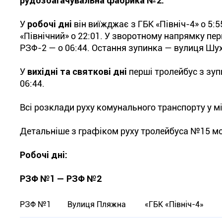
рудозбагачувальна фабрика №2.
У
робочі дні
він виїжджає з ГБК «Північ-4» о 5:
«Північний» о 22:01. У зворотному напрямку пер
РЗФ-2 — о 06:44. Остання зупинка — вулиця Шух
У
вихідні та святкові дні
перші тролейбус з зу
06:44.
Всі розклади руху комунального транспорту у мі
Детальніше з графіком руху тролейбуса №15 м
Робочі дні:
РЗФ №1 — РЗФ №2
РЗФ №1
Вулиця Пляжна
«ГБК «Північ-4»