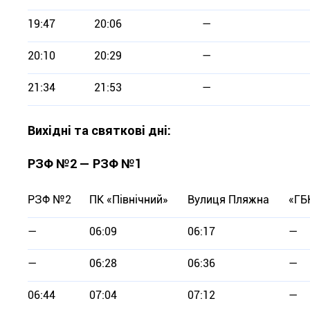
19:47
20:06
—
20:10
20:29
—
21:34
21:53
—
Вихідні та святкові дні:
РЗФ №2 — РЗФ №1
РЗФ №2
ПК «Північний»
Вулиця Пляжна
«ГБ
—
06:09
06:17
—
—
06:28
06:36
—
06:44
07:04
07:12
—