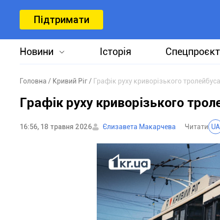
Підтримати
Новини
Історія
Спецпроєкт
Головна
Кривий Ріг
Графік руху криворізького тролейбус
Графік руху криворізького тро
16:56, 18 травня 2026
Єлизавета Макарчева
Читати
UA