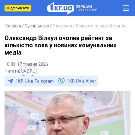
Підтримати
Головна
Суспільство
Олександр Вілкул очолив рейтинг за кількістю появ у новинах комунальних медіа
Олександр Вілкул очолив рейтинг за
кількістю появ у новинах комунальних
медіа
10:03, 17 травня 2026
Читати
UA
RU
1KR.UA в
Telegram
1KR.UA в
Viber