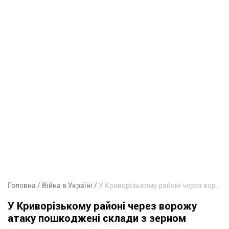
Головна
Війна в Україні
У Криворізькому районі через ворожу атаку пошкоджені склади з зерном
У Криворізькому районі через ворожу
атаку пошкоджені склади з зерном