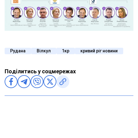
Рудана
Вілкул
1кр
кривий ріг новини
Поділитись у соцмережах