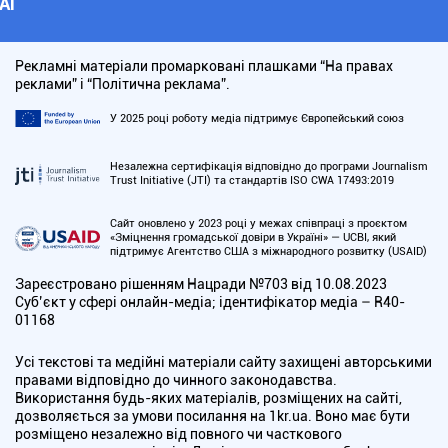
АІ
Рекламні матеріали промарковані плашками “На правах
реклами” і “Політична реклама”.
У 2025 році роботу медіа підтримує Європейський союз
Незалежна сертифікація відповідно до програми Journalism
Trust Initiative (JTI) та стандартів ISO CWA 17493:2019
Сайт оновлено у 2023 році у межах співпраці з проєктом
«Зміцнення громадської довіри в Україні» — UCBI, який
підтримує Агентство США з міжнародного розвитку (USAID)
Зареєстровано рішенням Нацради №703 від 10.08.2023
Cуб’єкт у сфері онлайн-медіа; ідентифікатор медіа – R40-
01168
Усі текстові та медійні матеріали сайту захищені авторськими
правами відповідно до чинного законодавства.
Використання будь-яких матеріалів, розміщених на сайті,
дозволяється за умови посилання на 1kr.ua. Воно має бути
розміщено незалежно від повного чи часткового