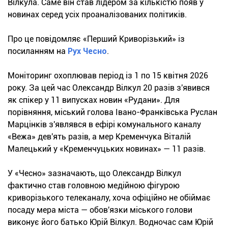
Вілкула. Саме він став лідером за кількістю появ у
новинах серед усіх проаналізованих політиків.
Про це повідомляє «Перший Криворізький» із
посиланням на
Рух Чесно
.
Моніторинг охоплював період із 1 по 15 квітня 2026
року. За цей час Олександр Вілкул 20 разів з'явився
як спікер у 11 випусках новин «Рудани». Для
порівняння, міський голова Івано-Франківська Руслан
Марцінків з'являвся в ефірі комунального каналу
«Вежа» дев'ять разів, а мер Кременчука Віталій
Малецький у «Кременчуцьких новинах» — 11 разів.
У «Чесно» зазначають, що Олександр Вілкул
фактично став головною медійною фігурою
криворізького телеканалу, хоча офіційно не обіймає
посаду мера міста — обов'язки міського голови
виконує його батько Юрій Вілкул. Водночас сам Юрій