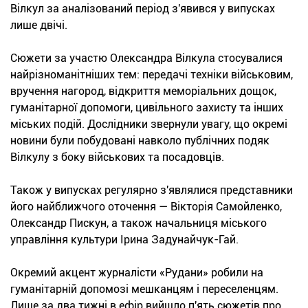
Вілкул за аналізований період з'явився у випусках
лише двічі.
Сюжети за участю Олександра Вілкула стосувалися
найрізноманітніших тем: передачі техніки військовим,
вручення нагород, відкриття меморіальних дощок,
гуманітарної допомоги, цивільного захисту та інших
міських подій. Дослідники звернули увагу, що окремі
новини були побудовані навколо публічних подяк
Вілкулу з боку військових та посадовців.
Також у випусках регулярно з'являлися представники
його найближчого оточення — Вікторія Самойленко,
Олександр Пискун, а також начальниця міського
управління культури Ірина Задунайчук-Гай.
Окремий акцент журналісти «Рудани» робили на
гуманітарній допомозі мешканцям і переселенцям.
Лише за два тижні в ефір вийшло п'ять сюжетів про