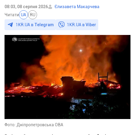
08:03, 08 серпня 2026
Єлизавета Макарчева
Читати
UA
RU
1KR.UA в
Telegram
1KR.UA в
Viber
Фото: Дніпропетровська ОВА