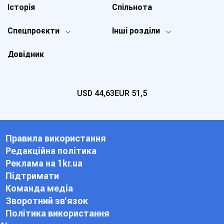
Історія
Спільнота
Спецпроєкти
Інші розділи
Довідник
USD
44,63
EUR
51,5
Правила використання
Редакційна політика
Реклама на 1kr.ua
Підтримати
Команда медіа
Зворотний зв'язок
Політика використання