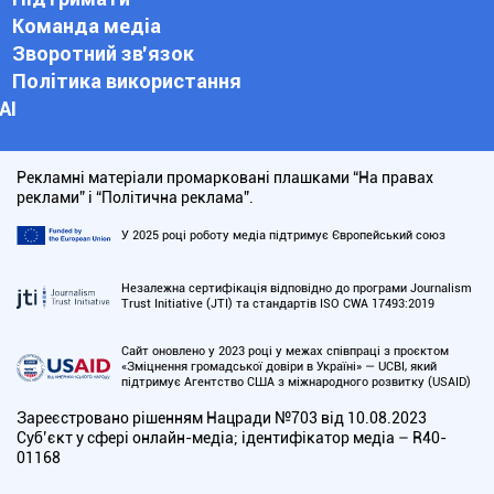
Команда медіа
Зворотний зв'язок
Політика використання
АІ
Рекламні матеріали промарковані плашками “На правах
реклами” і “Політична реклама”.
У 2025 році роботу медіа підтримує Європейський союз
Незалежна сертифікація відповідно до програми Journalism
Trust Initiative (JTI) та стандартів ISO CWA 17493:2019
Сайт оновлено у 2023 році у межах співпраці з проєктом
«Зміцнення громадської довіри в Україні» — UCBI, який
підтримує Агентство США з міжнародного розвитку (USAID)
Зареєстровано рішенням Нацради №703 від 10.08.2023
Cуб’єкт у сфері онлайн-медіа; ідентифікатор медіа – R40-
01168