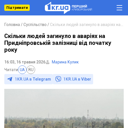
Підтримати
Головна
Суспільство
Скільки людей загинуло в аваріях на Придніпровській залізниці від початку року
Скільки людей загинуло в аваріях на
Придніпровській залізниці від початку
року
16:03, 16 травня 2026
Марина Кулик
Читати
UA
RU
1KR.UA в
Telegram
1KR.UA в
Viber