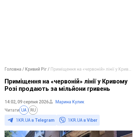
Головна
Кривий Ріг
Приміщення на «червоній» лінії у Кривому Розі продають за мільйони гривень
Приміщення на «червоній» лінії у Кривому
Розі продають за мільйони гривень
14:02, 09 серпня 2026
Марина Кулик
Читати
UA
RU
1KR.UA в
Telegram
1KR.UA в
Viber