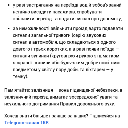
у разі застрягання на переїзді водій зобов'язаний
негайно висадити пасажирів, спробувати
звільнити переїзд та подати сигнал про допомогу;
за неможливості звільнити проїзд варто подавати
сигнали загальної тривоги (серію звукових
сигналів автомобіля, що складаються з одного
довгого і трьох коротких, а в разі появи поїзда —
сигнали зупинки (кругові рухи рукою зі шматком
яскравої тканини або будь-яким добре помітним
предметом у світлу пору доби, та ліхтарем — у
темну).
Пам'ятайте: залізниця – зона підвищеної небезпеки, а
залізничний переїзд вимагає зосередженої уваги та
неухильного дотримання Правил дорожнього руху.
Хочеш знати більше і раніше за інших? Підписуйся на
Telegram-канал 1KR
.