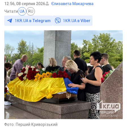
12:56, 08 серпня 2026
Єлизавета Макарчева
Читати
UA
RU
1KR.UA в
Telegram
1KR.UA в
Viber
Фото: Перший Криворізький