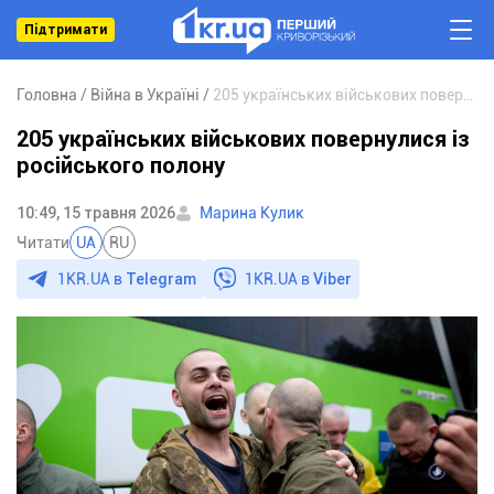
Підтримати
Головна
Війна в Україні
205 українських військових повернулися із російського полону
205 українських військових повернулися із
російського полону
10:49, 15 травня 2026
Марина Кулик
Читати
UA
RU
1KR.UA в
Telegram
1KR.UA в
Viber