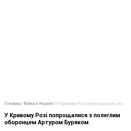
Головна
Війна в Україні
У Кривому Розі попрощалися з полеглим оборонцем Артуром Буряком
У Кривому Розі попрощалися з полеглим
оборонцем Артуром Буряком