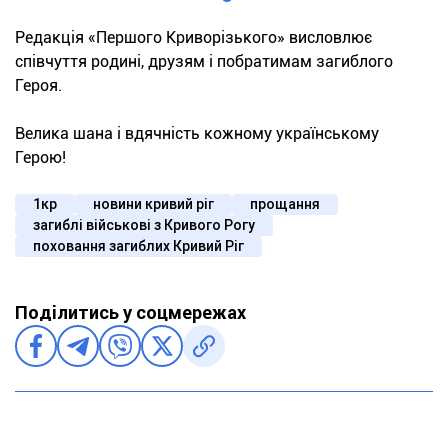
Редакція «Першого Криворізького» висловлює
співчуття родині, друзям і побратимам загиблого
Героя.
Велика шана і вдячність кожному українському
Герою!
1кр
новини кривий ріг
прощання
загиблі військові з Кривого Рогу
поховання загиблих Кривий Ріг
Поділитись у соцмережах