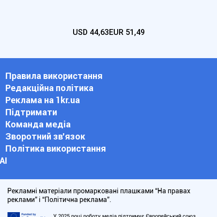
USD
44,63
EUR
51,49
Правила використання
Редакційна політика
Реклама на 1kr.ua
Підтримати
Команда медіа
Зворотний зв'язок
Політика використання
АІ
Рекламні матеріали промарковані плашками “На правах
реклами” і “Політична реклама”.
У 2025 році роботу медіа підтримує Європейський союз