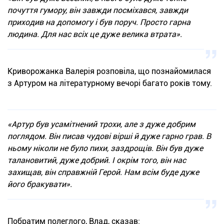
почуття гумору, він завжди посміхався, завжди
приходив на допомогу і був поруч. Просто гарна
людина. Для нас всіх це дуже велика втрата».
Криворожанка Валерія розповіла, що познайомилася
з Артуром на літературному вечорі багато років тому.
«Артур був усамітнений трохи, але з дуже добрим
поглядом. Він писав чудові вірші й дуже гарно грав. В
ньому ніколи не було пихи, заздрощів. Він був дуже
талановитий, дуже добрий. І окрім того, він нас
захищав, він справжній Герой. Нам всім буде дуже
його бракувати».
Побратим полеглого, Влад, сказав: