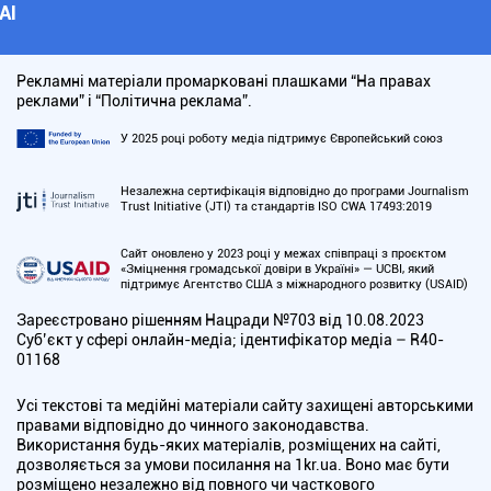
АІ
Рекламні матеріали промарковані плашками “На правах
реклами” і “Політична реклама”.
У 2025 році роботу медіа підтримує Європейський союз
Незалежна сертифікація відповідно до програми Journalism
Trust Initiative (JTI) та стандартів ISO CWA 17493:2019
Сайт оновлено у 2023 році у межах співпраці з проєктом
«Зміцнення громадської довіри в Україні» — UCBI, який
підтримує Агентство США з міжнародного розвитку (USAID)
Зареєстровано рішенням Нацради №703 від 10.08.2023
Cуб’єкт у сфері онлайн-медіа; ідентифікатор медіа – R40-
01168
Усі текстові та медійні матеріали сайту захищені авторськими
правами відповідно до чинного законодавства.
Використання будь-яких матеріалів, розміщених на сайті,
дозволяється за умови посилання на 1kr.ua. Воно має бути
розміщено незалежно від повного чи часткового