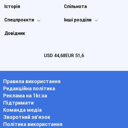
Історія
Спільнота
Спецпроєкти
Інші розділи
Довідник
USD
44,68
EUR
51,6
Правила використання
Редакційна політика
Реклама на 1kr.ua
Підтримати
Команда медіа
Зворотний зв'язок
Політика використання