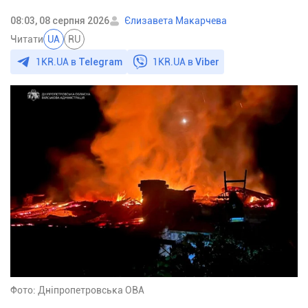
08:03, 08 серпня 2026
Єлизавета Макарчева
Читати
UA
RU
1KR.UA в
Telegram
1KR.UA в
Viber
Фото: Дніпропетровська ОВА