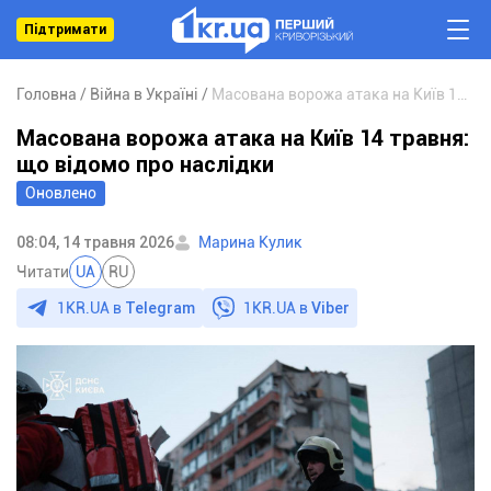
Підтримати
Головна
Війна в Україні
Масована ворожа атака на Київ 14 травня: що відомо про наслідки
Масована ворожа атака на Київ 14 травня:
що відомо про наслідки
Оновлено
08:04, 14 травня 2026
Марина Кулик
Читати
UA
RU
1KR.UA в
Telegram
1KR.UA в
Viber