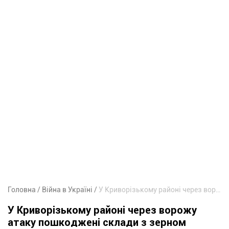
Головна
Війна в Україні
У Криворізькому районі через ворожу атаку пошкоджені склади з зерном
У Криворізькому районі через ворожу
атаку пошкоджені склади з зерном