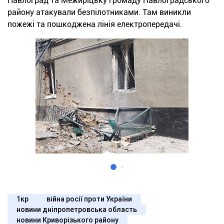
Павлоград та Межиріцьку громаду Павлоградського
району атакували безпілотниками. Там виникли
пожежі та пошкоджена лінія електропередачі.
1кр
війна росії проти України
новини дніпропетровська область
новини Криворізького району