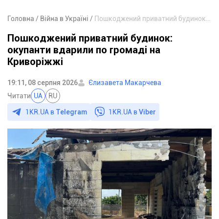
Головна
Війна в Україні
Пошкоджений приватний будинок: окупанти вдарили по громаді на Криворіжжі
Пошкоджений приватний будинок:
окупанти вдарили по громаді на
Криворіжжі
19:11, 08 серпня 2026
Єлизавета Макарчева
Читати
UA
RU
1KR.UA в
Telegram
1KR.UA в
Viber