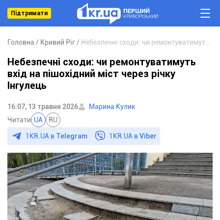
Підтримати
Головна
Кривий Ріг
Небезпечні сходи: чи ремонтуватимуть вхід на пішохідний міст через річку Інгулець
Небезпечні сходи: чи ремонтуватимуть
вхід на пішохідний міст через річку
Інгулець
16:07, 13 травня 2026
Марина Кулик
Читати
UA
RU
1KR.UA в
Telegram
1KR.UA в
Viber