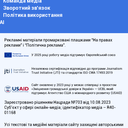
Команда медіа
Зворотний зв'язок
Політика використання
АІ
Рекламні матеріали промарковані плашками “На правах
реклами” і “Політична реклама”.
У 2025 році роботу медіа підтримує Європейський союз
Незалежна сертифікація відповідно до програми Journalism
Trust Initiative (JTI) та стандартів ISO CWA 17493:2019
Сайт оновлено у 2023 році у межах співпраці з проєктом
«Зміцнення громадської довіри в Україні» — UCBI, який
підтримує Агентство США з міжнародного розвитку (USAID)
Зареєстровано рішенням Нацради №703 від 10.08.2023
Cуб’єкт у сфері онлайн-медіа; ідентифікатор медіа – R40-
01168
Усі текстові та медійні матеріали сайту захищені авторськими