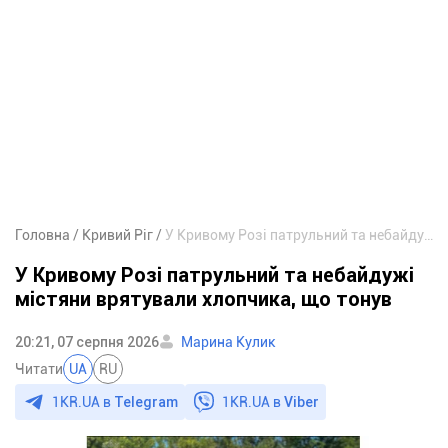
Головна
Кривий Ріг
У Кривому Розі патрульний та небайдужі містяни врятували хлопчика, що тонув
У Кривому Розі патрульний та небайдужі
містяни врятували хлопчика, що тонув
20:21, 07 серпня 2026
Марина Кулик
Читати
UA
RU
1KR.UA в
Telegram
1KR.UA в
Viber