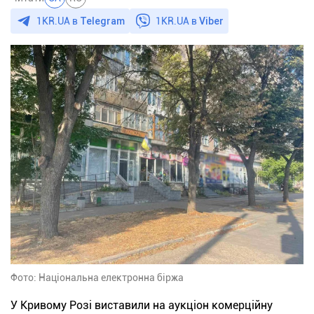
1KR.UA в
Telegram
1KR.UA в
Viber
Фото: Національна електронна біржа
У Кривому Розі виставили на аукціон комерційну