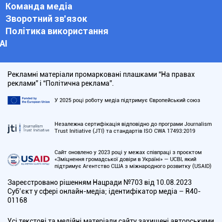
Команда медіа
Зворотний зв'язок
Політика використання
АІ
Рекламні матеріали промарковані плашками “На правах
реклами” і “Політична реклама”.
У 2025 році роботу медіа підтримує Європейський союз
Незалежна сертифікація відповідно до програми Journalism
Trust Initiative (JTI) та стандартів ISO CWA 17493:2019
Сайт оновлено у 2023 році у межах співпраці з проєктом
«Зміцнення громадської довіри в Україні» — UCBI, який
підтримує Агентство США з міжнародного розвитку (USAID)
Зареєстровано рішенням Нацради №703 від 10.08.2023
Cуб’єкт у сфері онлайн-медіа; ідентифікатор медіа – R40-
01168
Усі текстові та медійні матеріали сайту захищені авторськими