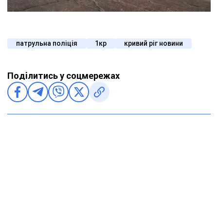
патрульна поліція
1кр
кривий ріг новини
Поділитись у соцмережах