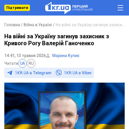
Підтримати
Головна
Війна в Україні
На війні за Україну загинув захисник з Кривого Рогу Валерій Ганоченко
На війні за Україну загинув захисник з
Кривого Рогу Валерій Ганоченко
14:41, 13 травня 2026
Марина Кулик
Читати
UA
RU
1KR.UA в
Telegram
1KR.UA в
Viber