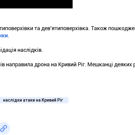
ятиповерхівки та дев'ятиповерхівка. Також пошкодже
нки
.
ідація наслідків.
зів направила дрона на Кривий Ріг. Мешканці деяких 
наслідки атаки на Кривий Ріг