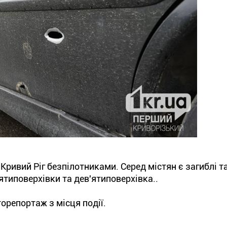
Кривий Ріг безпілотниками. Серед містян є загиблі т
ятиповерхівки та дев'ятиповерхівка..
орепортаж з місця події.