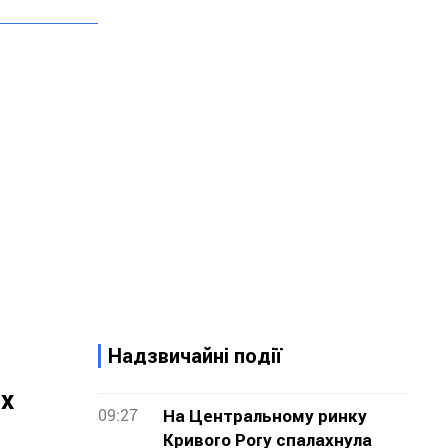
Надзвичайні події
их
09:27
На Центральному ринку
Кривого Рогу спалахнула