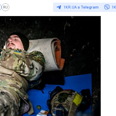
1KR.UA в
Telegram
1K
RU