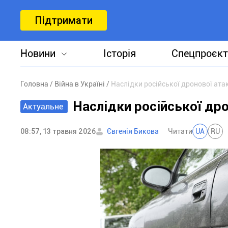
Підтримати
Новини
Історія
Спецпроєкт
Головна
Війна в Україні
Наслідки російської дронової ата
Наслідки російської дро
Актуальне
08:57, 13 травня 2026
Євгенія Бикова
Читати
UA
RU