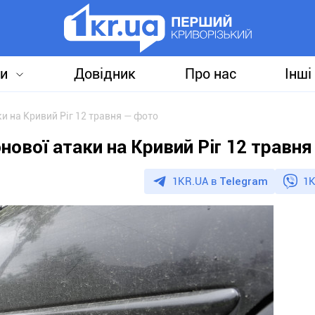
и
Довідник
Про нас
Інші
ки на Кривий Ріг 12 травня — фото
нової атаки на Кривий Ріг 12 травн
1KR.UA в
Telegram
1K