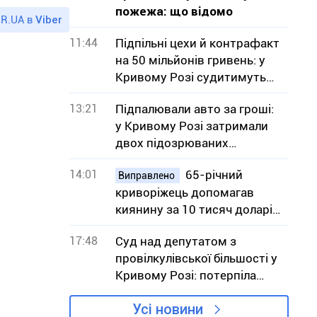
пожежа: що відомо
R.UA в
Viber
11:44
Підпільні цехи й контрафакт
на 50 мільйонів гривень: у
Кривому Розі судитимуть
13 людей
13:21
Підпалювали авто за гроші:
у Кривому Розі затримали
двох підозрюваних
виконавиць
14:01
65-річний
Виправлено
криворіжець допомагав
киянину за 10 тисяч доларів
незаконно потрапити у
17:48
Суд над депутатом з
Словаччину
провілкулівської більшості у
Кривому Розі: потерпіла
сторона заявляє, що вона не
Усі новини
потерпіла