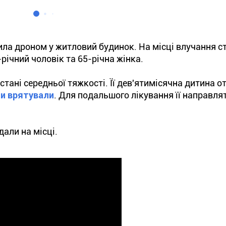
ила дроном у житловий будинок. На місці влучання с
річний чоловік та 65-річна жінка.
стані середньої тяжкості. Її дев'ятимісячна дитина 
ни врятували
. Для подальшого лікування її направля
дали на місці.