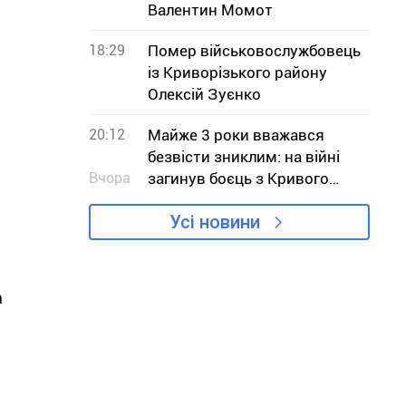
Валентин Момот
18:29
Помер військовослужбовець
із Криворізького району
Олексій Зуєнко
20:12
Майже 3 роки вважався
безвісти зниклим: на війні
Вчора
загинув боєць з Кривого
Рогу В`ячеслав Чучмай
Усі новини
а