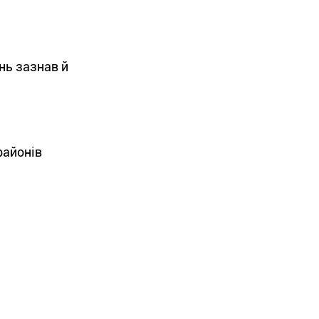
нь зазнав й
районів