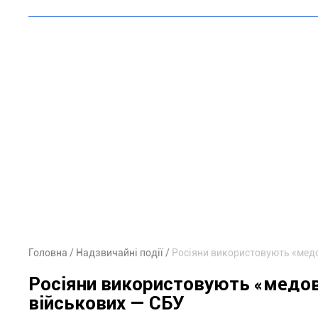
Головна
Надзвичайні події
Росіяни використовують «медо
Росіяни використовують «медові
військових — СБУ