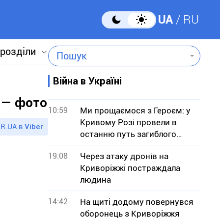
UA
RU
 розділи
Пошук
Війна в Україні
я — фото
10:59
Ми прощаємося з Героєм: у
Кривому Розі провели в
R.UA в
Viber
останню путь загиблого
військового Юрія Тісьменка
19:08
Через атаку дронів на
Криворіжжі постраждала
людина
14:42
На щиті додому повернувся
оборонець з Криворіжжя