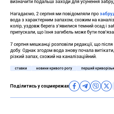
визначити подальші заходи для усунення забру
Нагадаємо, 2 серпня ми повідомляли про
забру
вода з характерним запахом, схожим на каналіз
колір, уздовж берега з'явилися темний осад і з
припускали, що їхня загибель може бути пов'яз
7 серпня мешканці розповіли редакції, що після
добу. Однак згодом вода знову почала витікати
різкий запах, схожий на каналізаційний.
ставки
новини кривого рогу
перший криворізь
Поділитись у соцмережах