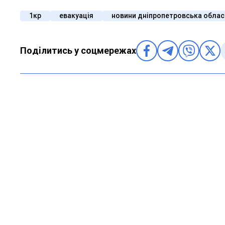
1кр
евакуація
новини дніпропетровська облас
Поділитись у соцмережах