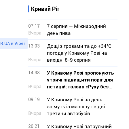
Кривий Ріг
07:17
7 серпня — Міжнародний
Вчора
день пива
R.UA в
Viber
13:03
Дощі з грозами та до +34°С:
погода у Кривому Розі на
Вчора
вихідні 8-9 серпня
14:38
У Кривому Розі пропонують
утричі підвищити поріг для
Вчора
петицій: голова «Руху без
меж» звернувся до влади з
09:19
У Кривому Розі на день
критикою проєкту
знімуть із маршрутів дві
Вчора
третини автобусів
20:21
У Кривому Розі патрульний