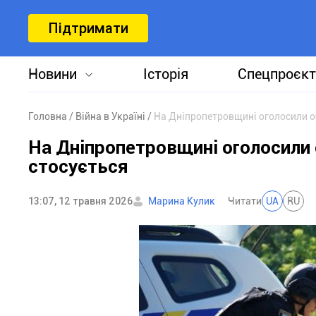
Підтримати
Новини
Історія
Спецпроєкт
Головна
Війна в Україні
На Дніпропетровщині оголосили о
На Дніпропетровщині оголосили 
стосується
13:07, 12 травня 2026
Марина Кулик
Читати
UA
RU