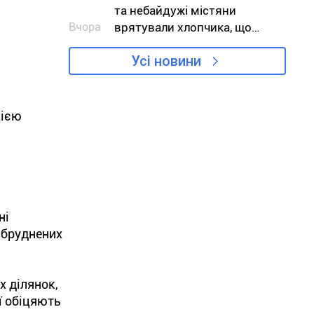
та небайдужі містяни
Вчора
врятували хлопчика, що
тонув
Усі новини
цією
ні
абруднених
х ділянок,
ї обіцяють