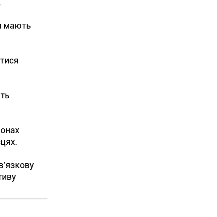
.
ди мають
атися
ють
йонах
сцях.
в'язкову
тиву