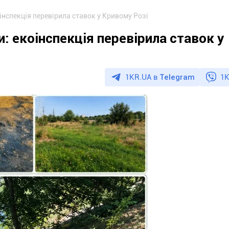
інспекція перевірила ставок у Кривому Розі
и: екоінспекція перевірила ставок у
1KR.UA в
Telegram
1K