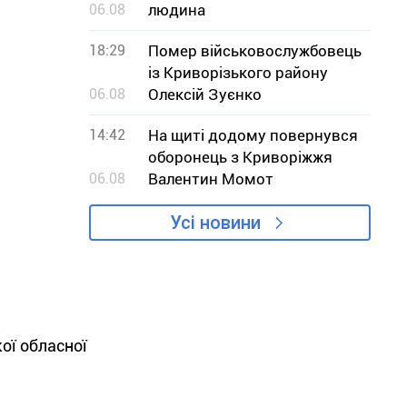
06.08
людина
18:29
Помер військовослужбовець
із Криворізького району
06.08
Олексій Зуєнко
14:42
На щиті додому повернувся
оборонець з Криворіжжя
06.08
Валентин Момот
Усі новини
ої обласної