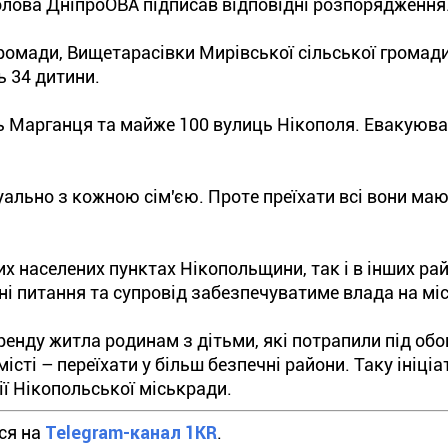
олова ДніпроОВА підписав відповідні розпорядження
 громади, Вищетарасівки Мирівської сільської грома
ь 34 дитини.
ь Марганця та майже 100 вулиць Нікополя. Евакуюв
уально з кожною сім'єю. Проте преїхати всі вони ма
х населених пунктах Нікопольщини, так і в інших ра
ійні питання та супровід забезпечуватиме влада на мі
ренду житла родинам з дітьми, які потрапили під обо
сті – переїхати у більш безпечні райони. Таку ініціа
ії Нікопольської міськради.
йся на
Telegram-канал 1KR
.