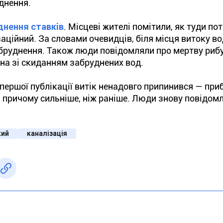
днення.
днення ставків
. Місцеві жителі помітили, як туди по
аційний. За словами очевидців, біля місця витоку в
абруднення. Також люди повідомляли про мертву рибу 
ана зі скиданням забруднених вод.
 першої публікації витік ненадовго припинився — при
, причому сильніше, ніж раніше. Люди знову повідом
кий
каналізація