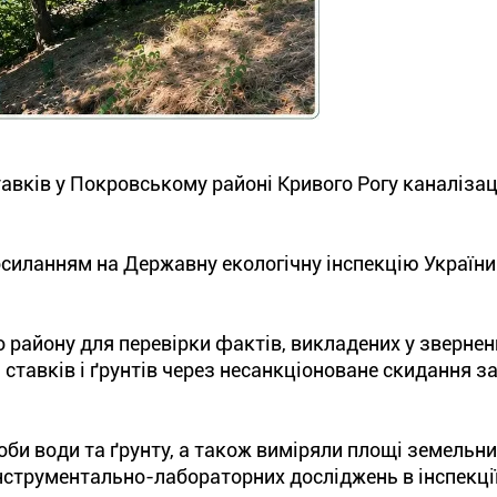
авків у Покровському районі Кривого Рогу каналіза
осиланням на Державну екологічну інспекцію України
 району для перевірки фактів, викладених у звернен
ставків і ґрунтів через несанкціоноване скидання з
роби води та ґрунту, а також виміряли площі земельни
інструментально-лабораторних досліджень в інспекці