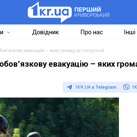
и
Довідник
Про нас
Інші
бов’язкову евакуацію – яких громад це стосується
обов’язкову евакуацію – яких гром
1KR.UA в
Telegram
1K