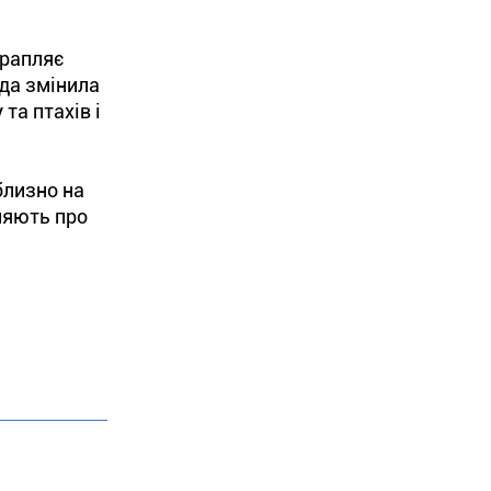
трапляє
ода змінила
та птахів і
близно на
ляють про