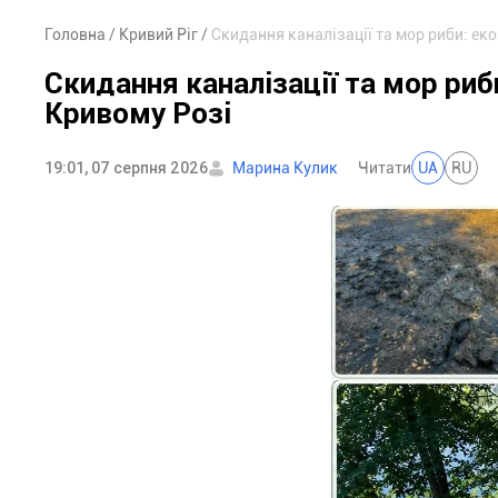
Головна
Кривий Ріг
Скидання каналізації та мор риби: еко
Скидання каналізації та мор риб
Кривому Розі
19:01, 07 серпня 2026
Марина Кулик
Читати
UA
RU