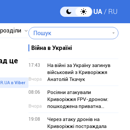
UA
RU
 розділи
Пошук
Війна в Україні
ад це
17:43
На війні за Україну загинув
військовий з Криворіжжя
Вчора
Анатолій Ткачук
R.UA в
Viber
08:06
Росіяни атакували
Криворіжжя FPV-дроном:
Вчора
пошкоджена приватна
оселя
19:08
Через атаку дронів на
Криворіжжі постраждала