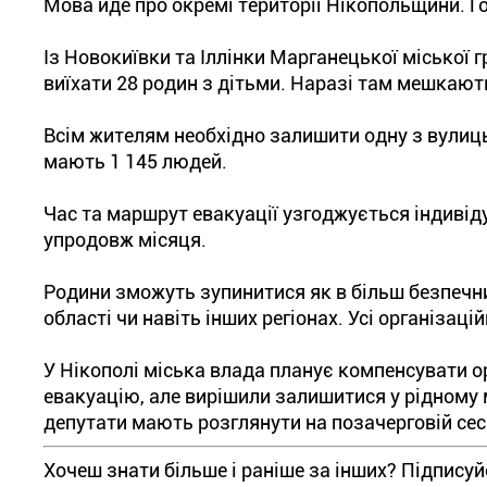
Мова йде про окремі території Нікопольщини. Г
Із Новокиївки та Іллінки Марганецької міської
виїхати 28 родин з дітьми. Наразі там мешкают
Всім жителям необхідно залишити одну з вулиц
мають 1 145 людей.
Час та маршрут евакуації узгоджується індивід
упродовж місяця.
Родини зможуть зупинитися як в більш безпечни
області чи навіть інших регіонах. Усі організац
У Нікополі міська влада планує компенсувати о
евакуацію, але вирішили залишитися у рідному мі
депутати мають розглянути на позачерговій сес
Хочеш знати більше і раніше за інших? Підпису