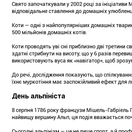
Свято започаткували у 2002 році за ініціативи
відповідальне ставлення до домашніх улюбленці
Коти — одні з найпопулярніших домашніх тварин
500 мільйонів домашніх котів.
Коти проводять уві сні приблизно дві третини св
здатні стрибнути на висоту, що у 6 разів переви
використовують вуса як «навігатор», щоб зрозум
До речі, дослідження показують, що спілкуванн
їхнє муркотіння має заспокійливий ефект для 
День альпініста
8 серпня 1786 року французи Мішель-Габріель 
найвищу вершину Альп, ця подія вважається по
Сьогодні альпінізм — це не лише спорт, а й проф