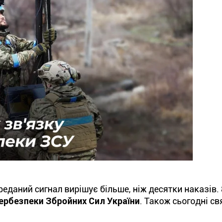
реданий сигнал вирішує більше, ніж десятки наказів. 
бербезпеки
Збройних Сил України
. Також сьогодні с