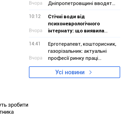
Вчора
Дніпропетровщині вводять
заборону на вилов
10:12
Стічні води від
психоневрологічного
Вчора
інтернату: що виявила
перевірка на Криворіжжі
14:41
Ерготерапевт, кошторисник,
газорізальник: актуальні
Вчора
професії ринку праці
Дніпропетровщини в серпні
Усі новини
уть зробити
атника