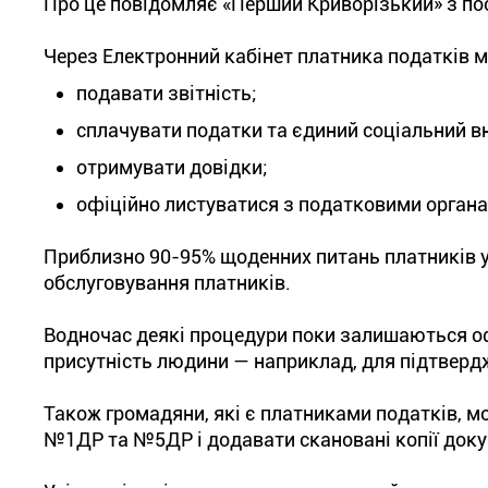
Про це повідомляє «Перший Криворізький» з по
Через Електронний кабінет платника податків 
подавати звітність;
сплачувати податки та єдиний соціальний в
отримувати довідки;
офіційно листуватися з податковими орган
Приблизно 90-95% щоденних питань платників у
обслуговування платників.
Водночас деякі процедури поки залишаються оф
присутність людини — наприклад, для підтверд
Також громадяни, які є платниками податків, 
№1ДР та №5ДР і додавати скановані копії доку