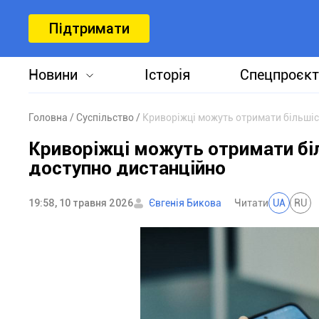
Підтримати
Новини
Історія
Спецпроєкт
Головна
Суспільство
Криворіжці можуть отримати більшіс
Криворіжці можуть отримати біл
доступно дистанційно
19:58, 10 травня 2026
Євгенія Бикова
Читати
UA
RU