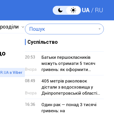
UA
RU
 розділи
Пошук
Суспільство
що
20:53
Батьки першокласників
можуть отримати 5 тисяч
Вчора
гривень: як оформити
R.UA в
Viber
«Пакунок школяра»
08:49
405 метрів раколовок
дістали з водосховища у
Вчора
Дніпропетровській області
— чим вони небезпечні
16:36
Один рак — понад 3 тисячі
гривень: на