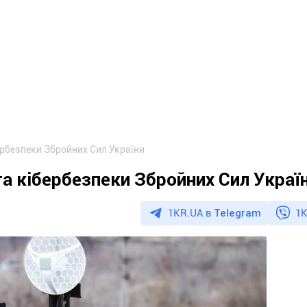
бербезпеки Збройних Сил України
та кібербезпеки Збройних Сил Украї
1KR.UA в
Telegram
1K