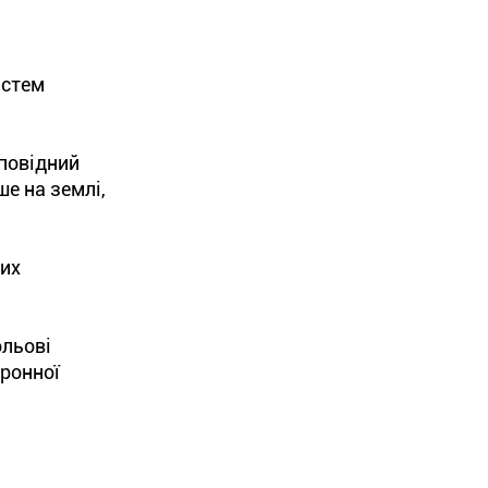
истем
дповідний
ше на землі,
вих
ольові
тронної