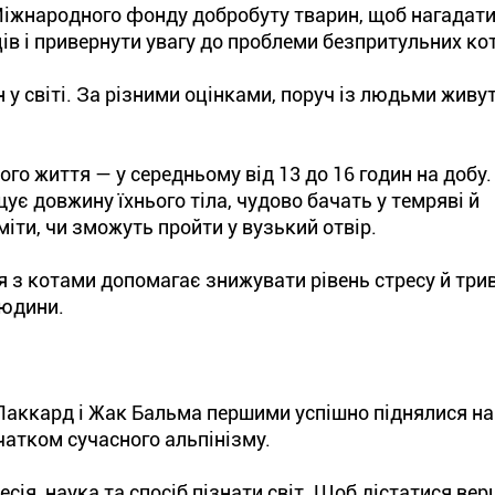
 Міжнародного фонду добробуту тварин, щоб нагадати
в і привернути увагу до проблеми безпритульних кот
 у світі. За різними оцінками, поруч із людьми живу
ого життя — у середньому від 13 до 16 годин на добу.
щує довжину їхнього тіла, чудово бачать у темряві й
іти, чи зможуть пройти у вузький отвір.
я з котами допомагає знижувати рівень стресу й трив
людини.
Паккард і Жак Бальма першими успішно піднялися н
чатком сучасного альпінізму.
есія, наука та спосіб пізнати світ. Щоб дістатися вер