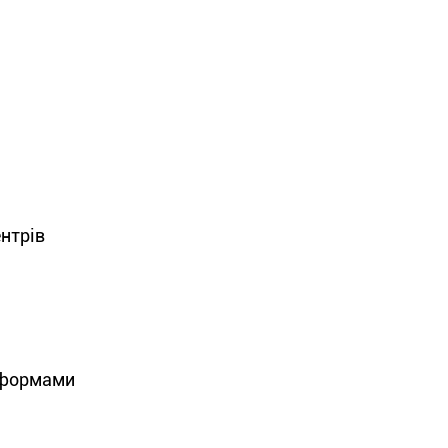
нтрів
а формами