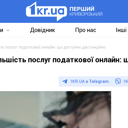
и
Довідник
Про нас
Інші
ть послуг податкової онлайн: що доступно дистанційно
ьшість послуг податкової онлайн: 
1KR.UA в
Telegram
1K