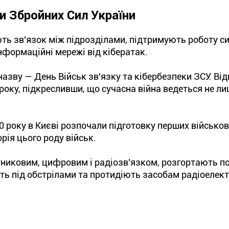
ки Збройних Сил України
ють зв'язок між підрозділами, підтримують роботу с
нформаційні мережі від кібератак.
азву — День Військ зв'язку та кібербезпеки ЗСУ. Ві
року, підкресливши, що сучасна війна ведеться не ли
0 року в Києві розпочали підготовку перших військо
орія цього роду військ.
утниковим, цифровим і радіозв'язком, розгортають п
ть під обстрілами та протидіють засобам радіоелек