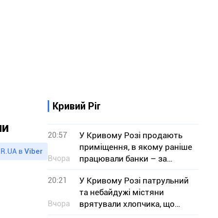
Кривий Ріг
ни
20:57
У Кривому Розі продають
приміщення, в якому раніше
R.UA в
Viber
Вчора
працювали банки – за
скільки мільйонів гривень
20:21
У Кривому Розі патрульний
та небайдужі містяни
Вчора
врятували хлопчика, що
тонув