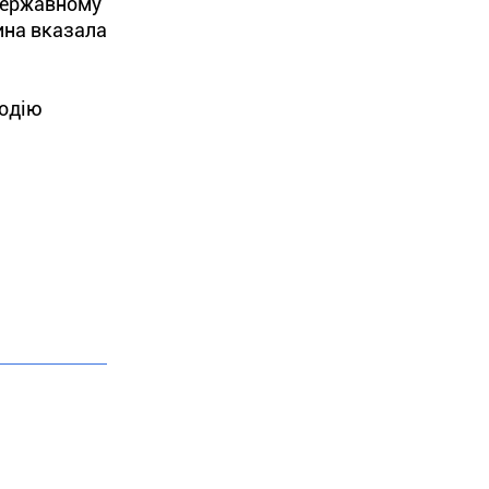
 Державному
ина вказала
модію