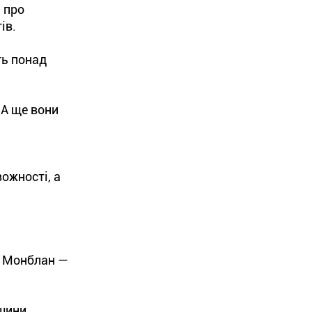
 про
ів.
ть понад
 А ще вони
ожності, а
а Монблан —
шини,