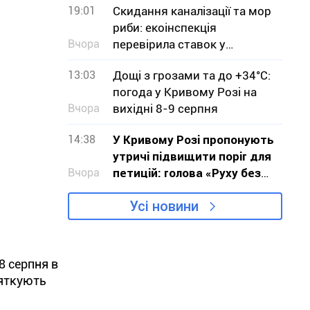
19:01
Скидання каналізації та мор
риби: екоінспекція
Вчора
перевірила ставок у
Кривому Розі
13:03
Дощі з грозами та до +34°С:
погода у Кривому Розі на
Вчора
вихідні 8-9 серпня
14:38
У Кривому Розі пропонують
утричі підвищити поріг для
Вчора
петицій: голова «Руху без
меж» звернувся до влади з
Усі новини
критикою проєкту
8 серпня в
вяткують