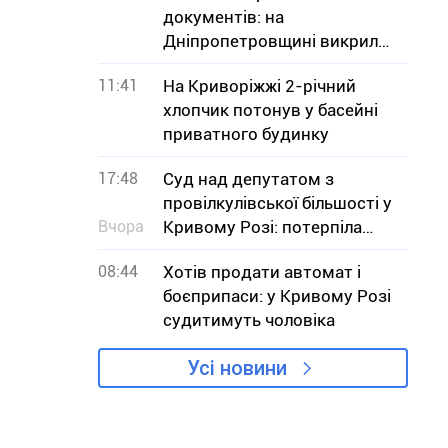
документів: на
Дніпропетровщині викрили
незаконний продаж
11:41
На Криворіжжі 2-річний
хлопчик потонув у басейні
приватного будинку
17:48
Суд над депутатом з
провілкулівської більшості у
Вчора
Кривому Розі: потерпіла
сторона заявляє, що вона не
08:44
Хотів продати автомат і
потерпіла
боєприпаси: у Кривому Розі
судитимуть чоловіка
Усі новини