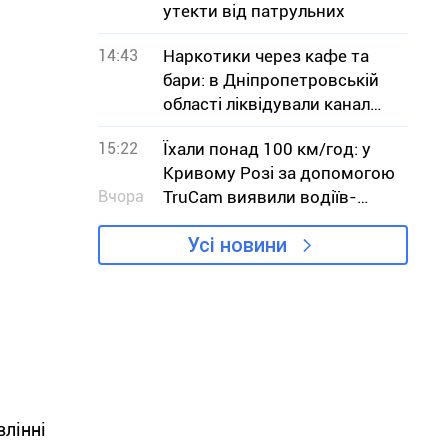
утекти від патрульних
14:43
Наркотики через кафе та
бари: в Дніпропетровській
області ліквідували канал
збуту кратому
15:22
Їхали понад 100 км/год: у
Кривому Розі за допомогою
Вчора
TruCam виявили водіїв-
порушників
Усі новини
влінні