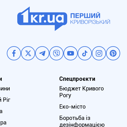
и
Спецпроєкти
вини
Бюджет Кривого
Рогу
 Ріг
Еко-місто
а
Боротьба із
ура
дезінформацією