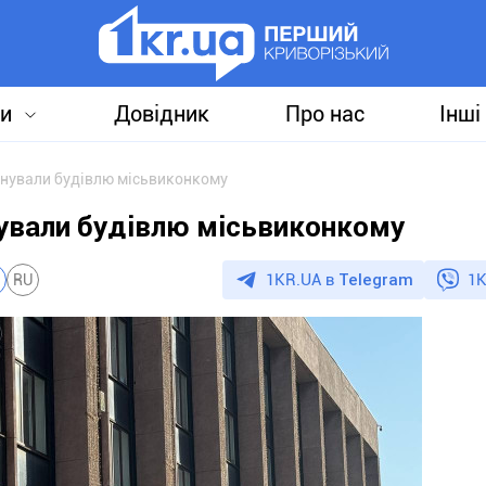
и
Довідник
Про нас
Інші
мінували будівлю місьвиконкому
нували будівлю місьвиконкому
1KR.UA в
Telegram
1K
RU