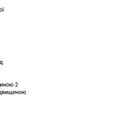
ої
д
тиною 2
підвищеною