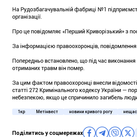
На Рудозбагачувальній фабриці №1 підприємств
організації.
Про це повідомляє «Перший Криворізький» з пос
За інформацією правоохоронців, повідомлення 
Попередньо встановлено, що під час виконання 
отриманих травм він помер.
За цим фактом правоохоронці внесли відомості
статті 272 Кримінального кодексу України — по
небезпекою, якщо це спричинило загибель люд
1кр
Метінвест
новини кривого рогу
нещасн
Поділитись у соцмережах