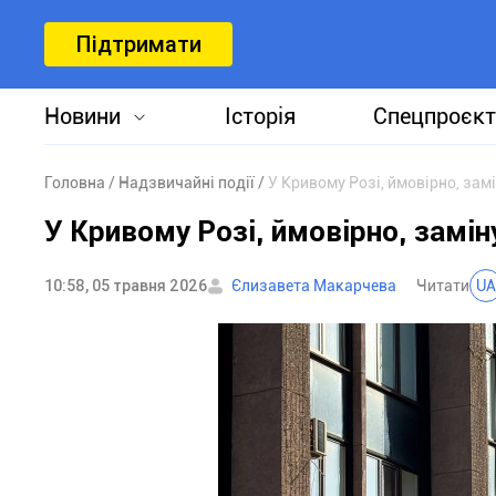
Підтримати
Новини
Історія
Спецпроєкт
Головна
Надзвичайні події
У Кривому Розі, ймовірно, за
У Кривому Розі, ймовірно, замі
10:58, 05 травня 2026
Єлизавета Макарчева
Читати
UA