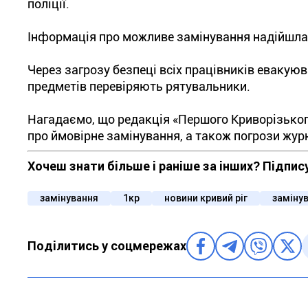
поліції.
Інформація про можливе замінування надійшла 
Через загрозу безпеці всіх працівників евакую
предметів перевіряють рятувальники.
Нагадаємо, що редакція «Першого Криворізько
про ймовірне замінування, а також погрози жур
Хочеш знати більше і раніше за інших? Підпис
замінування
1кр
новини кривий ріг
замінув
Поділитись у соцмережах