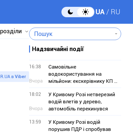
UA
RU
 розділи
Пошук
Надзвичайні події
16:38
Самовільне
водокористування на
R.UA в
Viber
Вчора
мільйони: екскерівнику КП з
Дніпропетровщини
18:02
У Кривому Розі нетверезий
оголосили підозру
водій влетів у дерево,
Вчора
автомобіль перекинувся
13:59
У Кривому Розі водій
порушив ПДР і спробував