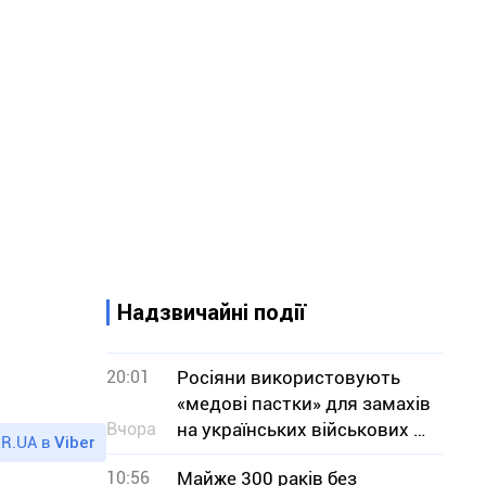
Надзвичайні події
20:01
Росіяни використовують
«медові пастки» для замахів
Вчора
на українських військових —
R.UA в
Viber
СБУ
10:56
Майже 300 раків без