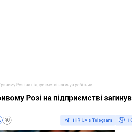
Кривому Розі на підприємстві загинув робітник
ивому Розі на підприємстві загинув
1KR.UA в
Telegram
1K
A
RU