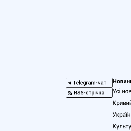
Новин
Telegram-чат
Усі но
RSS-стрічка
Кривий
Україн
Культ