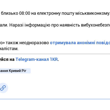
близько 08:00 на електронну пошту міськвиконкому
вали. Наразі інформацію про наявність вибухонебез
го» також неодноразово
отримувала анонімні пові
налістам.
уйся на
Telegram-канал 1KR
.
ання Кривий Ріг