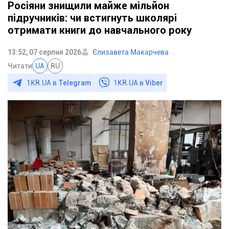
Росіяни знищили майже мільйон
підручників: чи встигнуть школярі
отримати книги до навчального року
13:52, 07 серпня 2026
Єлизавета Макарчева
Читати
UA
RU
1KR.UA в
Telegram
1KR.UA в
Viber