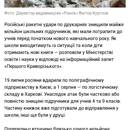
Фото: Директор видавництва «Ранок» Віктор Круглов
Російські ракетні удари по друкарнях знищили майже
мільйон шкільних підручників, які мали потрапити до
учнів перед початком нового навчального року. Як
школи виходитимуть із ситуації та коли діти
отримають нові книги — розповіли у Міністерстві
освіти і науки у відповіді на інформаційний запит
«Першого Криворізького».
19 липня росіяни вдарили по поліграфічному
підприємству в Києві, а 1 серпня — по логістичному
складу в Харкові. Унаслідок атак були частково або
повністю знищені підручники для учнів 4 та 9 класів.
Частину книжок вже підготували до відправлення у
школи, інші ще були у друці.
Попередньо втрачено близько одного мільйона