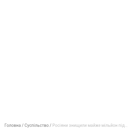
Головна
Суспільство
Росіяни знищили майже мільйон підручників: чи встигнуть школярі отримати книги до навчального року