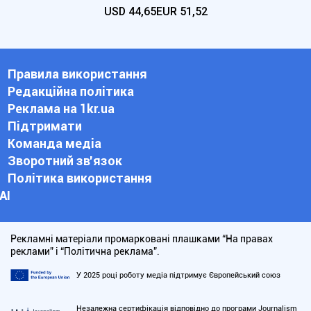
USD
44,65
EUR
51,52
Правила використання
Редакційна політика
Реклама на 1kr.ua
Підтримати
Команда медіа
Зворотний зв'язок
Політика використання
АІ
Рекламні матеріали промарковані плашками “На правах
реклами” і “Політична реклама”.
У 2025 році роботу медіа підтримує Європейський союз
Незалежна сертифікація відповідно до програми Journalism