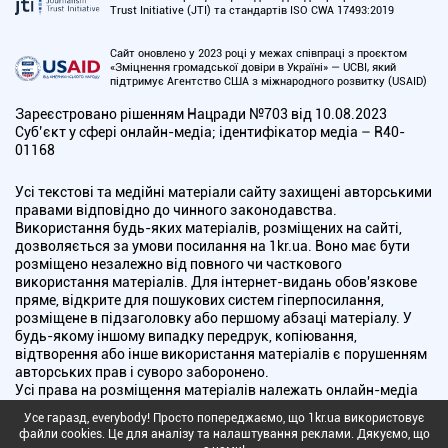
Trust Initiative (JTI) та стандартів ISO CWA 17493:2019
Сайт оновлено у 2023 році у межах співпраці з проєктом
«Зміцнення громадської довіри в Україні» — UCBI, який
підтримує Агентство США з міжнародного розвитку (USAID)
Зареєстровано рішенням Нацради №703 від 10.08.2023
Cуб’єкт у сфері онлайн-медіа; ідентифікатор медіа – R40-
01168
Усі текстові та медійні матеріали сайту захищені авторськими
правами відповідно до чинного законодавства.
Використання будь-яких матеріалів, розміщених на сайті,
дозволяється за умови посилання на 1kr.ua. Воно має бути
розміщено незалежно від повного чи часткового
використання матеріалів. Для інтернет-видань обов'язкове
пряме, відкрите для пошукових систем гіперпосилання,
розміщене в підзаголовку або першому абзаці матеріалу. У
будь-якому іншому випадку передрук, копіювання,
відтворення або інше використання матеріалів є порушенням
авторських прав і суворо заборонено.
Усі права на розміщення матеріалів належать онлайн-медіа
"Перший Криворізький". Медіа зареєстроване Національною
Усе гаразд, everybody! Просто попереджаємо, що 1kr.ua використовує
радою України з питань телебачення і радіомовлення.
файли cookies. Це для аналізу та налаштування реклами. Дякуємо, що