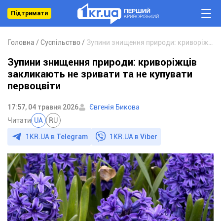
Підтримати
Головна
Суспільство
Зупини знищення природи: криворіжців закликають не зривати та не купувати первоцвіти
Зупини знищення природи: криворіжців
закликають не зривати та не купувати
первоцвіти
17:57, 04 травня 2026
Євгенія Бикова
Читати
UA
RU
1KR.UA в
Telegram
1KR.UA в
Viber