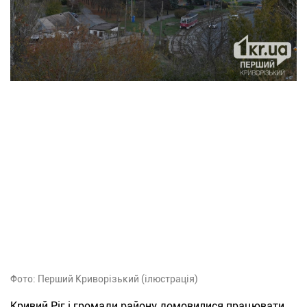
Фото: Перший Криворізький (ілюстрація)
Кривий Ріг і громади району домовилися працювати