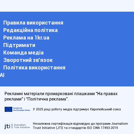
Правила використання
Редакційна політика
Реклама на 1kr.ua
Підтримати
Команда медіа
Зворотний зв'язок
Політика використання
АІ
Рекламні матеріали промарковані плашками “На правах
реклами” і “Політична реклама”.
У 2025 році роботу медіа підтримує Європейський союз
Незалежна сертифікація відповідно до програми Journalism
Trust Initiative (JTI) та стандартів ISO CWA 17493:2019