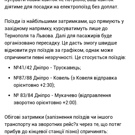
діятиме для посадки на електропоїзд без доплат.
Поїзди із найбільшими затримками, що прямують у
західному напрямку, курсуватимуть лише до
Тернополя та Львова. Далі для пасажирів буде
організовано пересадку. Це дасть змогу швидше
відновити рух поїздів за графіком, однак може
спричинити певні незручності. Це стосується поїздів:
№41/42 Дніпро - Трускавець;
№87/88 Дніпро - Ковель (з Ковеля відправка
орієнтовно +2:30);
№ 83/84 Дніпро - Мукачево (відправлення
зворотно орієнтовно +2:00).
Обігові затримки (запізнення поїздів чи іншого
транспорту на зворотних рейс?х через те, що потяг
прибув до кінцевої станції пізно) спричинять: