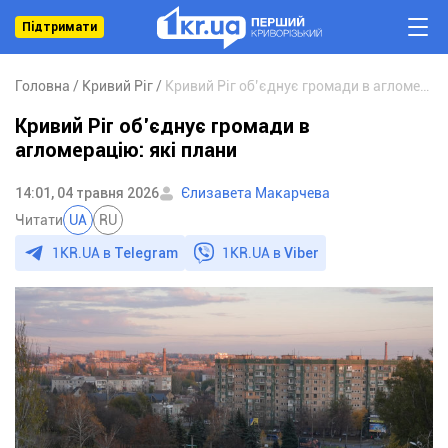
Підтримати
Головна
Кривий Ріг
Кривий Ріг об’єднує громади в агломерацію: які плани
Кривий Ріг об’єднує громади в
агломерацію: які плани
14:01, 04 травня 2026
Єлизавета Макарчева
Читати
UA
RU
1KR.UA в
Telegram
1KR.UA в
Viber