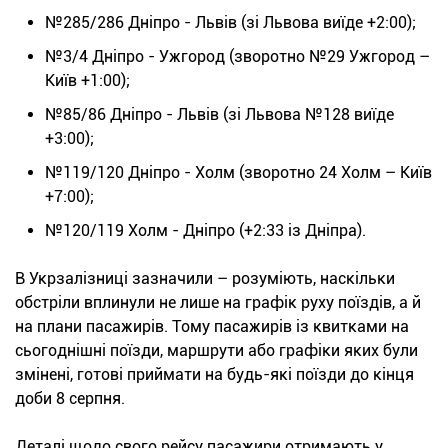
№285/286 Дніпро - Львів (зі Львова виїде +2:00);
№3/4 Дніпро - Ужгород (зворотно №29 Ужгород –
Київ +1:00);
№85/86 Дніпро - Львів (зі Львова №128 виїде
+3:00);
№119/120 Дніпро - Холм (зворотно 24 Холм – Київ
+7:00);
№120/119 Холм - Дніпро (+2:33 із Дніпра).
В Укрзалізниці зазначили – розуміють, наскільки
обстріли вплинули не лише на графік руху поїздів, а й
на плани пасажирів. Тому пасажирів із квитками на
сьогоднішні поїзди, маршрути або графіки яких були
змінені, готові приймати на будь-які поїзди до кінця
доби 8 серпня.
Деталі щодо свого рейсу пасажири отримають у