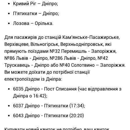
Кривий Ріг – Дніпро;
П'ятихатки – Дніпро;
Лозова – Орілька.
Для пасажирів до станцій Кам'янське-Пасажирське,
Верхівцеве, Вільногірськ, Верхньодніпровськ, які
прямують поїздами №32 Перемишль - Запоріжжя,
№86 Львів - Дніпро, №286 Львів - Дніпро, №42
Трускавець - Дніпро або №40 Солотвино – Запоріжжя.
Ви можете доїхати до потрібної станції
електропоїздом із Дніпра:
6035 Дніпро - Пост Списання (час відправлення з
Дніпра о 16:42);
6037 Дніпро - П'ятихатки (17:34);
6043 Дніпро - П'ятихатки (20:20)
Купувати новий квиток не потрібно, ваш квиток