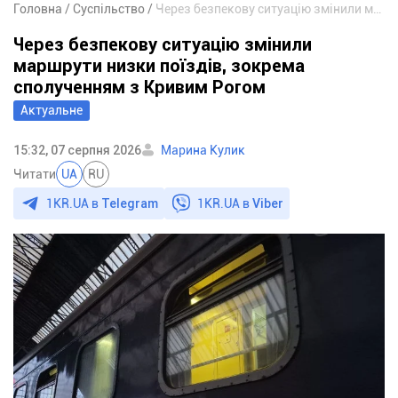
Головна
Суспільство
Через безпекову ситуацію змінили маршрути низки поїздів, зокрема сполученням з Кривим Рогом
Через безпекову ситуацію змінили
маршрути низки поїздів, зокрема
сполученням з Кривим Рогом
Актуальне
15:32, 07 серпня 2026
Марина Кулик
Читати
UA
RU
1KR.UA в
Telegram
1KR.UA в
Viber