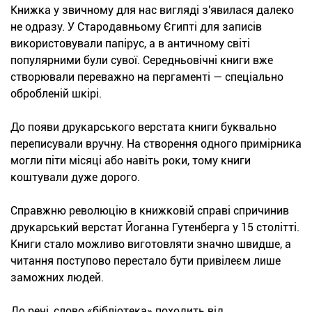
Книжка у звичному для нас вигляді з'явилася далеко
не одразу. У Стародавньому Єгипті для записів
використовували папірус, а в античному світі
популярними були сувої. Середньовічні книги вже
створювали переважно на пергаменті — спеціально
обробленій шкірі.
До появи друкарського верстата книги буквально
переписували вручну. На створення одного примірника
могли піти місяці або навіть роки, тому книги
коштували дуже дорого.
Справжню революцію в книжковій справі спричинив
друкарський верстат Йоганна Гутенберга у 15 столітті.
Книги стало можливо виготовляти значно швидше, а
читання поступово перестало бути привілеєм лише
заможних людей.
До речі, слово «бібліотека» походить від