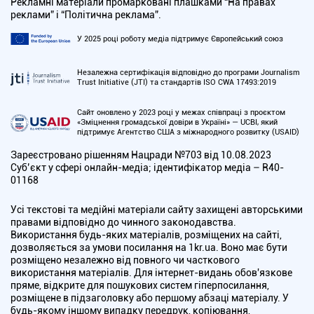
Рекламні матеріали промарковані плашками “На правах
реклами” і “Політична реклама”.
У 2025 році роботу медіа підтримує Європейський союз
Незалежна сертифікація відповідно до програми Journalism
Trust Initiative (JTI) та стандартів ISO CWA 17493:2019
Сайт оновлено у 2023 році у межах співпраці з проєктом
«Зміцнення громадської довіри в Україні» — UCBI, який
підтримує Агентство США з міжнародного розвитку (USAID)
Зареєстровано рішенням Нацради №703 від 10.08.2023
Cуб’єкт у сфері онлайн-медіа; ідентифікатор медіа – R40-
01168
Усі текстові та медійні матеріали сайту захищені авторськими
правами відповідно до чинного законодавства.
Використання будь-яких матеріалів, розміщених на сайті,
дозволяється за умови посилання на 1kr.ua. Воно має бути
розміщено незалежно від повного чи часткового
використання матеріалів. Для інтернет-видань обов'язкове
пряме, відкрите для пошукових систем гіперпосилання,
розміщене в підзаголовку або першому абзаці матеріалу. У
будь-якому іншому випадку передрук, копіювання,