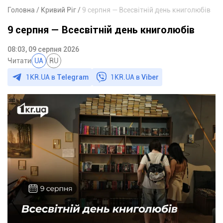
Головна
Кривий Ріг
9 серпня — Всесвітній день книголюбів
9 серпня — Всесвітній день книголюбів
08:03, 09 серпня 2026
Читати
UA
RU
1KR.UA в
Telegram
1KR.UA в
Viber