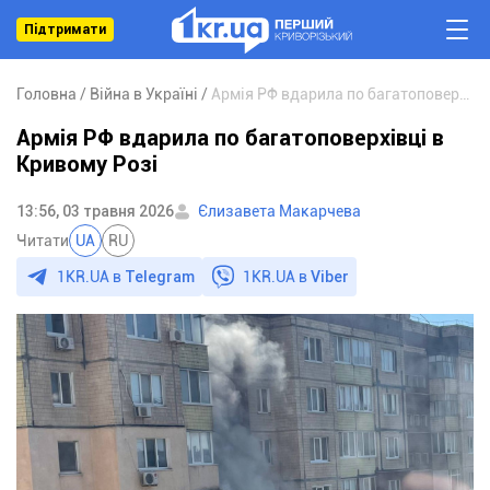
Підтримати
Головна
Війна в Україні
Армія РФ вдарила по багатоповерхівці в Кривому Розі
Армія РФ вдарила по багатоповерхівці в
Кривому Розі
13:56, 03 травня 2026
Єлизавета Макарчева
Читати
UA
RU
1KR.UA в
Telegram
1KR.UA в
Viber