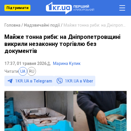
Підтримати
Головна
Надзвичайні події
Майже тонна риби: на Дніпропетровщині викрили незаконну торгівлю без документів
Майже тонна риби: на Дніпропетровщині
викрили незаконну торгівлю без
документів
17:37, 01 травня 2026
Марина Кулик
Читати
UA
RU
1KR.UA в
Telegram
1KR.UA в
Viber