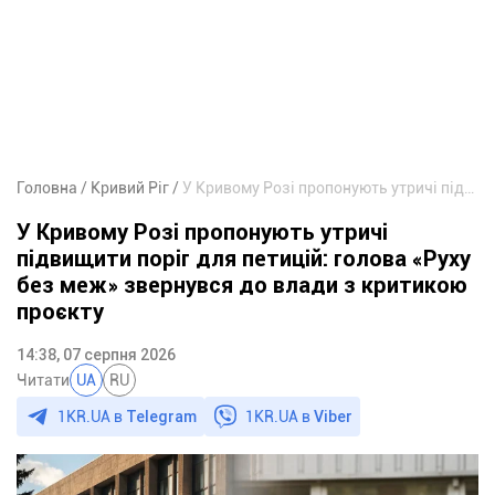
Головна
Кривий Ріг
У Кривому Розі пропонують утричі підвищити поріг для петицій: голова «Руху без меж» звернувся до влади з критикою проєкту
У Кривому Розі пропонують утричі
підвищити поріг для петицій: голова «Руху
без меж» звернувся до влади з критикою
проєкту
14:38, 07 серпня 2026
Читати
UA
RU
1KR.UA в
Telegram
1KR.UA в
Viber