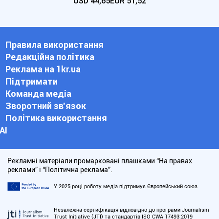
USD
44,65
EUR
51,52
Правила використання
Редакційна політика
Реклама на 1kr.ua
Підтримати
Команда медіа
Зворотний зв'язок
Політика використання
АІ
Рекламні матеріали промарковані плашками “На правах
реклами” і “Політична реклама”.
У 2025 році роботу медіа підтримує Європейський союз
Незалежна сертифікація відповідно до програми Journalism
Trust Initiative (JTI) та стандартів ISO CWA 17493:2019