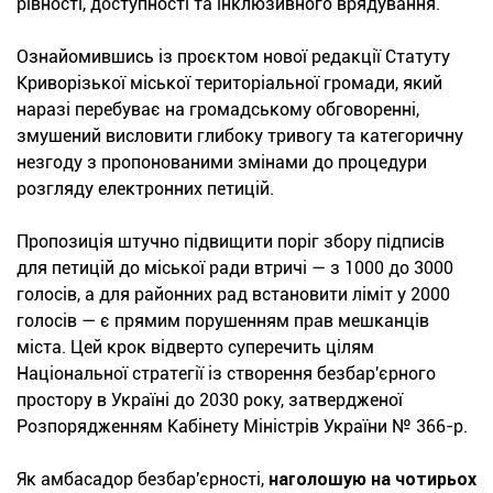
рівності, доступності та інклюзивного врядування.
Ознайомившись із проєктом нової редакції Статуту
Криворізької міської територіальної громади, який
наразі перебуває на громадському обговоренні,
змушений висловити глибоку тривогу та категоричну
незгоду з пропонованими змінами до процедури
розгляду електронних петицій.
Пропозиція штучно підвищити поріг збору підписів
для петицій до міської ради втричі — з 1000 до 3000
голосів, а для районних рад встановити ліміт у 2000
голосів — є прямим порушенням прав мешканців
міста. Цей крок відверто суперечить цілям
Національної стратегії із створення безбар'єрного
простору в Україні до 2030 року, затвердженої
Розпорядженням Кабінету Міністрів України № 366-р.
Як амбасадор безбар'єрності,
наголошую на чотирьох