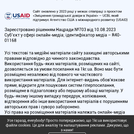
Сайт оновлено у 2023 році у межах співпраці з проєктом
«Зміцнення громадської довіри в Україні» — UCBI, який
підтримує Агентство США з міжнародного розвитку (USAID)
Зареєстровано рішенням Нацради №703 від 10.08.2023
Cуб’єкт у сфері онлайн-медіа; ідентифікатор медіа – R40-
01168
Усі текстові та медійні матеріали сайту захищені авторськими
правами відповідно до чинного законодавства.
Використання будь-яких матеріалів, розміщених на сайті,
дозволяється за умови посилання на 1kr.ua. Воно має бути
розміщено незалежно від повного чи часткового
використання матеріалів. Для інтернет-видань обов'язкове
пряме, відкрите для пошукових систем гіперпосилання,
розміщене в підзаголовку або першому абзаці матеріалу. У
будь-якому іншому випадку передрук, копіювання,
відтворення або інше використання матеріалів є порушенням
авторських прав і суворо заборонено.
Усі права на розміщення матеріалів належать онлайн-медіа
"Перший Криворізький". Медіа зареєстроване Національною
Усе гаразд, everybody! Просто попереджаємо, що 1kr.ua використовує
радою України з питань телебачення і радіомовлення.
файли cookies. Це для аналізу та налаштування реклами. Дякуємо, що
з нами!