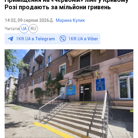
Розі продають за мільйони гривень
14:02, 09 серпня 2026
Марина Кулик
Читати
UA
RU
1KR.UA в
Telegram
1KR.UA в
Viber