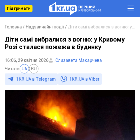
Підтримати
Головна
Надзвичайні події
Діти самі вибралися з вогню: у Кривому Розі сталася пожежа в будинку
Діти самі вибралися з вогню: у Кривому
Розі сталася пожежа в будинку
16:06, 29 квітня 2026
Єлизавета Макарчева
Читати
UA
RU
1KR.UA в
Telegram
1KR.UA в
Viber