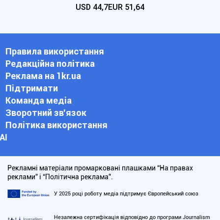
USD
44,7
EUR
51,64
Правила використання
Редакційна політика
Реклама на 1kr.ua
Підтримати
Команда медіа
Зворотний зв'язок
Політика використання
АІ
Рекламні матеріали промарковані плашками “На правах
реклами” і “Політична реклама”.
У 2025 році роботу медіа підтримує Європейський союз
Незалежна сертифікація відповідно до програми Journalism