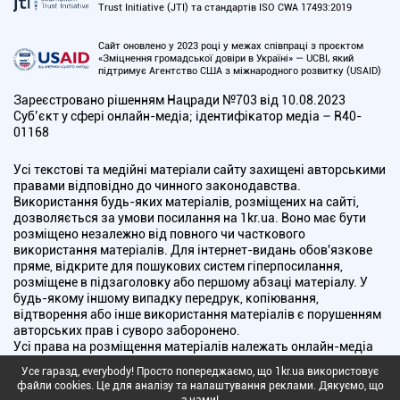
Trust Initiative (JTI) та стандартів ISO CWA 17493:2019
Сайт оновлено у 2023 році у межах співпраці з проєктом
«Зміцнення громадської довіри в Україні» — UCBI, який
підтримує Агентство США з міжнародного розвитку (USAID)
Зареєстровано рішенням Нацради №703 від 10.08.2023
Cуб’єкт у сфері онлайн-медіа; ідентифікатор медіа – R40-
01168
Усі текстові та медійні матеріали сайту захищені авторськими
правами відповідно до чинного законодавства.
Використання будь-яких матеріалів, розміщених на сайті,
дозволяється за умови посилання на 1kr.ua. Воно має бути
розміщено незалежно від повного чи часткового
використання матеріалів. Для інтернет-видань обов'язкове
пряме, відкрите для пошукових систем гіперпосилання,
розміщене в підзаголовку або першому абзаці матеріалу. У
будь-якому іншому випадку передрук, копіювання,
відтворення або інше використання матеріалів є порушенням
авторських прав і суворо заборонено.
Усі права на розміщення матеріалів належать онлайн-медіа
"Перший Криворізький". Медіа зареєстроване Національною
Усе гаразд, everybody! Просто попереджаємо, що 1kr.ua використовує
радою України з питань телебачення і радіомовлення.
файли cookies. Це для аналізу та налаштування реклами. Дякуємо, що