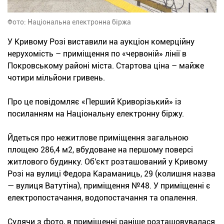
Фото: Національна електронна біржа
У Кривому Розі виставили на аукціон комерційну
нерухомість – приміщення по «червоній» лінії в
Покровському районі міста. Стартова ціна – майже
чотири мільйони гривень.
Про це повідомляє «Перший Криворізький» із
посиланням на Національну електронну біржу.
Йдеться про нежитлове приміщення загальною
площею 286,4 м2, вбудоване на першому поверсі
житлового будинку. Об'єкт розташований у Кривому
Розі на вулиці Федора Караманиць, 29 (колишня назва
— вулиця Ватутіна), приміщення №48. У приміщенні є
електропостачання, водопостачання та опалення.
Судячи з фото, в приміщенні раніше розташовувалася