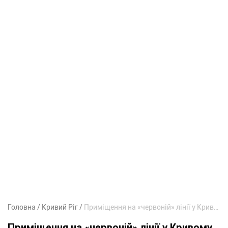
Головна
Кривий Ріг
Приміщення на «червоній» лінії у Кривому Розі продають за мільйони гривень
Приміщення на «червоній» лінії у Кривому