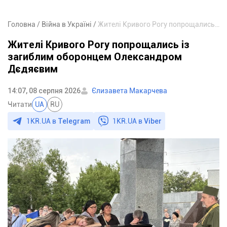
Головна
Війна в Україні
Жителі Кривого Рогу попрощались із загиблим оборонцем Олександром Дєдяєвим
Жителі Кривого Рогу попрощались із
загиблим оборонцем Олександром
Дєдяєвим
14:07, 08 серпня 2026
Єлизавета Макарчева
Читати
UA
RU
1KR.UA в
Telegram
1KR.UA в
Viber