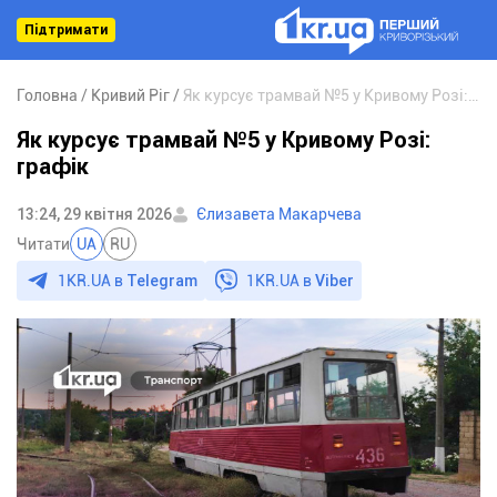
Підтримати
Головна
Кривий Ріг
Як курсує трамвай №5 у Кривому Розі: графік
Як курсує трамвай №5 у Кривому Розі:
графік
13:24, 29 квітня 2026
Єлизавета Макарчева
Читати
UA
RU
1KR.UA в
Telegram
1KR.UA в
Viber