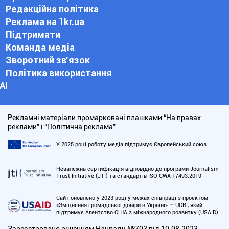
Редакційна політика
Реклама на 1kr.ua
Підтримати
Команда медіа
Зворотний зв'язок
Політика використання
АІ
Рекламні матеріали промарковані плашками “На правах
реклами” і “Політична реклама”.
У 2025 році роботу медіа підтримує Європейський союз
Незалежна сертифікація відповідно до програми Journalism
Trust Initiative (JTI) та стандартів ISO CWA 17493:2019
Сайт оновлено у 2023 році у межах співпраці з проєктом
«Зміцнення громадської довіри в Україні» — UCBI, який
підтримує Агентство США з міжнародного розвитку (USAID)