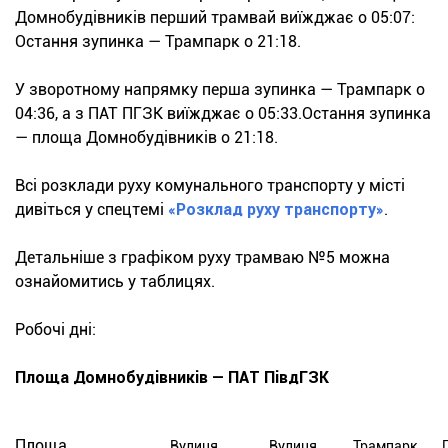
Домнобудівників перший трамвай виїжджає о 05:07:
Остання зупинка — Трампарк о 21:18.
У зворотному напрямку перша зупинка — Трампарк о
04:36, а з ПАТ ПГЗК виїжджає о 05:33.Остання зупинка
— площа Домнобудівників о 21:18.
Всі розклади руху комунального транспорту у місті
дивіться у спецтемі
«Розклад руху транспорту»
.
Детальніше з графіком руху трамваю №5 можна
ознайомитись у таблицях.
Робочі дні:
Площа Домнобудівників — ПАТ ПівдГЗК
Площа
Вулиця
Вулиця
Трампарк