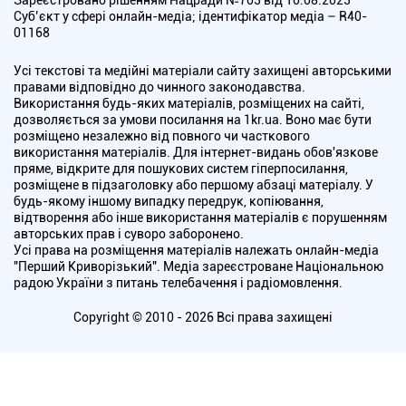
Зареєстровано рішенням Нацради №703 від 10.08.2023
Cуб’єкт у сфері онлайн-медіа; ідентифікатор медіа – R40-
01168
Усі текстові та медійні матеріали сайту захищені авторськими
правами відповідно до чинного законодавства.
Використання будь-яких матеріалів, розміщених на сайті,
дозволяється за умови посилання на 1kr.ua. Воно має бути
розміщено незалежно від повного чи часткового
використання матеріалів. Для інтернет-видань обов'язкове
пряме, відкрите для пошукових систем гіперпосилання,
розміщене в підзаголовку або першому абзаці матеріалу. У
будь-якому іншому випадку передрук, копіювання,
відтворення або інше використання матеріалів є порушенням
авторських прав і суворо заборонено.
Усі права на розміщення матеріалів належать онлайн-медіа
"Перший Криворізький". Медіа зареєстроване Національною
радою України з питань телебачення і радіомовлення.
Copyright © 2010 - 2026 Всі права захищені