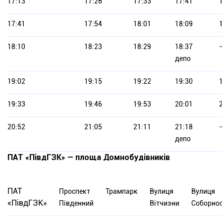
17:13
17:26
17:33
17:41
17:41
17:54
18:01
18:09
18:10
18:23
18:29
18:37
депо
19:02
19:15
19:22
19:30
19:33
19:46
19:53
20:01
20:52
21:05
21:11
21:18
депо
ПАТ «ПівдГЗК» — площа Домнобудівників
ПАТ
Проспект
Трампарк
Вулиця
Вулиця
«ПівдГЗК»
Південний
Вітчизни
Соборнос