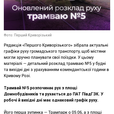
Фото: Перший Криворізький
Редакція «Першого Криворізького» зібрала актуальні
графіки руху громадського транспорту, щоб містяни
могли зручно планувати свої поїздки. У цьому
матеріалі — детальний розклад трамваю №5 у будні
та вихідні дні з урахуванням комендантської години в
Кривому Розі.
Трамвай №5 розпочинає рух з площі
Домнобудівників та рухається до ПАТ ПівдГЗК. У
робочі й вихідні дні має однаковий графік руху.
Його перша зупинка — Трампарк о 05:06, а з площі