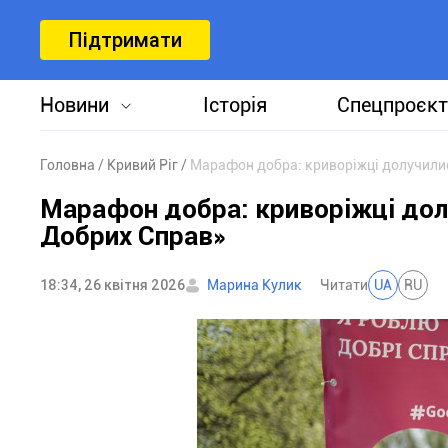
Підтримати
Новини
Історія
Спецпроєкт
Головна
Кривий Ріг
Марафон добра: криворіжці долучили
Марафон добра: криворіжці дол
Добрих Справ»
18:34, 26 квітня 2026
Марина Кулик
Читати
UA
RU