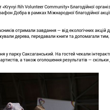
«Kryvyi Rih Volunteer Community» Благодійної організ
афон Добра в рамках Міжнародної благодійної акці
сників отримали завдання — від екологічних акцій 
жували дерева, передавали книги та допомагали тим,
я у парку Саксаганський. На гостей чекали інтеракти
пи артистів, а також оголошення результатів — скільки