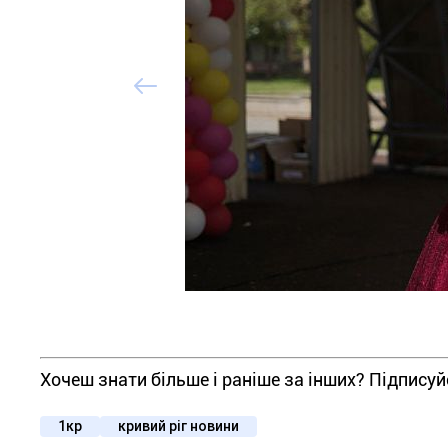
Хочеш знати більше і раніше за інших? Підпису
1кр
кривий ріг новини