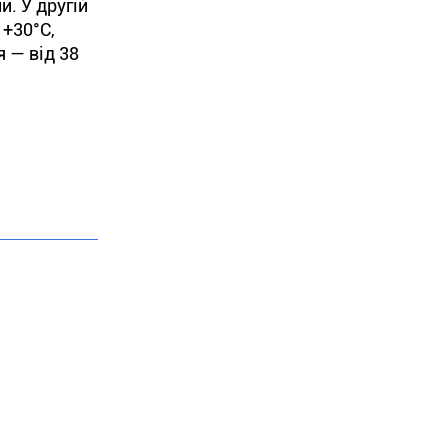
. У другій
 +30°С,
я — від 38