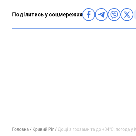
Поділитись у соцмережах
Головна
Кривий Ріг
Дощі з грозами та до +34°С: погода у 