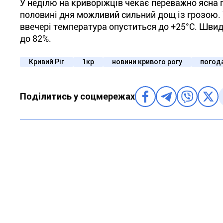
У неділю на криворіжців чекає переважно ясна 
половині дня можливий сильний дощ із грозою. У
ввечері температура опуститься до +25°С. Швидкі
до 82%.
Кривий Ріг
1кр
новини кривого рогу
погода
Поділитись у соцмережах