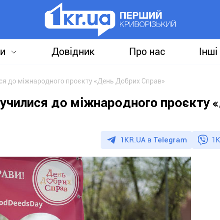
и
Довідник
Про нас
Інші
ся до міжнародного проєкту «День Добрих Справ»
училися до міжнародного проєкту 
1KR.UA в
Telegram
1K