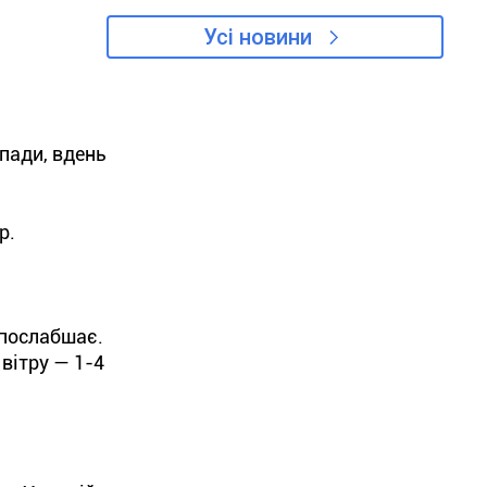
не визнає проблему
Усі новини
опади, вдень
р.
 послабшає.
вітру — 1-4