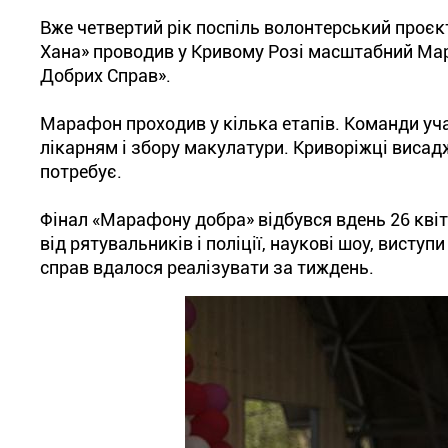
Вже четвертий рік поспіль волонтерський проєкт 
Хана» проводив у Кривому Розі масштабний Мар
Добрих Справ».
Марафон проходив у кілька етапів. Команди уча
лікарням і збору макулатури. Криворіжці висад
потребує.
Фінал «Марафону добра» відбувся вдень 26 квітн
від рятувальників і поліції, наукові шоу, висту
справ вдалося реалізувати за тиждень.