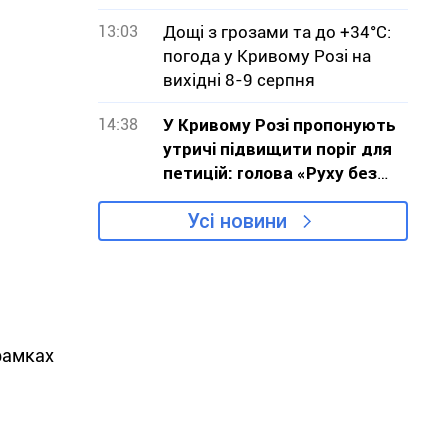
13:03
Дощі з грозами та до +34°С:
погода у Кривому Розі на
вихідні 8-9 серпня
14:38
У Кривому Розі пропонують
утричі підвищити поріг для
петицій: голова «Руху без
меж» звернувся до влади з
Усі новини
критикою проєкту
 рамках