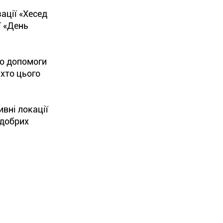
ації «Хесед
ї «День
до допомоги
 хто цього
вні локації
 добрих