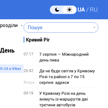
UA
RU
 розділи
Пошук
Кривий Ріг
«День
07:17
7 серпня — Міжнародний
день пива
R.UA в
Viber
20:42
Де не буде світла у Кривому
Розі та районі з 7 по 15
Вчора
серпня: адреси
09:19
У Кривому Розі на день
знімуть із маршрутів дві
третини автобусів