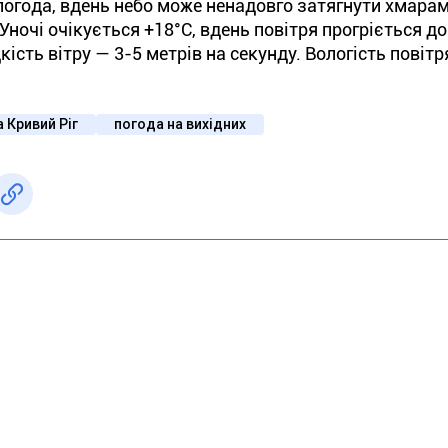
погода, вдень небо може ненадовго затягнути хмарами
ночі очікується +18°С, вдень повітря прогріється до
сть вітру — 3-5 метрів на секунду. Вологість повітр
 Кривий Ріг
погода на вихідних