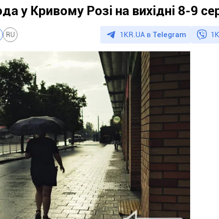
да у Кривому Розі на вихідні 8-9 се
1KR.UA в
Telegram
1K
RU