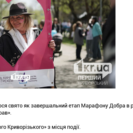
булося свято як завершальний етап Марафону Добра в
рав».
о Криворізького» з місця події.