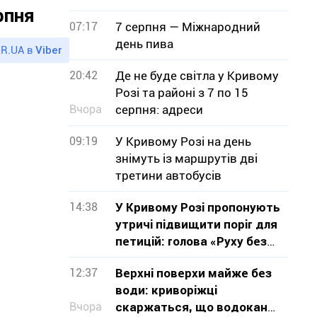
рпня
07:17
7 серпня — Міжнародний
день пива
R.UA в
Viber
20:42
Де не буде світла у Кривому
Розі та районі з 7 по 15
Вчора
серпня: адреси
09:19
У Кривому Розі на день
знімуть із маршрутів дві
третини автобусів
14:38
У Кривому Розі пропонують
утричі підвищити поріг для
петицій: голова «Руху без
меж» звернувся до влади з
12:37
Верхні поверхи майже без
критикою проєкту
води: криворіжці
Вчора
скаржаться, що водоканал