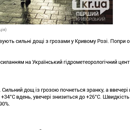
ція)
зують сильні дощі з грозами у Кривому Розі. Попри 
силанням на Український гідрометеорологічний цент
. Сильний дощ із грозою почнеться зранку, а ввечері
+34°С вдень, увечері знизиться до +26°С. Швидкість 
 90%.