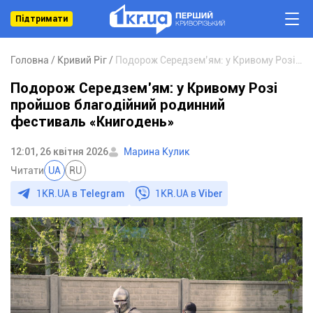
Підтримати
Головна
Кривий Ріг
Подорож Середзем’ям: у Кривому Розі пройшов благодійний родинний фестиваль «Книгодень»
Подорож Середзем’ям: у Кривому Розі
пройшов благодійний родинний
фестиваль «Книгодень»
12:01, 26 квітня 2026
Марина Кулик
Читати
UA
RU
1KR.UA в
Telegram
1KR.UA в
Viber