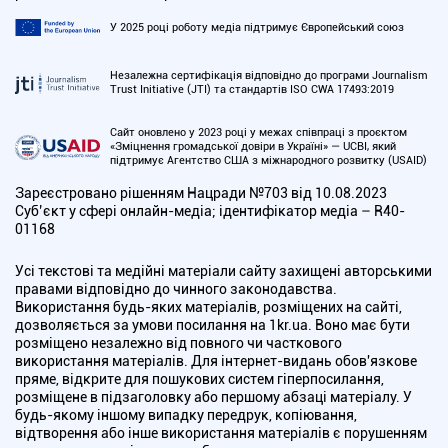
У 2025 році роботу медіа підтримує Європейський союз
Незалежна сертифікація відповідно до програми Journalism
Trust Initiative (JTI) та стандартів ISO CWA 17493:2019
Сайт оновлено у 2023 році у межах співпраці з проєктом
«Зміцнення громадської довіри в Україні» — UCBI, який
підтримує Агентство США з міжнародного розвитку (USAID)
Зареєстровано рішенням Нацради №703 від 10.08.2023
Cуб’єкт у сфері онлайн-медіа; ідентифікатор медіа – R40-
01168
Усі текстові та медійні матеріали сайту захищені авторськими
правами відповідно до чинного законодавства.
Використання будь-яких матеріалів, розміщених на сайті,
дозволяється за умови посилання на 1kr.ua. Воно має бути
розміщено незалежно від повного чи часткового
використання матеріалів. Для інтернет-видань обов'язкове
пряме, відкрите для пошукових систем гіперпосилання,
розміщене в підзаголовку або першому абзаці матеріалу. У
будь-якому іншому випадку передрук, копіювання,
відтворення або інше використання матеріалів є порушенням