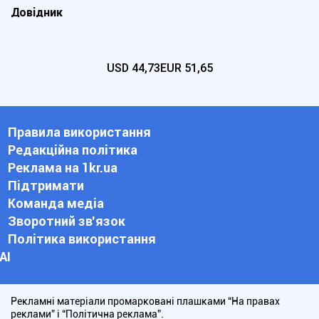
Довідник
USD
44,73
EUR
51,65
Правила використання
Редакційна політика
Реклама на 1kr.ua
Підтримати
Команда медіа
Зворотний зв'язок
Політика використання
АІ
Рекламні матеріали промарковані плашками “На правах
реклами” і “Політична реклама”.