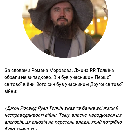
За словами Романа Морозова, Джона Р.Р. Толкіна
обрали не випадково. Він був учасником Першої
світової війни, його син був учасником Другої світової
війни:
«Джон Роланд Руел Толкін знав та бачив всі жахи й
несправедливості війни. Тому, власне, народилася ця
алегорія, ця алюзія на перстень влади, який потрібно
було знищити».