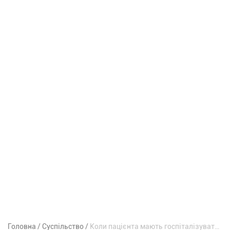
Головна
Суспільство
Коли пацієнта мають госпіталізувати, а коли виписати: МОЗ затвердило нові правила