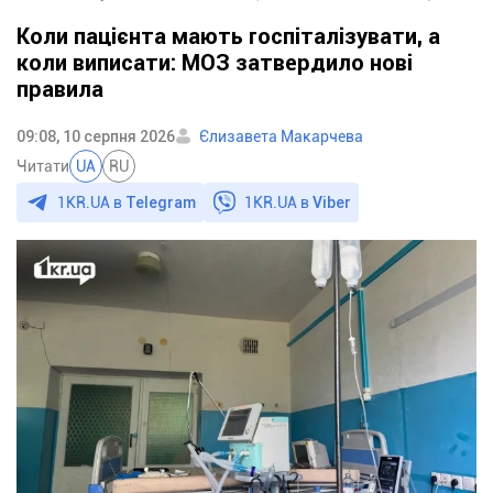
Коли пацієнта мають госпіталізувати, а
коли виписати: МОЗ затвердило нові
правила
09:08, 10 серпня 2026
Єлизавета Макарчева
Читати
UA
RU
1KR.UA в
Telegram
1KR.UA в
Viber