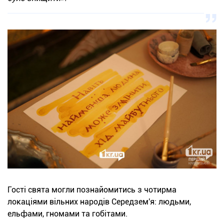
Гості свята могли познайомитись з чотирма
локаціями вільних народів Середзем'я: людьми,
ельфами, гномами та гобітами.