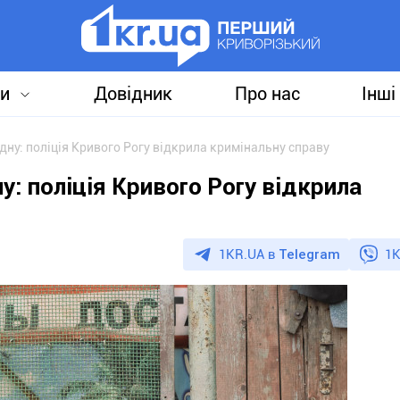
и
Довідник
Про нас
Інші
ну: поліція Кривого Рогу відкрила кримінальну справу
: поліція Кривого Рогу відкрила
1KR.UA в
Telegram
1K