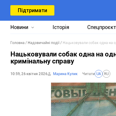
Підтримати
Новини
Історія
Спецпроєкт
Головна
Надзвичайні події
Нацьковували собак одна на од
Нацьковували собак одна на одну
кримінальну справу
10:59, 26 квітня 2026
Марина Кулик
Читати
UA
RU