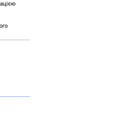
кацією
ого