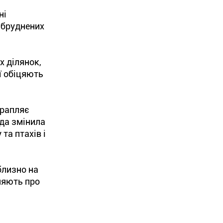
ні
абруднених
х ділянок,
ї обіцяють
трапляє
ода змінила
та птахів і
близно на
ляють про