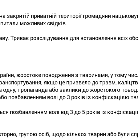
 на закритій приватній території громадяни нацьков
опитали можливих свідків.
у. Триває розслідування для встановлення всіх обс
раїни, жорстоке поводження з тваринами, у тому числ
ранспортування, якщо це призвело до травм, каліцтв
а одну, пропаганда або заклики до жорстокого повод
бо позбавленням волі до 3 років із конфіскацією тв
ються позбавленням волі від 3 до 5 років із конфіскац
торно, групою осіб, щодо кількох тварин або були с