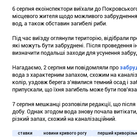
6 серпня екоінспектори виїхали до Покровського
місцевого жителя щодо можливого забруднення 
вод, а також обставин загибелі риби.
Під час виїзду оглянули територію, відібрали п
які можуть бути забруднені. Після проведення 
визначити подальші заходи для усунення забру
Нагадаємо, 2 серпня ми повідомляли про
забру
вода з характерним запахом, схожим на каналіз
колір, уздовж берега з'явилися темний осад і з
припускали, що їхня загибель може бути пов'яз
7 серпня мешканці розповіли редакції, що після
добу. Однак згодом вода знову почала витікати
різкий запах, схожий на каналізаційний.
ставки
новини кривого рогу
перший криворізь