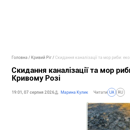
Головна
Кривий Ріг
Скидання каналізації та мор риби: еко
Скидання каналізації та мор риб
Кривому Розі
19:01, 07 серпня 2026
Марина Кулик
Читати
UA
RU