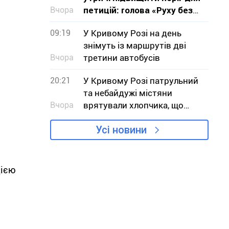
Вчора
петицій: голова «Руху без
меж» звернувся до влади з
09:19
У Кривому Розі на день
критикою проєкту
знімуть із маршрутів дві
Вчора
третини автобусів
20:21
У Кривому Розі патрульний
та небайдужі містяни
Вчора
врятували хлопчика, що
тонув
Усі новини
цією