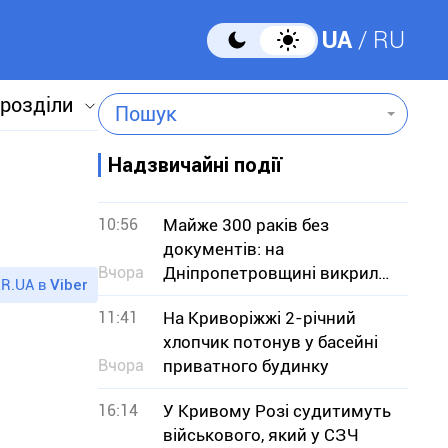
UA
RU
 розділи
Пошук
Надзвичайні події
10:56
Майже 300 раків без
документів: на
Вчора
Дніпропетровщині викрили
R.UA в
Viber
незаконний продаж
11:41
На Криворіжжі 2-річний
хлопчик потонув у басейні
Вчора
приватного будинку
16:14
У Кривому Розі судитимуть
військового, який у СЗЧ