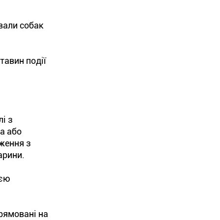
ували собак
тавин події
і з
а або
ження з
арини.
ією
прямовані на