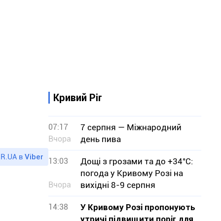
Кривий Ріг
07:17
7 серпня — Міжнародний
Вчора
день пива
R.UA в
Viber
13:03
Дощі з грозами та до +34°С:
погода у Кривому Розі на
Вчора
вихідні 8-9 серпня
14:38
У Кривому Розі пропонують
утричі підвищити поріг для