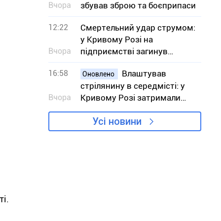
Вчора
збував зброю та боєприпаси
12:22
Смертельний удар струмом:
у Кривому Розі на
Вчора
підприємстві загинув
робітник
16:58
Влаштував
Оновлено
стрілянину в середмісті: у
Вчора
Кривому Розі затримали
підозрюваного
Усі новини
і.