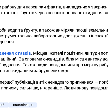
 району для перевірки фактів, викладених у звернен
ставків і ґрунтів через несанкціоноване скидання з
роби води та ґрунту, а також виміряли площі земельни
інструментально-лабораторних досліджень в інспекці
днення.
днення ставків
. Місцеві жителі помітили, як туди по
аційний. За словами очевидців, біля місця витоку в
абруднення. Також люди повідомляли про мертву рибу 
ана зі скиданням забруднених вод.
 першої публікації витік ненадовго припинився — при
, причому сильніше, ніж раніше. Люди знову повідом
кий
каналізація