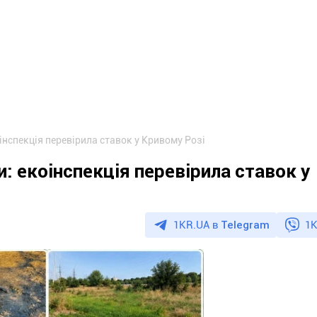
інспекція перевірила ставок у Кривому Розі
и: екоінспекція перевірила ставок у
1KR.UA в
Telegram
1K