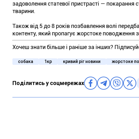
задоволення статевої пристрасті — покарання с
тварини.
Також від 5 до 8 років позбавлення волі передб
контенту, який пропагує жорстоке поводження 
Хочеш знати більше і раніше за інших? Підпису
собака
1кр
кривий ріг новини
жорстоке по
Поділитись у соцмережах