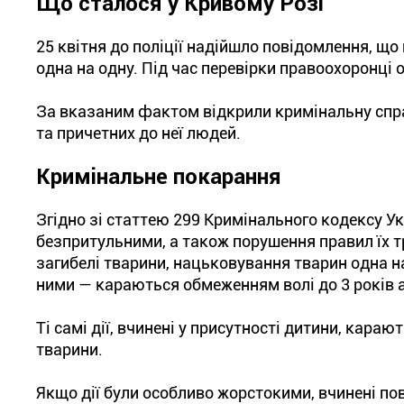
Що сталося у Кривому Розі
25 квітня до поліції надійшло повідомлення, що
одна на одну. Під час перевірки правоохоронці 
За вказаним фактом відкрили кримінальну справ
та причетних до неї людей.
Кримінальне покарання
Згідно зі статтею 299 Кримінального кодексу Ук
безпритульними, а також порушення правил їх т
загибелі тварини, нацьковування тварин одна н
ними — караються обмеженням волі до 3 років а
Ті самі дії, вчинені у присутності дитини, кара
тварини.
Якщо дії були особливо жорстокими, вчинені пов