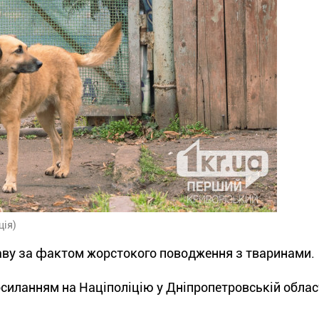
ція)
раву за фактом жорстокого поводження з тваринами.
силанням на Націполіцію у Дніпропетровській област