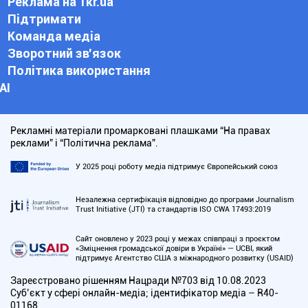
Реклама на 1kr.ua
Підтримати
Команда медіа
Зворотний зв'язок
Політика використання
АІ
Рекламні матеріали промарковані плашками “На правах
реклами” і “Політична реклама”.
У 2025 році роботу медіа підтримує Європейський союз
Незалежна сертифікація відповідно до програми Journalism
Trust Initiative (JTI) та стандартів ISO CWA 17493:2019
Сайт оновлено у 2023 році у межах співпраці з проєктом
«Зміцнення громадської довіри в Україні» — UCBI, який
підтримує Агентство США з міжнародного розвитку (USAID)
Зареєстровано рішенням Нацради №703 від 10.08.2023
Cуб’єкт у сфері онлайн-медіа; ідентифікатор медіа – R40-
01168