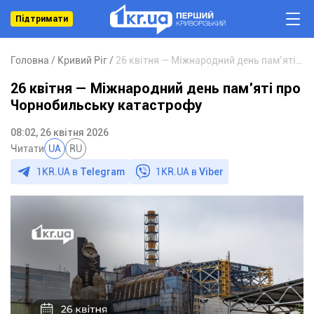
Підтримати
Головна
Кривий Ріг
26 квітня — Міжнародний день пам’яті про Чорнобильську катастрофу
26 квітня — Міжнародний день пам’яті про
Чорнобильську катастрофу
08:02, 26 квітня 2026
Читати
UA
RU
1KR.UA в
Telegram
1KR.UA в
Viber