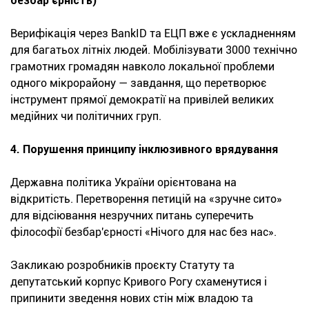
безбар'єрність)
Верифікація через BankID та ЕЦП вже є ускладненням
для багатьох літніх людей. Мобілізувати 3000 технічно
грамотних громадян навколо локальної проблеми
одного мікрорайону — завдання, що перетворює
інструмент прямої демократії на привілей великих
медійних чи політичних груп.
4. Порушення принципу інклюзивного врядування
Державна політика України орієнтована на
відкритість. Перетворення петицій на «зручне сито»
для відсіювання незручних питань суперечить
філософії безбар'єрності «Нічого для нас без нас».
Закликаю розробників проєкту Статуту та
депутатський корпус Кривого Рогу схаменутися і
припинити зведення нових стін між владою та