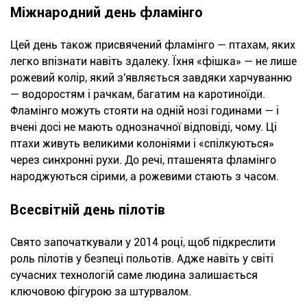
Міжнародний день фламінго
Цей день також присвячений фламінго — птахам, яких
легко впізнати навіть здалеку. Їхня «фішка» — не лише
рожевий колір, який з'являється завдяки харчуванню
— водоростям і рачкам, багатим на каротиноїди.
Фламінго можуть стояти на одній нозі годинами — і
вчені досі не мають однозначної відповіді, чому. Ці
птахи живуть великими колоніями і «спілкуються»
через синхронні рухи. До речі, пташенята фламінго
народжуються сірими, а рожевими стають з часом.
Всесвітній день пілотів
Свято започаткували у 2014 році, щоб підкреслити
роль пілотів у безпеці польотів. Адже навіть у світі
сучасних технологій саме людина залишається
ключовою фігурою за штурвалом.