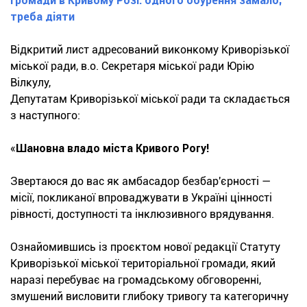
громади в Кривому Розі: одного обурення замало,
треба діяти
Відкритий лист адресований виконкому Криворізької
міської ради, в.о. Секретаря міської ради Юрію
Вілкулу,
Депутатам Криворізької міської ради та складається
з наступного:
«
Шановна владо міста Кривого Рогу!
Звертаюся до вас як амбасадор безбар'єрності —
місії, покликаної впроваджувати в Україні цінності
рівності, доступності та інклюзивного врядування.
Ознайомившись із проєктом нової редакції Статуту
Криворізької міської територіальної громади, який
наразі перебуває на громадському обговоренні,
змушений висловити глибоку тривогу та категоричну