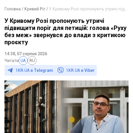
Головна
Кривий Ріг
У Кривому Розі пропонують утричі підвищити поріг для петицій: голова «Руху без меж» звернувся до влади з критикою проєкту
У Кривому Розі пропонують утричі
підвищити поріг для петицій: голова «Руху
без меж» звернувся до влади з критикою
проєкту
14:38, 07 серпня 2026
Читати
UA
RU
1KR.UA в
Telegram
1KR.UA в
Viber