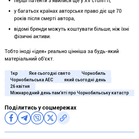
перші патенти з'явилися ще у XV столітті,
у багатьох країнах авторське право діє ще 70
років після смерті автора,
відомі бренди можуть коштувати більше, ніж їхні
фізичні активи.
Тобто іноді «ідея» реально цінніша за будь-який
матеріальний об'єкт.
1кр
Яке сьогодні свято
Чорнобиль
Чорнобильська АЕС
який сьогодні день
26 квітня
Міжнародний день пам’яті про Чорнобильську катастр
Поділитись у соцмережах