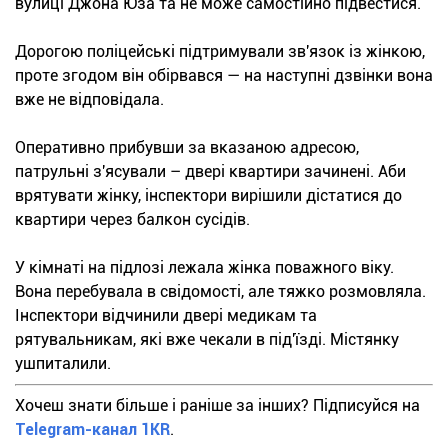
вулиці Джона Юза та не може самостійно підвестися.
Дорогою поліцейські підтримували зв'язок із жінкою,
проте згодом він обірвався — на наступні дзвінки вона
вже не відповідала.
Оперативно прибувши за вказаною адресою,
патрульні з'ясували – двері квартири зачинені. Аби
врятувати жінку, інспектори вирішили дістатися до
квартири через балкон сусідів.
У кімнаті на підлозі лежала жінка поважного віку.
Вона перебувала в свідомості, але тяжко розмовляла.
Інспектори відчинили двері медикам та
рятувальникам, які вже чекали в під'їзді. Містянку
ушпиталили.
Хочеш знати більше і раніше за інших? Підписуйся на
Telegram-канал 1KR
.