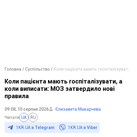
Головна
Суспільство
Коли пацієнта мають госпіталізувати, а коли виписати: МОЗ затвердило нові правила
Коли пацієнта мають госпіталізувати, а
коли виписати: МОЗ затвердило нові
правила
09:08, 10 серпня 2026
Єлизавета Макарчева
Читати
UA
RU
1KR.UA в
Telegram
1KR.UA в
Viber