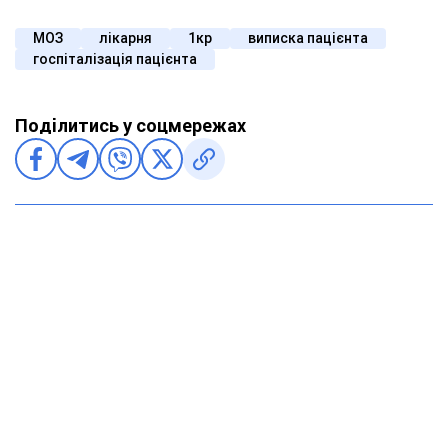
МОЗ
лікарня
1кр
виписка пацієнта
госпіталізація пацієнта
Поділитись у соцмережах