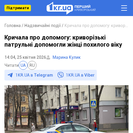
Підтримати
Головна
Надзвичайні події
Кричала про допомогу: криворізькі патрульні допомогли жінці похилого віку
Кричала про допомогу: криворізькі
патрульні допомогли жінці похилого віку
14:04, 25 квітня 2026
Марина Кулик
Читати
UA
RU
1KR.UA в
Telegram
1KR.UA в
Viber