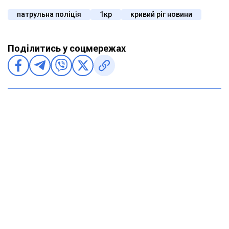
патрульна поліція
1кр
кривий ріг новини
Поділитись у соцмережах