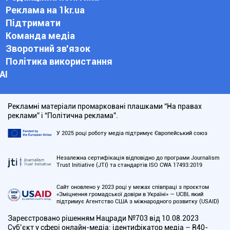
Реклама на 1kr.ua
Підтримати
Команда медіа
Зворотний зв'язок
Політика використання
АІ
Рекламні матеріали промарковані плашками “На правах
реклами” і “Політична реклама”.
У 2025 році роботу медіа підтримує Європейський союз
Незалежна сертифікація відповідно до програми Journalism
Trust Initiative (JTI) та стандартів ISO CWA 17493:2019
Сайт оновлено у 2023 році у межах співпраці з проєктом
«Зміцнення громадської довіри в Україні» — UCBI, який
підтримує Агентство США з міжнародного розвитку (USAID)
Зареєстровано рішенням Нацради №703 від 10.08.2023
Cуб’єкт у сфері онлайн-медіа; ідентифікатор медіа – R40-