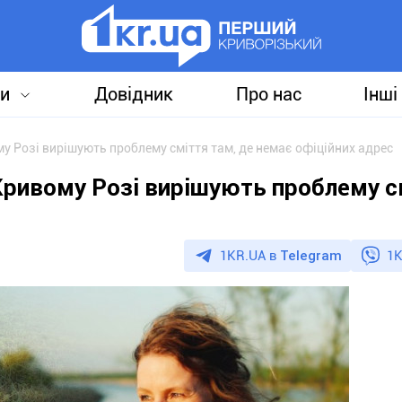
и
Довідник
Про нас
Інші
му Розі вирішують проблему сміття там, де немає офіційних адрес
 Кривому Розі вирішують проблему с
1KR.UA в
Telegram
1K