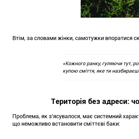
Втім, за словами жінки, самотужки впоратися с
«Кожного ранку, гуляючи тут, р
купою сміття, яке ти назбираєш
Територія без адреси: ч
Проблема, як з'ясувалося, має системний характ
що неможливо встановити сміттєві баки: