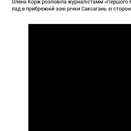
Олена Корж розповіла журналістамм «Першого Кр
лад в прибрежній зоні річки Саксагань зі сторо