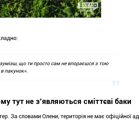
кладно:
озуміэш, що ти просто сам не впораєшся з тою
 в пакунок».
ому тут не з'являються сміттєві баки
ер. За словами Олени, територія не має офіційної ад