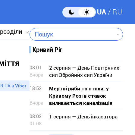
UA
RU
 розділи
Пошук
Кривий Ріг
міття
08:01
2 серпня — День Повітряних
Вчора
сил Збройних сил України
R.UA в
Viber
18:52
Мертві риби та птахи: у
Кривому Розі в ставок
Вчора
виливається каналізація
08:02
1 серпня — День інкасатора
01.08