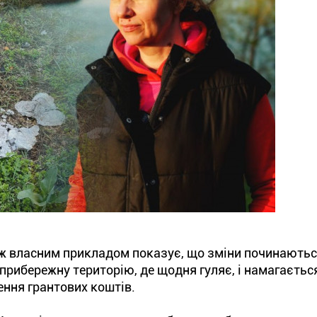
ж власним прикладом показує, що зміни починаютьс
 прибережну територію, де щодня гуляє, і намагаєтьс
ення грантових коштів.