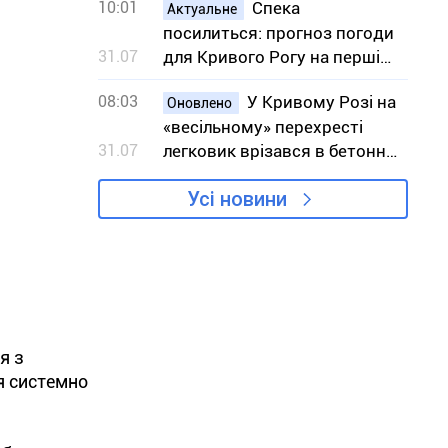
10:01
Спека
Актуальне
посилиться: прогноз погоди
31.07
для Кривого Рогу на перші
вихідні серпня
08:03
У Кривому Розі на
Оновлено
«весільному» перехресті
31.07
легковик врізався в бетонну
конструкцію
Усі новини
я з
я системно