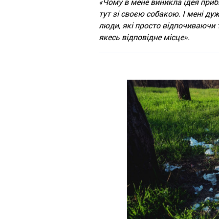
«Чому в мене виникла ідея приб
тут зі своєю собакою. І мені ду
люди, які просто відпочиваючи т
якесь відповідне місце».