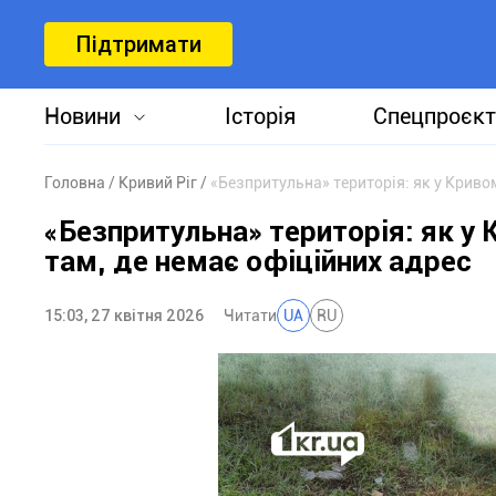
Підтримати
Новини
Історія
Спецпроєкт
Головна
Кривий Ріг
«Безпритульна» територія: як у Криво
«Безпритульна» територія: як у
там, де немає офіційних адрес
15:03, 27 квітня 2026
Читати
UA
RU