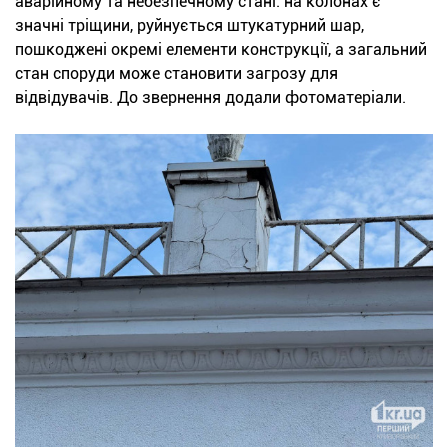
аварійному та небезпечному стані: на колонах є
значні тріщини, руйнується штукатурний шар,
пошкоджені окремі елементи конструкції, а загальний
стан споруди може становити загрозу для
відвідувачів. До звернення додали фотоматеріали.