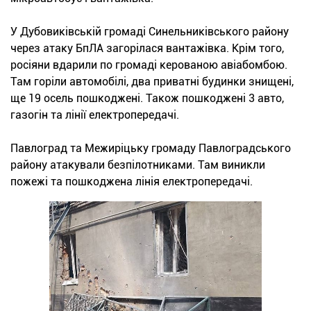
У Дубовиківській громаді Синельниківського району
через атаку БпЛА загорілася вантажівка. Крім того,
росіяни вдарили по громаді керованою авіабомбою.
Там горіли автомобілі, два приватні будинки знищені,
ще 19 осель пошкоджені. Також пошкоджені 3 авто,
газогін та лінії електропередачі.
Павлоград та Межиріцьку громаду Павлоградського
району атакували безпілотниками. Там виникли
пожежі та пошкоджена лінія електропередачі.