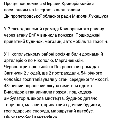
Про це повідомляє «Перший Криворізький» з
посиланням на telegram-канал голови
Дніпропетровської обласної ради Миколи Лукашука.
У Зеленодольській громаді Криворізького району
через атаку БпЛА виникла пожежа. Пошкоджені
приватний будинок, магазин, автомобіль та газогін.
У Нікопольському районі росіяни били дронами й
артилерією по Нікополю, Марганецькій,
Червоногригорівській та Покровській громадах.
Загинули 2 людей, ще 2 постраждали. 54-річного
чоловіка госпіталізували у стані середньої тяжкості,
48-річний поранений лікуватиметься вдома.
Внаслідок атак виникли пожежі, пошкоджені
амбулаторія, школа мистецтв, будинок дитячої
творчості, магазин, приватний і дачний будинки,
господарська споруда, маршрутний автобус,
мікроавтобус і вантажівка.