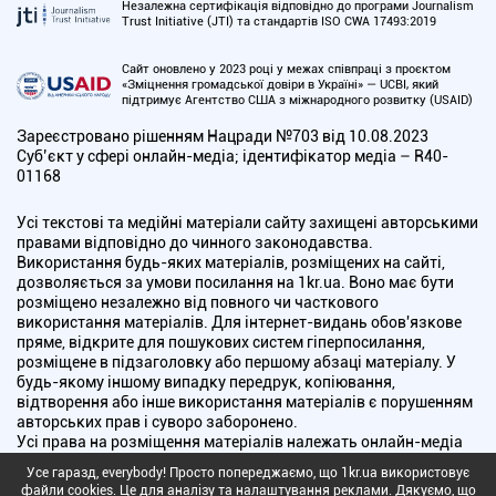
Незалежна сертифікація відповідно до програми Journalism
Trust Initiative (JTI) та стандартів ISO CWA 17493:2019
Сайт оновлено у 2023 році у межах співпраці з проєктом
«Зміцнення громадської довіри в Україні» — UCBI, який
підтримує Агентство США з міжнародного розвитку (USAID)
Зареєстровано рішенням Нацради №703 від 10.08.2023
Cуб’єкт у сфері онлайн-медіа; ідентифікатор медіа – R40-
01168
Усі текстові та медійні матеріали сайту захищені авторськими
правами відповідно до чинного законодавства.
Використання будь-яких матеріалів, розміщених на сайті,
дозволяється за умови посилання на 1kr.ua. Воно має бути
розміщено незалежно від повного чи часткового
використання матеріалів. Для інтернет-видань обов'язкове
пряме, відкрите для пошукових систем гіперпосилання,
розміщене в підзаголовку або першому абзаці матеріалу. У
будь-якому іншому випадку передрук, копіювання,
відтворення або інше використання матеріалів є порушенням
авторських прав і суворо заборонено.
Усі права на розміщення матеріалів належать онлайн-медіа
"Перший Криворізький". Медіа зареєстроване Національною
Усе гаразд, everybody! Просто попереджаємо, що 1kr.ua використовує
радою України з питань телебачення і радіомовлення.
файли cookies. Це для аналізу та налаштування реклами. Дякуємо, що