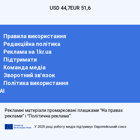
USD
44,7
EUR
51,6
Правила використання
Редакційна політика
Реклама на 1kr.ua
Підтримати
Команда медіа
Зворотний зв'язок
Політика використання
АІ
Рекламні матеріали промарковані плашками “На правах
реклами” і “Політична реклама”.
У 2025 році роботу медіа підтримує Європейський союз