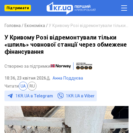
Підтримати
Головна
Економіка
У Кривому Розі відремонтували тільки «шпиль» човнової станції через обмежене фінансування
У Кривому Розі відремонтували тільки
«шпиль» човнової станції через обмежене
фінансування
Створено за підтримки
18:36, 23 квітня 2026
Анна Поддуєва
Читати
UA
RU
1KR.UA в
Telegram
1KR.UA в
Viber