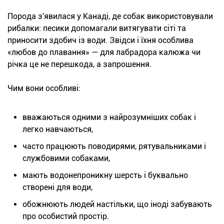
Порода з'явилася у Канаді, де собак використовували
рибалки: песики допомагали витягувати сіті та
приносити здобич із води. Звідси і їхня особлива
«любов до плавання» — для лабрадора калюжа чи
річка це не перешкода, а запрошення.
Чим вони особливі:
вважаються одними з найрозумніших собак і
легко навчаються,
часто працюють поводирями, рятувальниками і
службовими собаками,
мають водонепроникну шерсть і буквально
створені для води,
обожнюють людей настільки, що іноді забувають
про особистий простір.