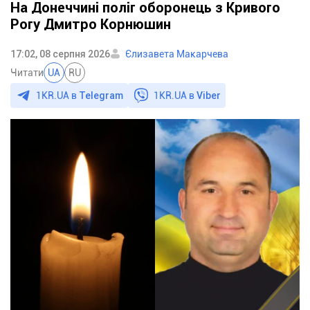
На Донеччині поліг оборонець з Кривого
Рогу Дмитро Корнюшин
17:02, 08 серпня 2026
Єлизавета Макарчева
Читати
UA
RU
1KR.UA в
Telegram
1KR.UA в
Viber