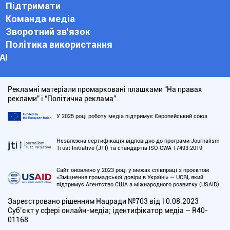
Підтримати
Команда медіа
Зворотний зв'язок
Політика використання
АІ
Рекламні матеріали промарковані плашками “На правах
реклами” і “Політична реклама”.
У 2025 році роботу медіа підтримує Європейський союз
Незалежна сертифікація відповідно до програми Journalism
Trust Initiative (JTI) та стандартів ISO CWA 17493:2019
Сайт оновлено у 2023 році у межах співпраці з проєктом
«Зміцнення громадської довіри в Україні» — UCBI, який
підтримує Агентство США з міжнародного розвитку (USAID)
Зареєстровано рішенням Нацради №703 від 10.08.2023
Cуб’єкт у сфері онлайн-медіа; ідентифікатор медіа – R40-
01168