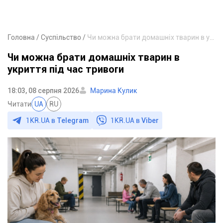
Головна
Суспільство
Чи можна брати домашніх тварин в укриття під час тривоги
Чи можна брати домашніх тварин в
укриття під час тривоги
18:03, 08 серпня 2026
Марина Кулик
Читати
UA
RU
1KR.UA в
Telegram
1KR.UA в
Viber