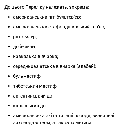
До цього Переліку належать, зокрема:
американський піт-бультер'єр;
американський стафордширський тер'єр;
ротвейлер;
доберман;
кавказька вівчарка;
середньоазіатська вівчарка (алабай);
бульмастиф;
тибетський мастиф;
аргентинський дог;
канарський дог;
американська акіта та інші породи, визначені
законодавством, а також їх метиси.