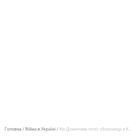
Головна
Війна в Україні
На Донеччині поліг оборонець з Кривого Рогу Дмитро Корнюшин