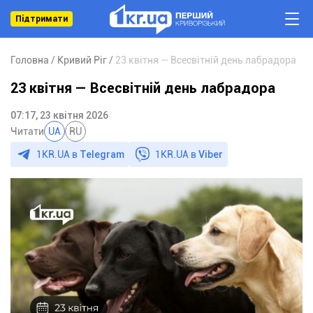
Підтримати
Головна
Кривий Ріг
23 квітня — Всесвітній день лабрадора
23 квітня — Всесвітній день лабрадора
07:17, 23 квітня 2026
Читати
UA
RU
1KR.UA в
Telegram
1KR.UA в
Viber