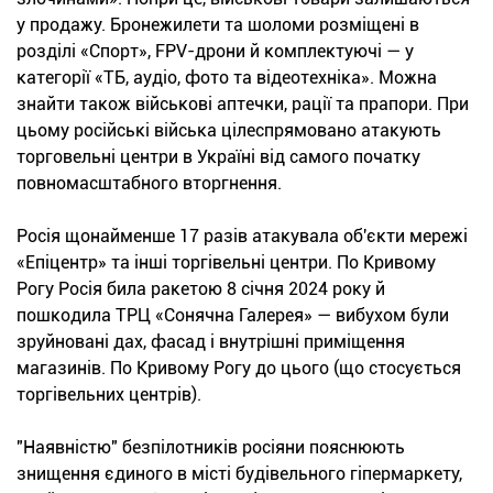
у продажу. Бронежилети та шоломи розміщені в
розділі «Спорт», FPV-дрони й комплектуючі — у
категорії «ТБ, аудіо, фото та відеотехніка». Можна
знайти також військові аптечки, рації та прапори. При
цьому російські війська цілеспрямовано атакують
торговельні центри в Україні від самого початку
повномасштабного вторгнення.
Росія щонайменше 17 разів атакувала об'єкти мережі
«Епіцентр» та інші торгівельні центри. По Кривому
Рогу Росія била ракетою 8 січня 2024 року й
пошкодила ТРЦ «Сонячна Галерея» — вибухом були
зруйновані дах, фасад і внутрішні приміщення
магазинів. По Кривому Рогу до цього (що стосується
торгівельних центрів).
"Наявністю" безпілотників росіяни пояснюють
знищення єдиного в місті будівельного гіпермаркету,