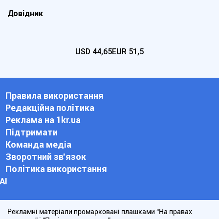
Довідник
USD
44,65
EUR
51,5
Правила використання
Редакційна політика
Реклама на 1kr.ua
Підтримати
Команда медіа
Зворотний зв'язок
Політика використання
АІ
Рекламні матеріали промарковані плашками “На правах