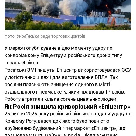
Фото: Українська рада торгових центрів
У мережі опублікуване відео моменту удару по
криворізькому Епіцентру з російського дрона типу
Герань-4 сікер.
Російські ЗМІ пишуть: Епіцентр використовувався ЗСУ
у логістичних цілях і для виготовлення БПЛА. Так
росіяни пояснюють знищення єдиного в місті
будівельного гіпермаркету, який працював 17 років.
Роботу втратили кілька сотень цивільних людей.
Як Росія знищила криворізький «Епіцентр»
26 липня 2026 року російські війська завдали удару по
Кривому Рогу, внаслідок якого було повністю
зруйновано будівельний гіпермаркет «Епіцентр», що
працював у місті майже 19 років. Після влучання