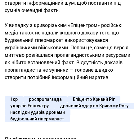
створити інформаційний шум, щоб поставити під
сумнів очевидні факти.
У випадку з криворізьким «Епіцентром» російські
медіа також не надали жодного доказу того, що
будівельний гіпермаркет використовувався
українськими військовими. Попри це, саме ця версія
миттєво розійшлася пропагандистськими ресурсами
як нібито встановлений факт. Відсутність доказів
пропагандистів не зупиняє — головне швидко
створити потрібний інформаційний наратив.
1кр
роспропаганда
Епіцентр Кривий Ріг
удар по Епіцентру
дроновий удар по Кривому Рогу
наслідки ударів дронами
будівельний гіпермаркет