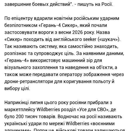
завершение боевых действий". - пишуть на Росії.
По епіцентру вдарили новітнім російським ударним
безпілотником «Герань-4 Сикер», який почали
застосовувати вороги з весни 2026 року. Назва
«Сикер» походить від англійського seeker («шукач»).
Так називають систему, яка самостійно знаходить,
розпізнає та супроводжує ціль. За наявними даними,
«Герань-4» використовує машинний зір для
візуального захоплення та наведення на об'єкти, а
також може передавати оператору зображення через
дрони-ретранслятори для коригування польоту й
вибору цілі.
Наприкінці липня цього року росіяни прибрали з
маркетплейсу Wildberries розділ «Усе для СВО», де
було 200 тисяч товарів. Водночас на росії називають
українські удари по мережі Wildberries «воєнними
злочинами». Попри це, військові товари залишаються