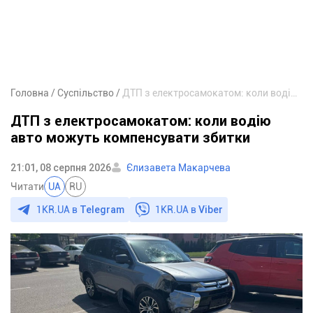
Головна
Суспільство
ДТП з електросамокатом: коли водію авто можуть компенсувати збитки
ДТП з електросамокатом: коли водію
авто можуть компенсувати збитки
21:01, 08 серпня 2026
Єлизавета Макарчева
Читати
UA
RU
1KR.UA в
Telegram
1KR.UA в
Viber