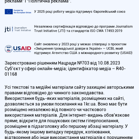
реклами” і “Політична реклама”.
У 2025 році роботу медіа підтримує Європейський союз
Незалежна сертифікація відповідно до програми Journalism
Trust Initiative (JTI) та стандартів ISO CWA 17493:2019
Сайт оновлено у 2023 році у межах співпраці з проєктом
«Зміцнення громадської довіри в Україні» — UCBI, який
підтримує Агентство США з міжнародного розвитку (USAID)
Зареєстровано рішенням Нацради №703 від 10.08.2023
Cуб’єкт у сфері онлайн-медіа; ідентифікатор медіа – R40-
01168
Усі текстові та медійні матеріали сайту захищені авторськими
правами відповідно до чинного законодавства.
Використання будь-яких матеріалів, розміщених на сайті,
дозволяється за умови посилання на 1kr.ua. Воно має бути
розміщено незалежно від повного чи часткового
використання матеріалів. Для інтернет-видань обов'язкове
пряме, відкрите для пошукових систем гіперпосилання,
розміщене в підзаголовку або першому абзаці матеріалу. У
будь-якому іншому випадку передрук, копіювання,
відтворення або інше використання матеріалів є порушенням