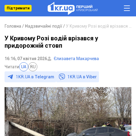
Підтримати
Головна
Надзвичайні події
У Кривому Розі водій врізався у придорожній стовп
У Кривому Розі водій врізався у
придорожній стовп
16:16, 07 квітня 2026
Єлизавета Макарчева
Читати
UA
RU
1KR.UA в
Telegram
1KR.UA в
Viber