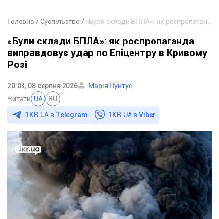
Головна
Суспільство
«Були склади БПЛА»: як роспропаганда виправдовує удар по Епіцентру в Кривому Розі
«Були склади БПЛА»: як роспропаганда
виправдовує удар по Епіцентру в Кривому
Розі
20:03, 08 серпня 2026
Марія Пунтус
Читати
UA
RU
1KR.UA в
Telegram
1KR.UA в
Viber