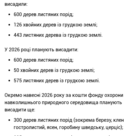
висадили:
600 дерев листяних порід;
126 хвойних дерев із грудкою землі;
443 листяних дерева із грудкою землі.
У 2026 році планують висадити:
600 дерев листяних порід;
50 хвойних дерев із грудкою землі;
575 листяних дерев із грудкою землі.
Окремо навесні 2026 року за кошти фонду охорони
навколишнього природного середовища планують
висадити ще:
300 дерев листяних порід (зокрема березу, клен
гостролистий, ясен, горобину шведську, церціс);