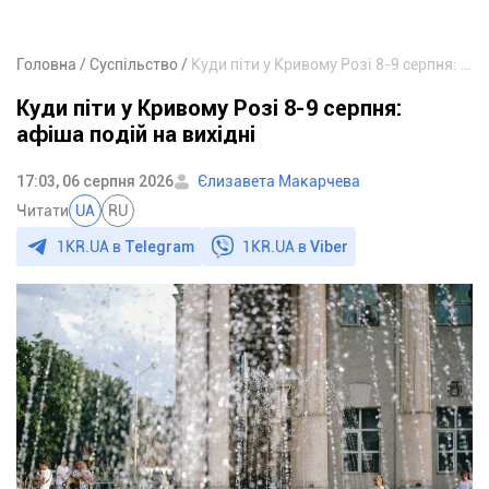
Головна
Суспільство
Куди піти у Кривому Розі 8-9 серпня: афіша подій на вихідні
Куди піти у Кривому Розі 8-9 серпня:
афіша подій на вихідні
17:03, 06 серпня 2026
Єлизавета Макарчева
Читати
UA
RU
1KR.UA в
Telegram
1KR.UA в
Viber