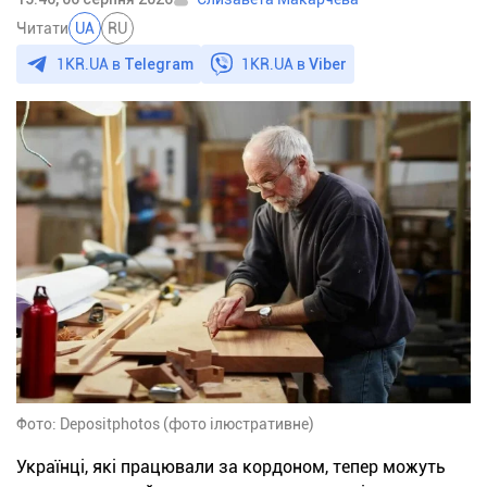
Читати
UA
RU
1KR.UA в
Telegram
1KR.UA в
Viber
Фото: Depositphotos (фото ілюстративне)
Українці, які працювали за кордоном, тепер можуть