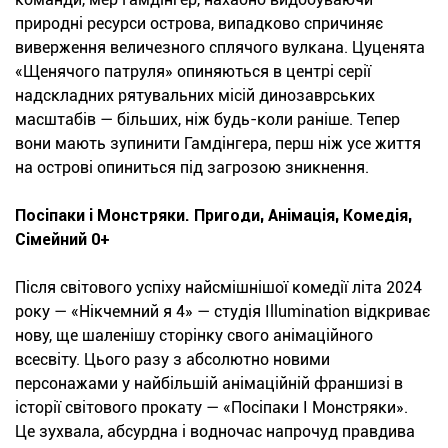
природні ресурси острова, випадково спричиняє
виверження величезного сплячого вулкана. Цуценята
«Щенячого патруля» опиняються в центрі серії
надскладних рятувальних місій динозаврських
масштабів — більших, ніж будь-коли раніше. Тепер
вони мають зупинити Гамдінгера, перш ніж усе життя
на острові опиниться під загрозою зникнення.
Посіпаки і Монстряки. Пригоди, Анімація, Комедія,
Сімейний 0+
Після світового успіху найсмішнішої комедії літа 2024
року — «Нікчемний я 4» — студія Illumination відкриває
нову, ще шаленішу сторінку свого анімаційного
всесвіту. Цього разу з абсолютно новими
персонажами у найбільшій анімаційній франшизі в
історії світового прокату — «Посіпаки І Монстряки».
Це зухвала, абсурдна і водночас напрочуд правдива