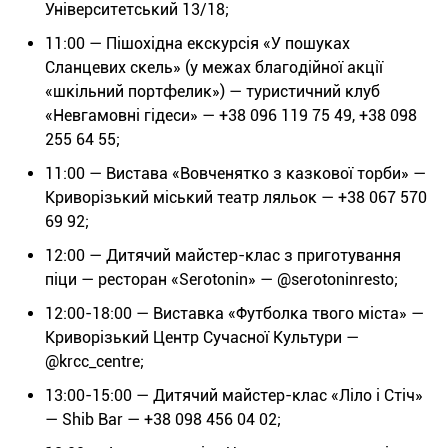
Університетський 13/18;
11:00 — Пішохідна екскурсія «У пошуках
Сланцевих скель» (у межах благодійної акції
«шкільний портфелик») — туристичний клуб
«Невгамовні гідеси» — +38 096 119 75 49, +38 098
255 64 55;
11:00 — Вистава «Вовченятко з казкової торби» —
Криворізький міський театр ляльок — +38 067 570
69 92;
12:00 — Дитячий майстер-клас з приготування
піци — ресторан «Serotonin» — @serotoninresto;
12:00-18:00 — Виставка «Футболка твого міста» —
Криворізький Центр Сучасної Культури —
@krcc_centre;
13:00-15:00 — Дитячий майстер-клас «Ліло і Стіч»
— Shib Bar — +38 098 456 04 02;