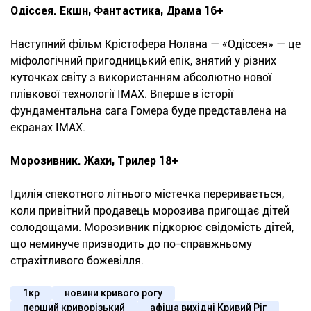
Одіссея. Екшн, Фантастика, Драма 16+
Наступний фільм Крістофера Нолана — «Одіссея» — це
міфологічний пригодницький епік, знятий у різних
куточках світу з використанням абсолютно нової
плівкової технології IMAX. Вперше в історії
фундаментальна сага Гомера буде представлена на
екранах IMAX.
Морозивник. Жахи, Трилер 18+
Ідилія спекотного літнього містечка переривається,
коли привітний продавець морозива пригощає дітей
солодощами. Морозивник підкорює свідомість дітей,
що неминуче призводить до по-справжньому
страхітливого божевілля.
1кр
новини кривого рогу
перший криворізький
афіша вихідні Кривий Ріг