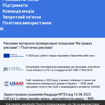
Підтримати
Команда медіа
Зворотний зв'язок
Політика використання
АІ
Рекламні матеріали промарковані плашками “На правах
реклами” і “Політична реклама”.
У 2025 році роботу медіа підтримує Європейський союз
Незалежна сертифікація відповідно до програми Journalism
Trust Initiative (JTI) та стандартів ISO CWA 17493:2019
Сайт оновлено у 2023 році у межах співпраці з проєктом
«Зміцнення громадської довіри в Україні» — UCBI, який
підтримує Агентство США з міжнародного розвитку (USAID)
Зареєстровано рішенням Нацради №703 від 10.08.2023
Cуб’єкт у сфері онлайн-медіа; ідентифікатор медіа – R40-
01168
Усе гаразд, everybody! Просто попереджаємо, що 1kr.ua використовує