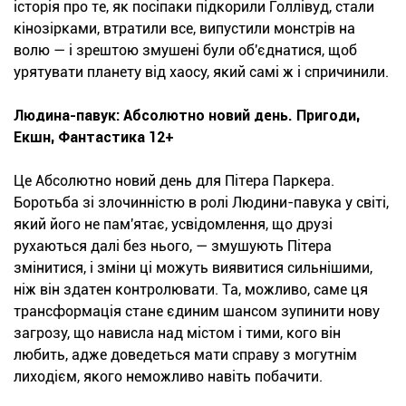
історія про те, як посіпаки підкорили Голлівуд, стали
кінозірками, втратили все, випустили монстрів на
волю — і зрештою змушені були об'єднатися, щоб
урятувати планету від хаосу, який самі ж і спричинили.
Людина-павук: Абсолютно новий день. Пригоди,
Екшн, Фантастика 12+
Це Абсолютно новий день для Пітера Паркера.
Боротьба зі злочинністю в ролі Людини-павука у світі,
який його не пам'ятає, усвідомлення, що друзі
рухаються далі без нього, — змушують Пітера
змінитися, і зміни ці можуть виявитися сильнішими,
ніж він здатен контролювати. Та, можливо, саме ця
трансформація стане єдиним шансом зупинити нову
загрозу, що нависла над містом і тими, кого він
любить, адже доведеться мати справу з могутнім
лиходієм, якого неможливо навіть побачити.