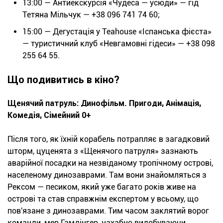
13:00 — Антиекскурсія «Чудеса — усюди» — гід
Тетяна Мільчук — +38 096 741 74 60;
15:00 — Дегустація у Теаhouse «Іспанська фієста»
— туристичний клуб «Невгамовні гідеси» — +38 098
255 64 55.
Що подивитись в кіно?
Щенячий патруль: Динофільм. Пригоди, Анімація,
Комедія, Сімейний 0+
Після того, як їхній корабель потрапляє в загадковий
шторм, цуценята з «Щенячого патруля» зазнають
аварійної посадки на незвіданому тропічному острові,
населеному динозаврами. Там вони знайомляться з
Рексом — песиком, який уже багато років живе на
острові та став справжнім експертом у всьому, що
пов'язане з динозаврами. Тим часом заклятий ворог
команди, мер Гамдінгер, нахабно видобуваючи