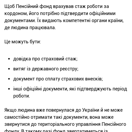
Щоб Пенсійний фонд врахував стаж роботи за
кордоном, його потрібно підтвердити офіційними
документами. Їх видають компетентні органи країни,
де людина працювала.
Це можуть бути:
довідка про стра
ховий стаж;
витяг із державного реєстру;
документ про сплату страхових вн
есків;
інші офіційні документ
и, які підтверджують період
роботи.
Якщо людина вже повернулася до України й не може
самостійно отримати такі документи, вона може
звернутися до територіального управління Пенсійного
фонду. В такому разі фонд звертатиметься із