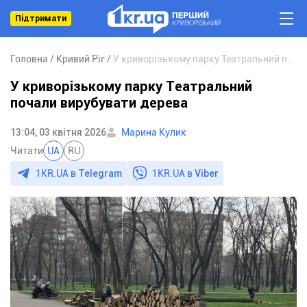
Підтримати
Головна
Кривий Ріг
У криворізькому парку Театральний почали вирубувати дерева
У криворізькому парку Театральний
почали вирубувати дерева
13:04, 03 квітня 2026
Марина Кулик
Читати
UA
RU
1KR.UA в
Telegram
1KR.UA в
Viber