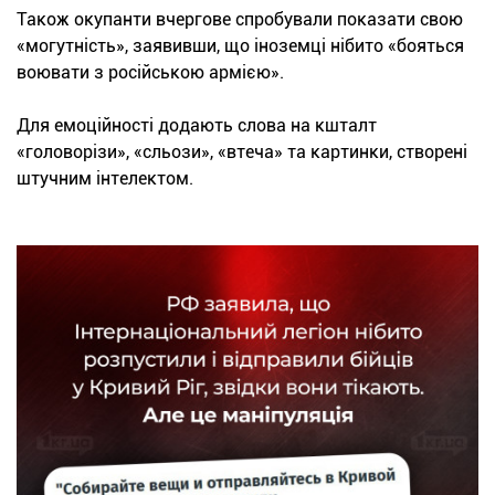
Також окупанти вчергове спробували показати свою
«могутність», заявивши, що іноземці нібито «бояться
воювати з російською армією».
Для емоційності додають слова на кшталт
«головорізи», «сльози», «втеча» та картинки, створені
штучним інтелектом.