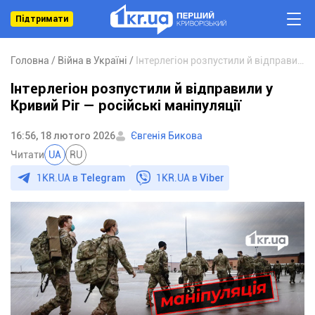
Підтримати
Головна
Війна в Україні
Інтерлегіон розпустили й відправили у Кривий Ріг — російські маніпуляції
Інтерлегіон розпустили й відправили у
Кривий Ріг — російські маніпуляції
16:56, 18 лютого 2026
Євгенія Бикова
Читати
UA
RU
1KR.UA в
Telegram
1KR.UA в
Viber