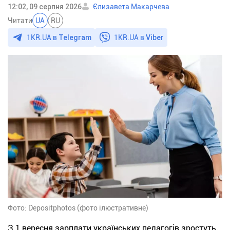
12:02, 09 серпня 2026
Єлизавета Макарчева
Читати
UA
RU
1KR.UA в
Telegram
1KR.UA в
Viber
Фото: Depositphotos (фото ілюстративне)
З 1 вересня зарплати українських педагогів зростуть