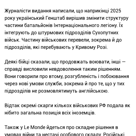
Журналісти видання написали, що наприкінці 2025
року український Генштаб вирішив змінити структуру
частини батальйонів Інтернаціонального легіону. Їх
інтегрують до штурмових підрозділів Сухопутних
військ. Частину військових перевели, зокрема й до
підрозділів, які перебувають у Кривому Розі.
Деякі бійці сказали, що продовжать воювати, інші —
справді висловили невдоволення таким рішенням.
Вони говорили про втому, розгубленість і побоювання
через нові умови служби, зокрема й про те, що у тих
підрозділів не розмовлятимуть англійською.
Відтак окремі скарги кількох військових РФ подала як
нібито загальна позиція всіх іноземців.
Також у Le Monde йдеться про складне рішення в
умовах війни та нестачі особового складу. Російські