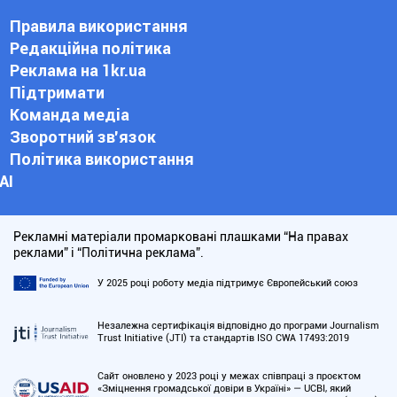
Правила використання
Редакційна політика
Реклама на 1kr.ua
Підтримати
Команда медіа
Зворотний зв'язок
Політика використання
АІ
Рекламні матеріали промарковані плашками “На правах
реклами” і “Політична реклама”.
У 2025 році роботу медіа підтримує Європейський союз
Незалежна сертифікація відповідно до програми Journalism
Trust Initiative (JTI) та стандартів ISO CWA 17493:2019
Сайт оновлено у 2023 році у межах співпраці з проєктом
«Зміцнення громадської довіри в Україні» — UCBI, який