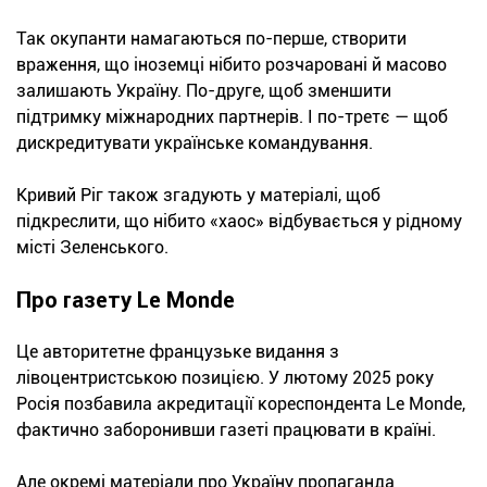
Так окупанти намагаються по-перше, створити
враження, що іноземці нібито розчаровані й масово
залишають Україну. По-друге, щоб зменшити
підтримку міжнародних партнерів. І по-третє — щоб
дискредитувати українське командування.
Кривий Ріг також згадують у матеріалі, щоб
підкреслити, що нібито «хаос» відбувається у рідному
місті Зеленського.
Про газету Le Monde
Це авторитетне французьке видання з
лівоцентристською позицією. У лютому 2025 року
Росія позбавила акредитації кореспондента Le Monde,
фактично заборонивши газеті працювати в країні.
Але окремі матеріали про Україну пропаганда