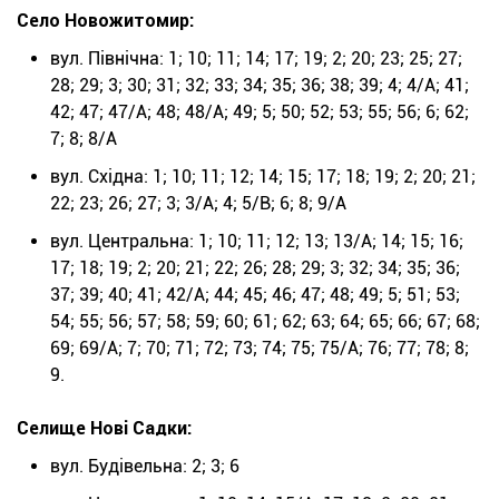
Село Новожитомир:
вул. Північна: 1; 10; 11; 14; 17; 19; 2; 20; 23; 25; 27;
28; 29; 3; 30; 31; 32; 33; 34; 35; 36; 38; 39; 4; 4/А; 41;
42; 47; 47/А; 48; 48/А; 49; 5; 50; 52; 53; 55; 56; 6; 62;
7; 8; 8/А
вул. Східна: 1; 10; 11; 12; 14; 15; 17; 18; 19; 2; 20; 21;
22; 23; 26; 27; 3; 3/А; 4; 5/В; 6; 8; 9/А
вул. Центральна: 1; 10; 11; 12; 13; 13/А; 14; 15; 16;
17; 18; 19; 2; 20; 21; 22; 26; 28; 29; 3; 32; 34; 35; 36;
37; 39; 40; 41; 42/А; 44; 45; 46; 47; 48; 49; 5; 51; 53;
54; 55; 56; 57; 58; 59; 60; 61; 62; 63; 64; 65; 66; 67; 68;
69; 69/А; 7; 70; 71; 72; 73; 74; 75; 75/А; 76; 77; 78; 8;
9.
Селище Нові Садки:
вул. Будівельна: 2; 3; 6