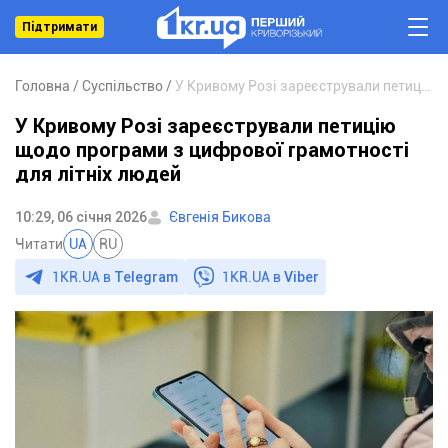
Підтримати
Головна
Суспільство
У Кривому Розі зареєстрували петицію щодо програми з цифрової грамотності для літніх людей
У Кривому Розі зареєстрували петицію
щодо програми з цифрової грамотності
для літніх людей
10:29, 06 січня 2026
Євгенія Бикова
Читати
UA
RU
1KR.UA в
Telegram
1KR.UA в
Viber