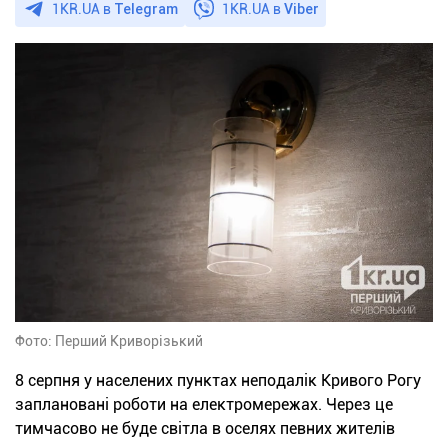
1KR.UA в
Telegram
1KR.UA в
Viber
Фото: Перший Криворізький
8 серпня у населених пунктах неподалік Кривого Рогу
заплановані роботи на електромережах. Через це
тимчасово не буде світла в оселях певних жителів