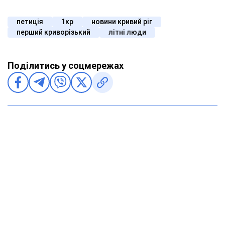
петиція
1кр
новини кривий ріг
перший криворізький
літні люди
Поділитись у соцмережах