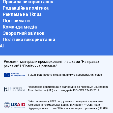
Правила використання
Редакційна політика
Реклама на 1kr.ua
Підтримати
Команда медіа
Зворотний зв'язок
Політика використання
АІ
Рекламні матеріали промарковані плашками “На правах
реклами” і “Політична реклама”.
У 2025 році роботу медіа підтримує Європейський союз
Незалежна сертифікація відповідно до програми Journalism
Trust Initiative (JTI) та стандартів ISO CWA 17493:2019
Сайт оновлено у 2023 році у межах співпраці з проєктом
«Зміцнення громадської довіри в Україні» — UCBI, який
підтримує Агентство США з міжнародного розвитку (USAID)