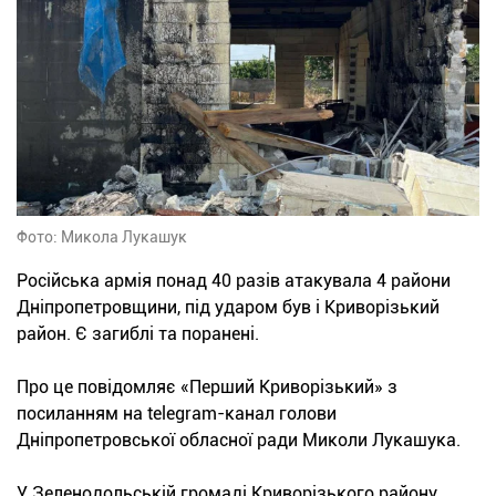
Фото: Микола Лукашук
Російська армія понад 40 разів атакувала 4 райони
Дніпропетровщини, під ударом був і Криворізький
район. Є загиблі та поранені.
Про це повідомляє «Перший Криворізький» з
посиланням на telegram-канал голови
Дніпропетровської обласної ради Миколи Лукашука.
У Зеленодольській громаді Криворізького району