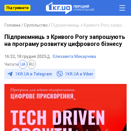
Підтримати
Головна
Суспільство
Підприємниць з Кривого Рогу запрошують на програму розвитку цифрового бізнесу
Підприємниць з Кривого Рогу запрошують
на програму розвитку цифрового бізнесу
16:32, 18 грудня 2025
Єлизавета Макарчева
Читати
UA
RU
1KR.UA в
Telegram
1KR.UA в
Viber