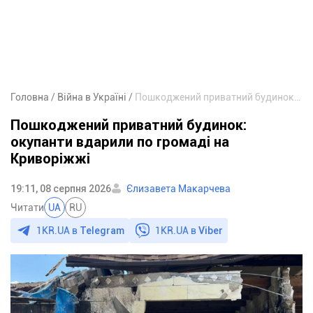
Головна
Війна в Україні
Пошкоджений приватний будинок: окупанти вдарили по громаді на Криворіжжі
Пошкоджений приватний будинок:
окупанти вдарили по громаді на
Криворіжжі
19:11, 08 серпня 2026
Єлизавета Макарчева
Читати
UA
RU
1KR.UA в
Telegram
1KR.UA в
Viber