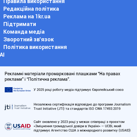
Правила використання
Редакційна політика
Реклама на 1kr.ua
Підтримати
Команда медіа
Зворотний зв'язок
Політика використання
АІ
Рекламні матеріали промарковані плашками “На правах
реклами” і “Політична реклама”.
У 2025 році роботу медіа підтримує Європейський союз
Незалежна сертифікація відповідно до програми Journalism
Trust Initiative (JTI) та стандартів ISO CWA 17493:2019
Сайт оновлено у 2023 році у межах співпраці з проєктом
«Зміцнення громадської довіри в Україні» — UCBI, який
підтримує Агентство США з міжнародного розвитку (USAID)