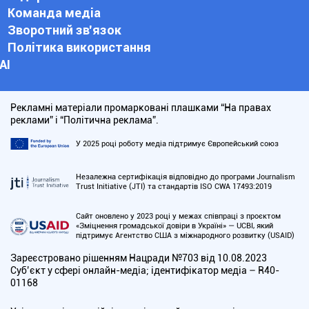
Команда медіа
Зворотний зв'язок
Політика використання
АІ
Рекламні матеріали промарковані плашками “На правах
реклами” і “Політична реклама”.
У 2025 році роботу медіа підтримує Європейський союз
Незалежна сертифікація відповідно до програми Journalism
Trust Initiative (JTI) та стандартів ISO CWA 17493:2019
Сайт оновлено у 2023 році у межах співпраці з проєктом
«Зміцнення громадської довіри в Україні» — UCBI, який
підтримує Агентство США з міжнародного розвитку (USAID)
Зареєстровано рішенням Нацради №703 від 10.08.2023
Cуб’єкт у сфері онлайн-медіа; ідентифікатор медіа – R40-
01168