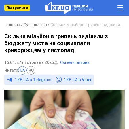
Підтримати
Головна
Суспільство
Скільки мільйонів гривень виділили з бюджету міста на соцвиплати криворіжцям у листопаді
Скільки мільйонів гривень виділили з
бюджету міста на соцвиплати
криворіжцям у листопаді
16:01, 27 листопада 2025
Євгенія Бикова
Читати
UA
RU
1KR.UA в
Telegram
1KR.UA в
Viber