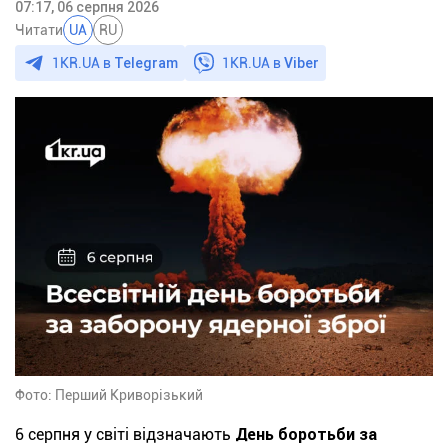
07:17, 06 серпня 2026
Читати
UA
RU
1KR.UA в
Telegram
1KR.UA в
Viber
Фото: Перший Криворізький
6 серпня у світі відзначають
День боротьби за