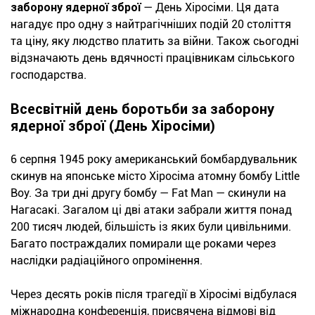
заборону ядерної зброї
— День Хіросіми. Ця дата
нагадує про одну з найтрагічніших подій 20 століття
та ціну, яку людство платить за війни. Також сьогодні
відзначають день вдячності працівникам сільського
господарства.
Всесвітній день боротьби за заборону
ядерної зброї (День Хіросіми)
6 серпня 1945 року американський бомбардувальник
скинув на японське місто Хіросіма атомну бомбу Little
Boy. За три дні другу бомбу — Fat Man — скинули на
Нагасакі. Загалом ці дві атаки забрали життя понад
200 тисяч людей, більшість із яких були цивільними.
Багато постраждалих помирали ще роками через
наслідки радіаційного опромінення.
Через десять років після трагедії в Хіросімі відбулася
міжнародна конференція, присвячена відмові від