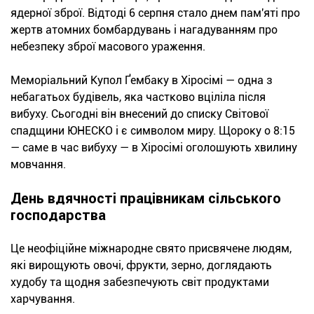
ядерної зброї. Відтоді 6 серпня стало днем пам'яті про
жертв атомних бомбардувань і нагадуванням про
небезпеку зброї масового ураження.
Меморіальний Купол Ґембаку в Хіросімі — одна з
небагатьох будівель, яка частково вціліла після
вибуху. Сьогодні він внесений до списку Світової
спадщини ЮНЕСКО і є символом миру. Щороку о 8:15
— саме в час вибуху — в Хіросімі оголошують хвилину
мовчання.
День вдячності працівникам сільського
господарства
Це неофіційне міжнародне свято присвячене людям,
які вирощують овочі, фрукти, зерно, доглядають
худобу та щодня забезпечують світ продуктами
харчування.