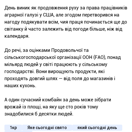
День виник як продовження руху за права працівників
аграрної галузі у США, але згодом перетворився на
нагоду подякувати всім, чия праця починається ще до
світанку й часто залежить від погоди більше, ніж від
календаря.
До речі, за оцінками Продовольчої та
сільськогосподарської організації ООН (FAO), понад
мільярд людей у світі працюють у сільському
господарстві. Вони вирощують продукти, які
проходять довгий шлях — від поля до магазинів і
наших кухонь.
А один сучасний комбайн за день може зібрати
врожай із площі, на яку ще сто років тому
знадобилися б десятки людей.
1кр
Яке сьогодні свято
який сьогодні день