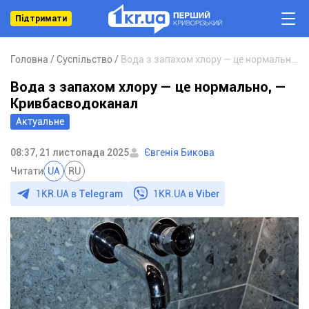
Підтримати
Головна
Суспільство
Вода з запахом хлору — це нормально, — Кривбасводоканал
Вода з запахом хлору — це нормально, —
Кривбасводоканал
Актуальне
08:37, 21 листопада 2025
Євгенія Бикова
Читати
UA
RU
1KR.UA в
Telegram
1KR.UA в
Viber