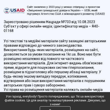
Сайт оновлено у 2023 році у межах співпраці з проєктом
«Зміцнення громадської довіри в Україні» — UCBI, який
підтримує Агентство США з міжнародного розвитку (USAID)
Зареєстровано рішенням Нацради №703 від 10.08.2023
Cуб’єкт у сфері онлайн-медіа; ідентифікатор медіа – R40-
01168
Усі текстові та медійні матеріали сайту захищені авторськими
правами відповідно до чинного законодавства.
Використання будь-яких матеріалів, розміщених на сайті,
дозволяється за умови посилання на 1kr.ua. Воно має бути
розміщено незалежно від повного чи часткового
використання матеріалів. Для інтернет-видань обов'язкове
пряме, відкрите для пошукових систем гіперпосилання,
розміщене в підзаголовку або першому абзаці матеріалу. У
будь-якому іншому випадку передрук, копіювання,
відтворення або інше використання матеріалів є порушенням
авторських прав і суворо заборонено.
Усі права на розміщення матеріалів належать онлайн-медіа
"Перший Криворізький". Медіа зареєстроване Національною
Усе гаразд, everybody! Просто попереджаємо, що 1kr.ua використовує
радою України з питань телебачення і радіомовлення.
файли cookies. Це для аналізу та налаштування реклами. Дякуємо, що
з нами!
Copyright © 2010 - 2026 Всі права захищені