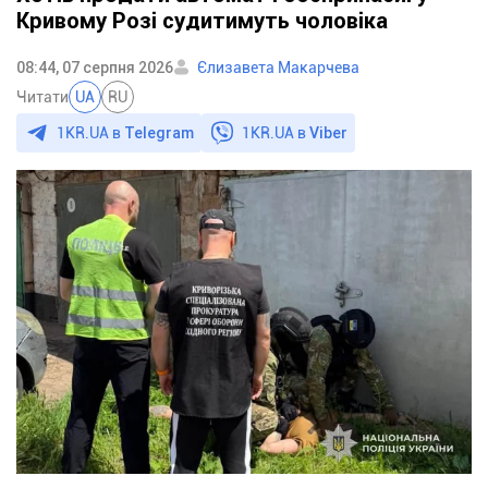
Кривому Розі судитимуть чоловіка
08:44, 07 серпня 2026
Єлизавета Макарчева
Читати
UA
RU
1KR.UA в
Telegram
1KR.UA в
Viber