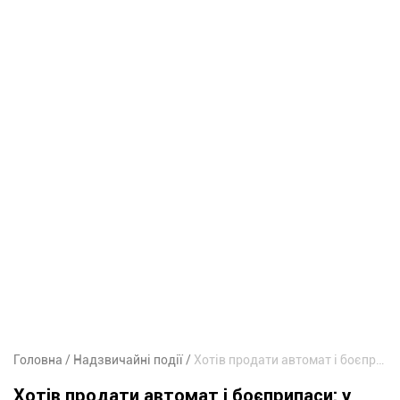
Головна
Надзвичайні події
Хотів продати автомат і боєприпаси: у Кривому Розі судитимуть чоловіка
Хотів продати автомат і боєприпаси: у