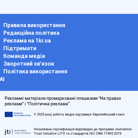
Правила використання
Редакційна політика
Реклама на 1kr.ua
Підтримати
Команда медіа
Зворотний зв'язок
Політика використання
АІ
Рекламні матеріали промарковані плашками “На правах
реклами” і “Політична реклама”.
У 2025 році роботу медіа підтримує Європейський союз
Незалежна сертифікація відповідно до програми Journalism
Trust Initiative (JTI) та стандартів ISO CWA 17493:2019