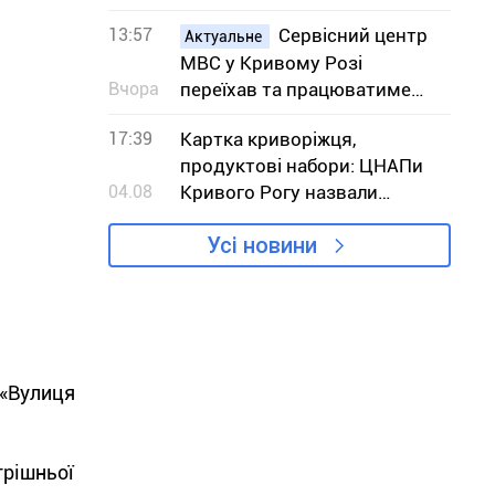
обурення замало, треба
13:57
Сервісний центр
діяти
Актуальне
МВС у Кривому Розі
Вчора
переїхав та працюватиме
під час повітряних тривог –
17:39
Картка криворіжця,
адреса
продуктові набори: ЦНАПи
04.08
Кривого Рогу назвали
найпопулярніші послуги
Усі новини
липня
 «Вулиця
трішньої