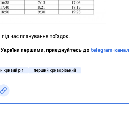
під час планування поїздок.
ї України першими, приєднуйтесь до
telegram-канал
и кривий ріг
перший криворізький