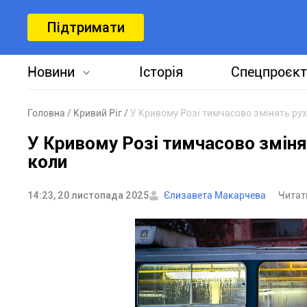
Підтримати
Новини
Історія
Спецпроєкт
Головна
Кривий Ріг
У Кривому Розі тимчасово змінять рух
У Кривому Розі тимчасово зміня
коли
14:23, 20 листопада 2025
Єлизавета Макарчева
Читат