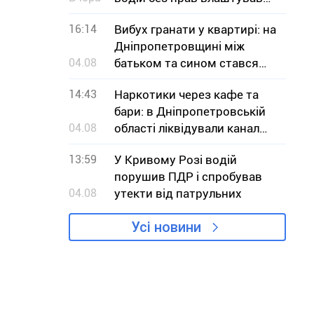
ДТП
16:14
Вибух гранати у квартирі: на
Дніпропетровщині між
04.08
батьком та сином стався
конфлікт
14:43
Наркотики через кафе та
бари: в Дніпропетровській
04.08
області ліквідували канал
збуту кратому
13:59
У Кривому Розі водій
порушив ПДР і спробував
04.08
утекти від патрульних
Усі новини