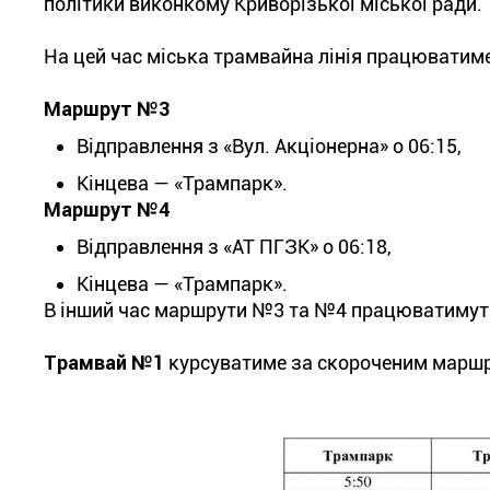
політики виконкому Криворізької міської ради.
На цей час міська трамвайна лінія працюватим
Маршрут №3
Відправлення з «Вул. Акціонерна» о 06:15,
Кінцева — «Трампарк».
Маршрут №4
Відправлення з «АТ ПГЗК» о 06:18,
Кінцева — «Трампарк».
В інший час маршрути №3 та №4 працюватимут
Трамвай №1
курсуватиме за скороченим маршр