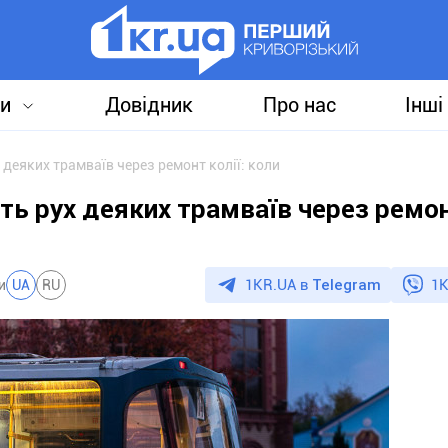
и
Довідник
Про нас
Інші
 деяких трамваїв через ремонт колії: коли
ть рух деяких трамваїв через ремонт
1KR.UA в
Telegram
1K
и
UA
RU