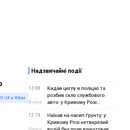
Надзвичайні події
о
13:08
Кидав цеглу в поліцію та
розбив скло службового
R.UA в
Viber
Вчора
авто: у Кривому Розі
затримали нетверезого
12:19
Наїхав на насип ґрунту: у
чоловіка
Кривому Розі нетверезий
Вчора
водій без прав влаштував