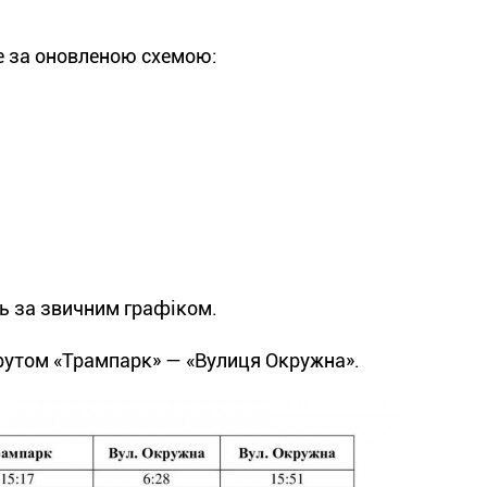
е за оновленою схемою:
ь за звичним графіком.
утом «Трампарк» — «Вулиця Окружна».