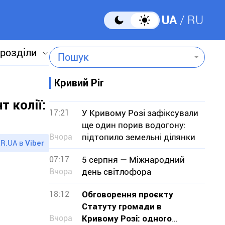
UA
RU
 розділи
Пошук
Кривий Ріг
 колії:
17:21
У Кривому Розі зафіксували
ще один порив водогону:
Вчора
підтопило земельні ділянки
R.UA в
Viber
07:17
5 серпня — Міжнародний
Вчора
день світлофора
18:12
Обговорення проєкту
Статуту громади в
Вчора
Кривому Розі: одного