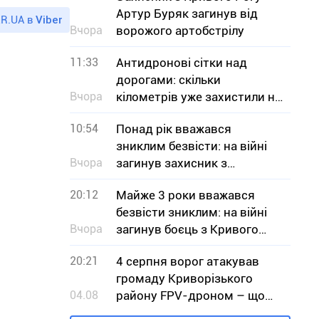
Артур Буряк загинув від
R.UA в
Viber
Вчора
ворожого артобстрілу
11:33
Антидронові сітки над
дорогами: скільки
Вчора
кілометрів уже захистили на
Дніпропетровщині
10:54
Понад рік вважався
зниклим безвісти: на війні
Вчора
загинув захисник з
Криворіжжя Ілля Сердюк
20:12
Майже 3 роки вважався
безвісти зниклим: на війні
Вчора
загинув боєць з Кривого
Рогу В`ячеслав Чучмай
20:21
4 серпня ворог атакував
громаду Криворізького
04.08
району FPV-дроном – що
відомо