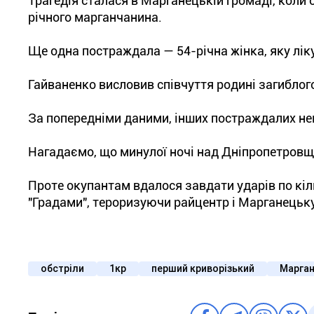
Трагедія сталася в Марганецькій громаді, коли 
річного марганчанина.
Ще одна постраждала — 54-річна жінка, яку лі
Гайваненко висловив співчуття родині загиблог
За попередніми даними, інших постраждалих н
Нагадаємо, що минулої ночі над Дніпропетров
Проте окупантам вдалося завдати ударів по кі
"Градами", тероризуючи райцентр і Марганецьк
обстріли
1кр
перший криворізький
Марга