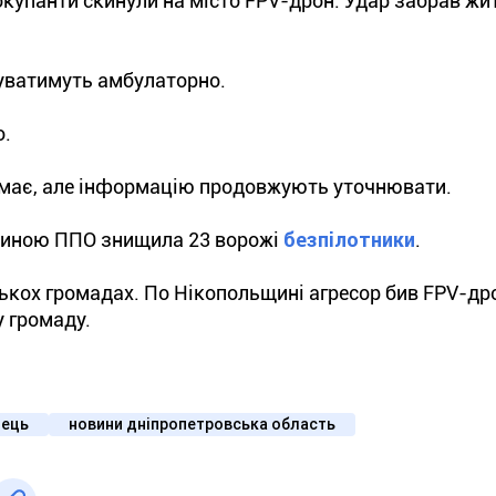
окупанти скинули на місто FPV-дрон. Удар забрав жи
куватимуть амбулаторно.
о.
емає, але інформацію продовжують уточнювати.
щиною ППО знищила 23 ворожі
безпілотники
.
лькох громадах. По Нікопольщині агресор бив FPV-др
у громаду.
нець
новини дніпропетровська область