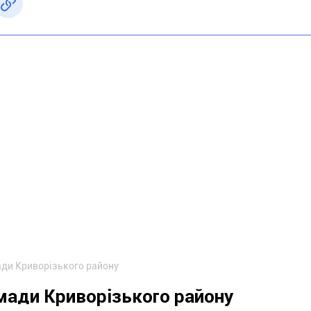
ади Криворізького району
мади Криворізького району