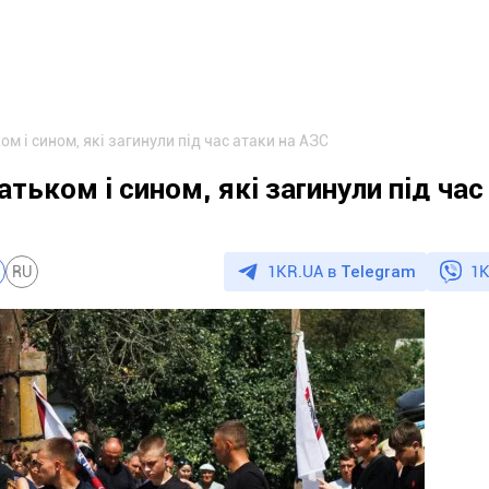
м і сином, які загинули під час атаки на АЗС
тьком і сином, які загинули під час
1KR.UA в
Telegram
1K
RU