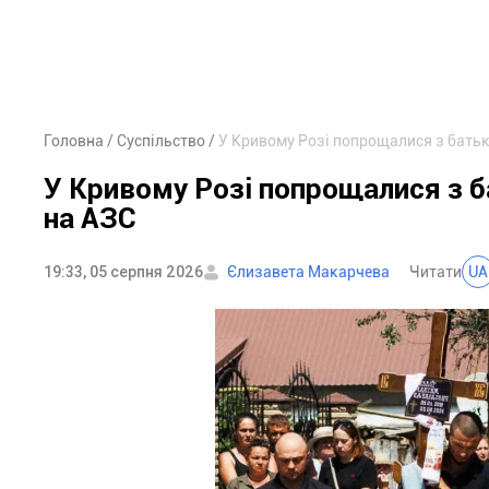
Головна
Суспільство
У Кривому Розі попрощалися з батько
У Кривому Розі попрощалися з ба
на АЗС
19:33, 05 серпня 2026
Єлизавета Макарчева
Читати
UA