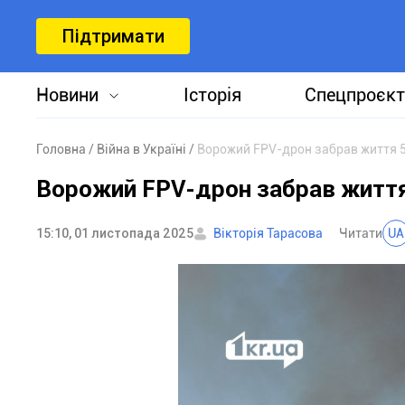
Підтримати
Новини
Історія
Спецпроєкт
Головна
Війна в Україні
Ворожий FPV-дрон забрав життя 
Ворожий FPV-дрон забрав житт
15:10, 01 листопада 2025
Вікторія Тарасова
Читати
UA