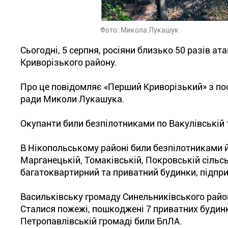
Фото: Микола Лукашук
Сьогодні, 5 серпня, росіяни близько 50 разів а
Криворізького району.
Про це повідомляє «Перший Криворізький» з по
ради Миколи Лукашука.
Окупанти били безпілотниками по Вакулівській
В Нікопольському районі били безпілотниками й
Марганецькій, Томаківській, Покровській сільсь
багатоквартирний та приватний будинки, підприє
Васильківську громаду Синельниківського райо
Сталися пожежі, пошкоджені 7 приватних будинкі
Петропавлівській громаді били БпЛА.