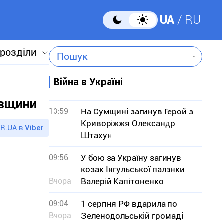
UA
RU
 розділи
Пошук
Війна в Україні
овщини
13:59
На Сумщині загинув Герой з
Криворіжжя Олександр
R.UA в
Viber
Штахун
09:56
У бою за Україну загинув
козак Інгульської паланки
Вчора
Валерій Капітоненко
09:04
1 серпня РФ вдарила по
Вчора
Зеленодольській громаді