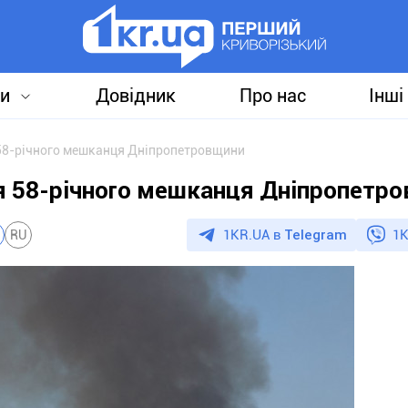
и
Довідник
Про нас
Інші
58-річного мешканця Дніпропетровщини
я 58-річного мешканця Дніпропетр
1KR.UA в
Telegram
1K
RU