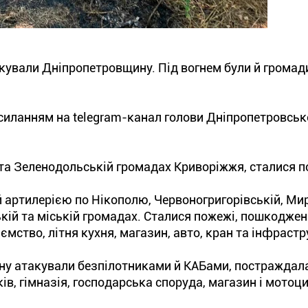
такували Дніпропетровщину. Під вогнем були й громад
силанням на telegram-канал голови Дніпропетровсько
 та Зеленодольській громадах Криворіжжя, сталися п
 артилерією по Нікополю, Червоногригорівській, Мир
кій та міській громадах. Сталися пожежі, пошкоджен
мство, літня кухня, магазин, авто, кран та інфрастр
ну атакували безпілотниками й КАБами, постраждал
в, гімназія, господарська споруда, магазин і мотоц