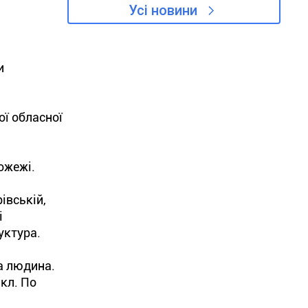
Усі новини
и
ї обласної
ожежі.
івській,
і
уктура.
а людина.
икл. По