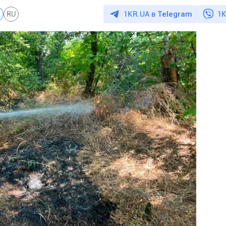
1KR.UA в
Telegram
1K
A
RU