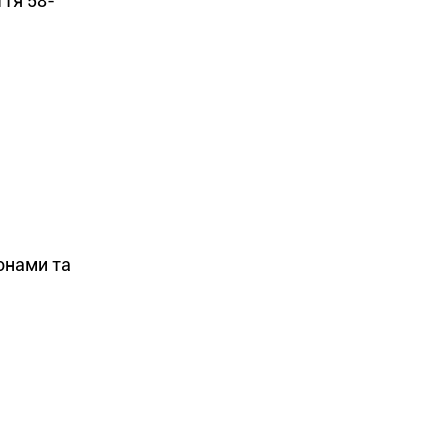
ття 58-
онами та