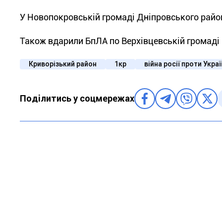
У Новопокровській громаді Дніпровського район
Також вдарили БпЛА по Верхівцевській громаді 
Криворізький район
1кр
війна росії проти Укра
Поділитись у соцмережах