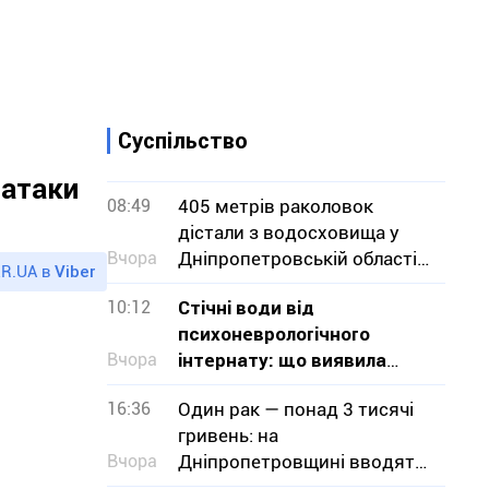
Суспільство
 атаки
08:49
405 метрів раколовок
дістали з водосховища у
Вчора
Дніпропетровській області
R.UA в
Viber
— чим вони небезпечні
10:12
Стічні води від
психоневрологічного
Вчора
інтернату: що виявила
перевірка на Криворіжжі
16:36
Один рак — понад 3 тисячі
гривень: на
Вчора
Дніпропетровщині вводять
заборону на вилов