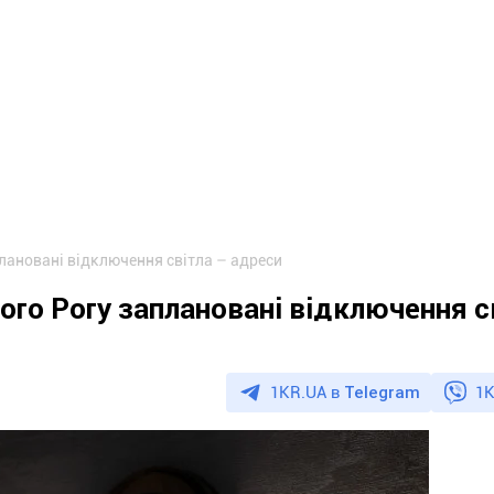
плановані відключення світла – адреси
ого Рогу заплановані відключення с
1KR.UA в
Telegram
1K