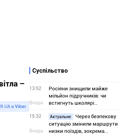
Суспільство
вітла –
13:52
Росіяни знищили майже
мільйон підручників: чи
Вчора
встигнуть школярі
R.UA в
Viber
отримати книги до
15:32
Через безпекову
навчального року
Актуальне
ситуацію змінили маршрути
Вчора
низки поїздів, зокрема