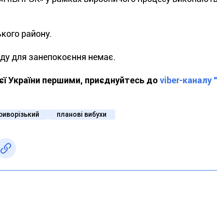
кого району.
оду для занепокоєння немає.
ієї України першими, приєднуйтесь до
viber-каналу
риворізький
планові вибухи