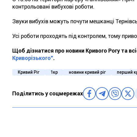
контрольовані вибухові роботи.
Звуки вибухів можуть почути мешканці Тернівсь
Усі роботи проходять під контролем, тому прив
Щоб дізнатися про новини Кривого Рогу та вс
Криворізького"
.
Кривий Ріг
1кр
новини кривий ріг
перший к
Поділитись у соцмережах