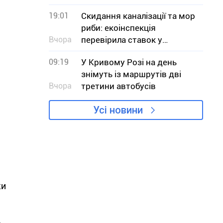
меж» звернувся до влади з
19:01
Скидання каналізації та мор
критикою проєкту
риби: екоінспекція
Вчора
перевірила ставок у
Кривому Розі
09:19
У Кривому Розі на день
знімуть із маршрутів дві
Вчора
третини автобусів
Усі новини
ки
ь