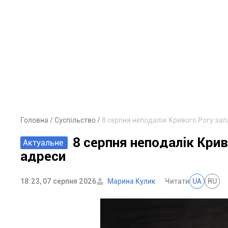
Головна
Суспільство
8 серпня неподалік Кривого Рогу за
8 серпня неподалік Крив
Актуальне
адреси
18:23, 07 серпня 2026
Марина Кулик
Читати
UA
RU