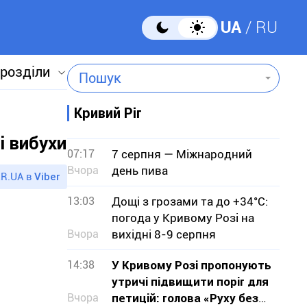
UA
RU
 розділи
Пошук
Кривий Ріг
і вибухи
07:17
7 серпня — Міжнародний
Вчора
день пива
R.UA в
Viber
13:03
Дощі з грозами та до +34°С:
погода у Кривому Розі на
Вчора
вихідні 8-9 серпня
14:38
У Кривому Розі пропонують
утричі підвищити поріг для
Вчора
петицій: голова «Руху без