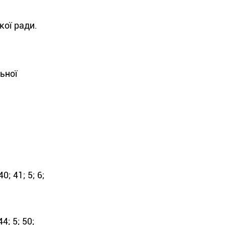
кої ради.
ьної
40; 41; 5; 6;
44; 5; 50;