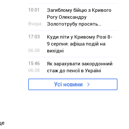
сполученням з Кривим
10:01
Загиблому бійцю з Кривого
Рогом
Рогу Олександру
Вчора
Золототрубу просять
присвоїти звання Героя
17:03
Куди піти у Кривому Розі 8-
України
9 серпня: афіша подій на
06.08
вихідні
15:46
Як зарахувати закордонний
06.08
стаж до пенсії в Україні
Усі новини
це