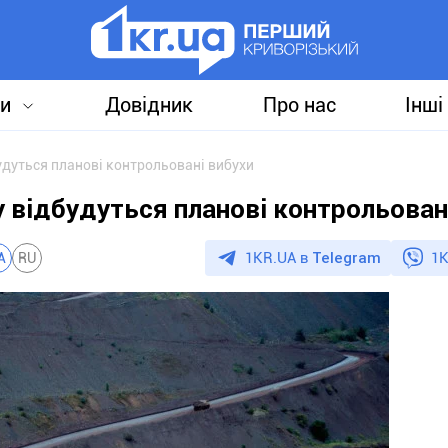
и
Довідник
Про нас
Інші
будуться планові контрольовані вибухи
у відбудуться планові контрольован
1KR.UA в
Telegram
1K
A
RU