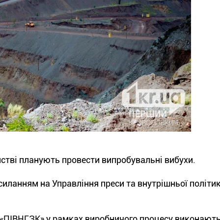
мстві планують провести випробувальні вибухи.
иланням на Управління преси та внутрішньої політи
АТ «ПІВНГЗК» у рамках виробничого процесу виконают