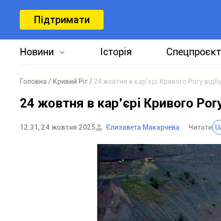
Підтримати
Новини
Історія
Спецпроєкт
Головна
Кривий Ріг
24 жовтня в кар’єрі Кривого Рогу від
24 жовтня в кар’єрі Кривого Рог
12:31, 24 жовтня 2025
Єлизавета Макарчева
Читати
U