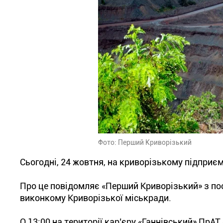
Фото: Перший Криворізький
Сьогодні, 24 жовтня, на криворізькому підприє
Про це повідомляє «Перший Криворізький» з пос
виконкому Криворізької міськради.
О 13:00 на території кар’єру «Ганнівський» Пр