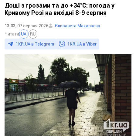
Дощі з грозами та до +34°С: погода у
Кривому Розі на вихідні 8-9 серпня
13:03, 07 серпня 2026
Єлизавета Макарчева
Читати
UA
RU
1KR.UA в
Telegram
1KR.UA в
Viber