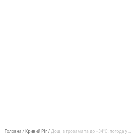
Головна
Кривий Ріг
Дощі з грозами та до +34°С: погода у Кривому Розі на вихідні 8-9 серпня