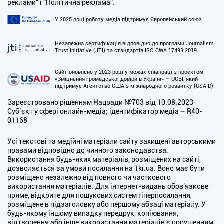
реклами” і “Політична реклама”.
У 2025 році роботу медіа підтримує Європейський союз
Незалежна сертифікація відповідно до програми Journalism
Trust Initiative (JTI) та стандартів ISO CWA 17493:2019
Сайт оновлено у 2023 році у межах співпраці з проєктом
«Зміцнення громадської довіри в Україні» — UCBI, який
підтримує Агентство США з міжнародного розвитку (USAID)
Зареєстровано рішенням Нацради №703 від 10.08.2023
Cуб’єкт у сфері онлайн-медіа; ідентифікатор медіа – R40-
01168
Усі текстові та медійні матеріали сайту захищені авторськими
правами відповідно до чинного законодавства.
Використання будь-яких матеріалів, розміщених на сайті,
дозволяється за умови посилання на 1kr.ua. Воно має бути
розміщено незалежно від повного чи часткового
використання матеріалів. Для інтернет-видань обов'язкове
пряме, відкрите для пошукових систем гіперпосилання,
розміщене в підзаголовку або першому абзаці матеріалу. У
будь-якому іншому випадку передрук, копіювання,
відтворення або інше використання матеріалів є порушенням