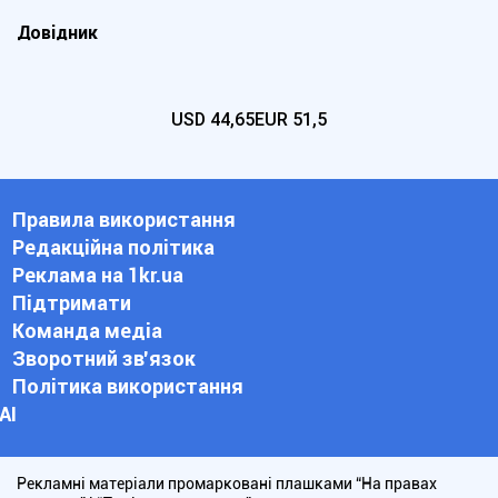
Довідник
USD
44,65
EUR
51,5
Правила використання
Редакційна політика
Реклама на 1kr.ua
Підтримати
Команда медіа
Зворотний зв'язок
Політика використання
АІ
Рекламні матеріали промарковані плашками “На правах