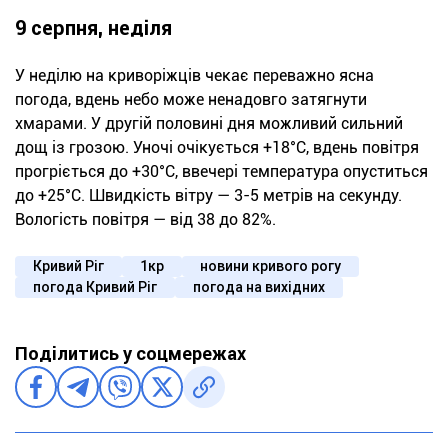
9 серпня, неділя
У неділю на криворіжців чекає переважно ясна
погода, вдень небо може ненадовго затягнути
хмарами. У другій половині дня можливий сильний
дощ із грозою. Уночі очікується +18°С, вдень повітря
прогріється до +30°С, ввечері температура опуститься
до +25°С. Швидкість вітру — 3-5 метрів на секунду.
Вологість повітря — від 38 до 82%.
Кривий Ріг
1кр
новини кривого рогу
погода Кривий Ріг
погода на вихідних
Поділитись у соцмережах