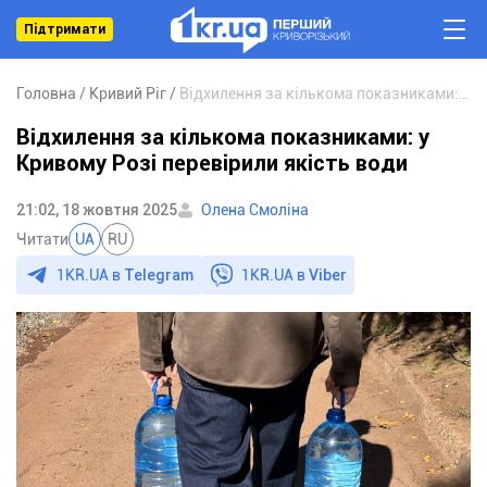
Підтримати
Головна
Кривий Ріг
Відхилення за кількома показниками: у Кривому Розі перевірили якість води
Відхилення за кількома показниками: у
Кривому Розі перевірили якість води
21:02, 18 жовтня 2025
Олена Смоліна
Читати
UA
RU
1KR.UA в
Telegram
1KR.UA в
Viber