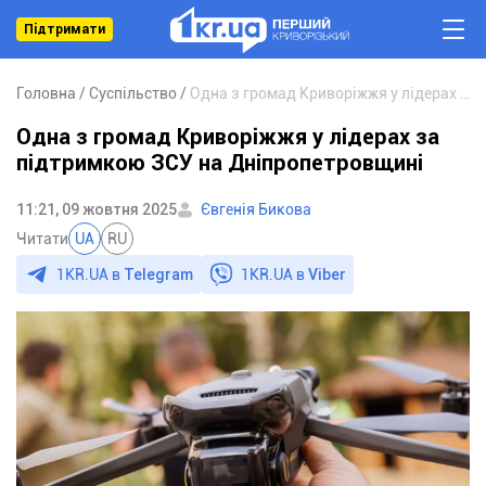
Підтримати
Головна
Суспільство
Одна з громад Криворіжжя у лідерах за підтримкою ЗСУ на Дніпропетровщині
Одна з громад Криворіжжя у лідерах за
підтримкою ЗСУ на Дніпропетровщині
11:21, 09 жовтня 2025
Євгенія Бикова
Читати
UA
RU
1KR.UA в
Telegram
1KR.UA в
Viber