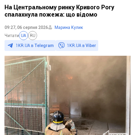
На Центральному ринку Кривого Рогу
спалахнула пожежа: що відомо
09:27, 06 серпня 2026
Марина Кулик
Читати
UA
RU
1KR.UA в
Telegram
1KR.UA в
Viber