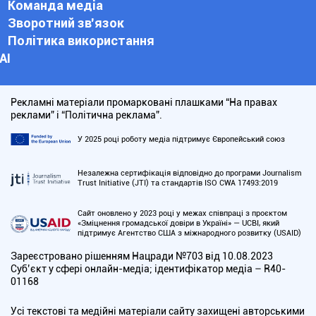
Команда медіа
Зворотний зв'язок
Політика використання
АІ
Рекламні матеріали промарковані плашками “На правах
реклами” і “Політична реклама”.
У 2025 році роботу медіа підтримує Європейський союз
Незалежна сертифікація відповідно до програми Journalism
Trust Initiative (JTI) та стандартів ISO CWA 17493:2019
Сайт оновлено у 2023 році у межах співпраці з проєктом
«Зміцнення громадської довіри в Україні» — UCBI, який
підтримує Агентство США з міжнародного розвитку (USAID)
Зареєстровано рішенням Нацради №703 від 10.08.2023
Cуб’єкт у сфері онлайн-медіа; ідентифікатор медіа – R40-
01168
Усі текстові та медійні матеріали сайту захищені авторськими