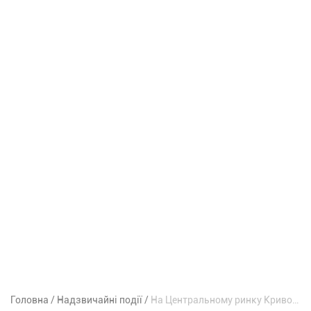
Головна
Надзвичайні події
На Центральному ринку Кривого Рогу спалахнула пожежа: що відомо