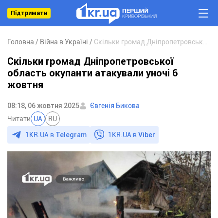
Підтримати
Головна
Війна в Україні
Скільки громад Дніпропетровської область окупанти атакували уночі 6 жовтня
Скільки громад Дніпропетровської
область окупанти атакували уночі 6
жовтня
08:18, 06 жовтня 2025
Євгенія Бикова
Читати
UA
RU
1KR.UA в
Telegram
1KR.UA в
Viber