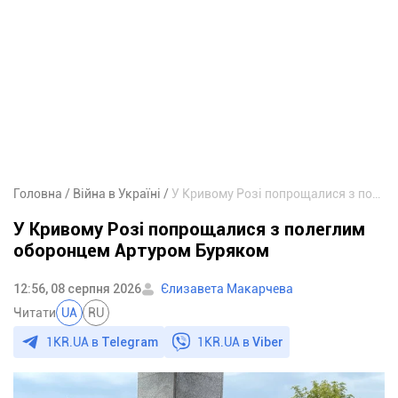
Головна
Війна в Україні
У Кривому Розі попрощалися з полеглим оборонцем Артуром Буряком
У Кривому Розі попрощалися з полеглим
оборонцем Артуром Буряком
12:56, 08 серпня 2026
Єлизавета Макарчева
Читати
UA
RU
1KR.UA в
Telegram
1KR.UA в
Viber