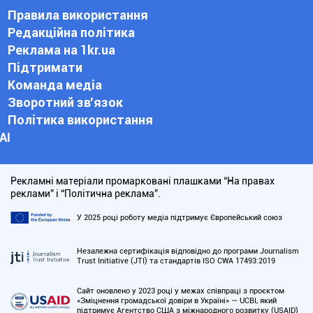
Правила використання
Редакційна політика
Реклама на 1kr.ua
Підтримати
Команда медіа
Зворотний зв'язок
Політика використання
АІ
Рекламні матеріали промарковані плашками “На правах
реклами” і “Політична реклама”.
У 2025 році роботу медіа підтримує Європейський союз
Незалежна сертифікація відповідно до програми Journalism
Trust Initiative (JTI) та стандартів ISO CWA 17493:2019
Сайт оновлено у 2023 році у межах співпраці з проєктом
«Зміцнення громадської довіри в Україні» — UCBI, який
підтримує Агентство США з міжнародного розвитку (USAID)