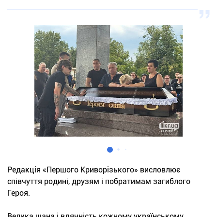
Редакція «Першого Криворізького» висловлює
співчуття родині, друзям і побратимам загиблого
Героя.
Велика шана і вдячність кожному українському