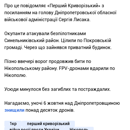
Про це повідомляє «Перший Криворізький» з
посиланням на голову Дніпропетровської обласної
військової адміністрації Сергія Лисака.
Окупанти атакували безпілотниками
Синельниківський район. Цілили по Покровській
громаді. Через що зайнявся приватний будинок.
Пізно ввечері ворог продовжив бити по
Нікопольському району. FPV-дронами вдарили по
Нікополю.
Усюди минулося без загиблих та постраждалих.
Нагадаємо, уночі 6 жовтня над Дніпропетровщиною
знищили
понад десяток дронів.
1кр
перший криворізький
війна росії проти України
Нікополь