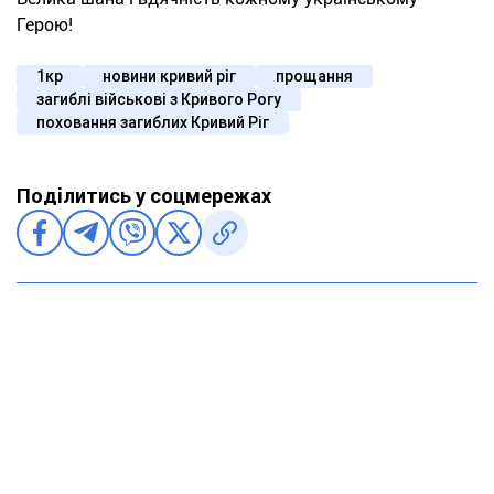
Герою!
1кр
новини кривий ріг
прощання
загиблі військові з Кривого Рогу
поховання загиблих Кривий Ріг
Поділитись у соцмережах