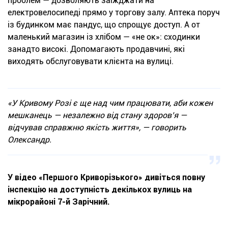
проблем — дозволяють заїжджати на
електровелосипеді прямо у торгову залу. Аптека поруч
із будинком має пандус, що спрощує доступ. А от
маленький магазин із хлібом — «не ок»: сходинки
занадто високі. Допомагають продавчині, які
виходять обслуговувати клієнта на вулиці.
«У Кривому Розі є ще над чим працювати, аби кожен
мешканець — незалежно від стану здоров’я —
відчував справжню якість життя», — говорить
Олександр.
У відео «Першого Криворізького» дивіться повну
інспекцію на доступність декількох вулиць на
мікрорайоні 7-й Зарічний.