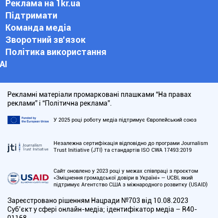
Реклама на 1kr.ua
Підтримати
Команда медіа
Зворотний зв'язок
Політика використання
АІ
Рекламні матеріали промарковані плашками “На правах
реклами” і “Політична реклама”.
У 2025 році роботу медіа підтримує Європейський союз
Незалежна сертифікація відповідно до програми Journalism
Trust Initiative (JTI) та стандартів ISO CWA 17493:2019
Сайт оновлено у 2023 році у межах співпраці з проєктом
«Зміцнення громадської довіри в Україні» — UCBI, який
підтримує Агентство США з міжнародного розвитку (USAID)
Зареєстровано рішенням Нацради №703 від 10.08.2023
Cуб’єкт у сфері онлайн-медіа; ідентифікатор медіа – R40-