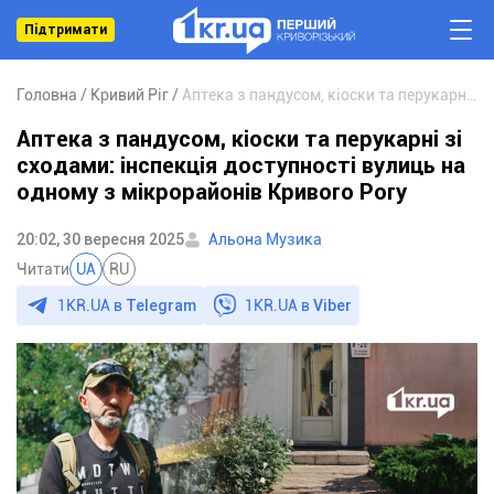
Підтримати
Головна
Кривий Ріг
Аптека з пандусом, кіоски та перукарні зі сходами: інспекція доступності вулиць на одному з мікрорайонів Кривого Рогу
Аптека з пандусом, кіоски та перукарні зі
сходами: інспекція доступності вулиць на
одному з мікрорайонів Кривого Рогу
20:02, 30 вересня 2025
Альона Музика
Читати
UA
RU
1KR.UA в
Telegram
1KR.UA в
Viber