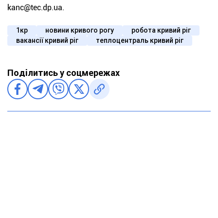
kanc@tec.dp.ua.
1кр
новини кривого рогу
робота кривий ріг
вакансії кривий ріг
теплоцентраль кривий ріг
Поділитись у соцмережах