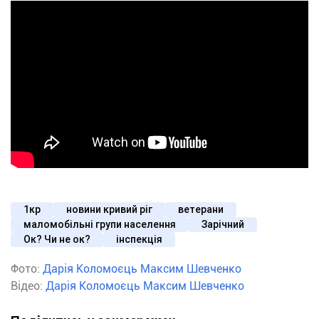
1кр
новини кривий ріг
ветерани
маломобільні групи населення
Зарічний
Ок? Чи не ок?
інспекція
Фото:
Дарія Коломоєць
Максим Шевченко
Відео:
Дарія Коломоєць
Максим Шевченко