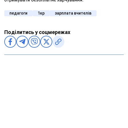
педагоги
1кр
зарплата вчителів
Поділитись у соцмережах