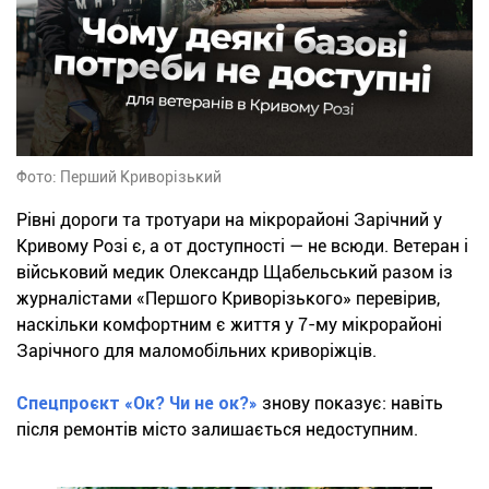
Фото: Перший Криворізький
Рівні дороги та тротуари на мікрорайоні Зарічний у
Кривому Розі є, а от доступності — не всюди. Ветеран і
військовий медик Олександр Щабельський разом із
журналістами «Першого Криворізького» перевірив,
наскільки комфортним є життя у 7-му мікрорайоні
Зарічного для маломобільних криворіжців.
Спецпроєкт «Ок? Чи не ок?»
знову показує: навіть
після ремонтів місто залишається недоступним.